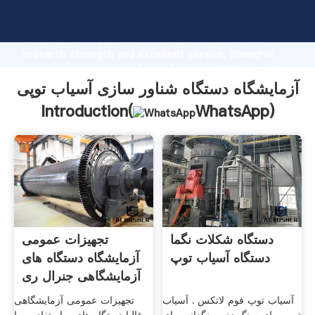
آزمایشگاه دستگاه شناور سازی آسیاب توپی manufacturer
Grasping strong production capability, advanced
research strength and excellent service, Shanghai
آزمایشگاه دستگاه شناور سازی آسیاب توپی supplier create
the value and bring values to all of customers.
آزمایشگاه دستگاه شناور سازی آسیاب توپی
Introduction(
WhatsApp
)
دستگاه شکلات نگما
تجهیزات عمومی
دستگاه آسیاب توپ
آزمایشگاه دستگاه های
آزمایشگاهی جنرال ری
آسیاب توپ فوم لاتکس . آسیاب
تجهیزات عمومی آزمایشگاهی