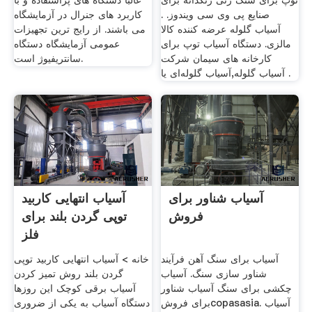
توپ برای سنگ زنی رنگدانه برای
غالبا دستگاه های پراستفاده و با
صنایع پی وی سی ویندوز. .
کاربرد های جنرال در آزمایشگاه
آسیاب گلوله عرضه کننده کالا
می باشند. از رایج ترین تجهیزات
مالزی. دستگاه آسیاب توپ برای
عمومی آزمایشگاه دستگاه
کارخانه های سیمان شرکت
سانتریفیوژ است.
آسیاب گلوله,آسیاب گلوله‌ای یا .
آسیاب شناور برای
آسیاب انتهایی کاربید
فروش
توپی گردن بلند برای
فلز
آسیاب برای سنگ آهن فرآیند
خانه > آسیاب انتهایی کاربید توپی
شناور سازی سنگ. آسیاب
گردن بلند روش تمیز کردن
چکشی برای سنگ آسیاب شناور
آسیاب برقی کوچک این روزها
برای فروشcopasasia. آسیاب
دستگاه آسیاب به یکی از ضروری