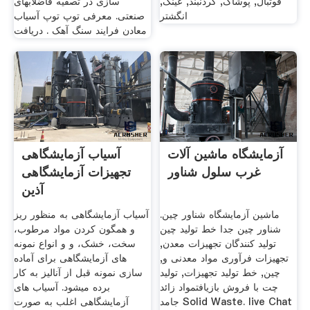
فوتبال, پوشاک, گردنبند, عینک,
سازی در تصفیه فاضلابهای
انگشتر
صنعتی. معرفی توپ توپ آسیاب
معادن فرایند سنگ آهک . دریافت
آزمایشگاه ماشین آلات
آسیاب آزمایشگاهی
غرب سلول شناور
تجهیزات آزمایشگاهی
آذین
ماشین آزمایشگاه شناور چین.
آسیاب آزمایشگاهی به منظور ریز
شناور چین جدا خط تولید چین
و همگون کردن مواد مرطوب،
تولید کنندگان تجهیزات معدن,
سخت، خشک، و و انواع نمونه
تجهیزات فرآوری مواد معدنی و,
های آزمایشگاهی برای آماده
چین, خط تولید تجهیزات, تولید
سازی نمونه قبل از آنالیز به کار
چت با فروش بازیافتمواد زائد
برده میشود. آسیاب های
جامد Solid Waste. live Chat
آزمایشگاهی اغلب به صورت