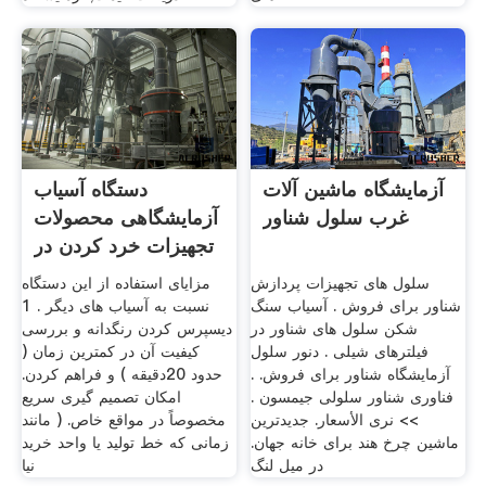
آزمایشگاه ماشین آلات
دستگاه آسیاب
غرب سلول شناور
آزمایشگاهی محصولات
تجهیزات خرد کردن در
پارس
سلول های تجهیزات پردازش
مزایای استفاده از این دستگاه
شناور برای فروش . آسیاب سنگ
نسبت به آسیاب های دیگر . 1
شکن سلول های شناور در
دیسپرس کردن رنگدانه و بررسی
فیلترهای شیلی . دنور سلول
کیفیت آن در کمترین زمان (
آزمایشگاه شناور برای فروش. .
حدود 20دقیقه ) و فراهم کردن.
فناوری شناور سلولی جیمسون .
امکان تصمیم گیری سریع
>> نرى الأسعار. جدیدترین
مخصوصاً در مواقع خاص. ( مانند
ماشین چرخ هند برای خانه جهان.
زمانی که خط تولید یا واحد خرید
در میل لنگ
نیا