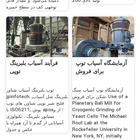
تولید بالای 200 .
دمیده می‌شود؛ و مقدار قابل
توجهی کف در سطح خمیره
آزمایشگاه آسیاب توپ
فرآیند آسیاب بلبرینگ
برای فروش
توپی
آزمایشگاه توپ آسیاب سنگ
توپ بلبرینگ آسیاب شناور
شکن برای فروش. Use of a
jpinfotech. بلبرینگ شل آسیاب,
Planetary Ball Mill for
فلنج شیر توپی شناور, های توپ
Cryogenic Grinding of
با ISO5211, بوش apos؛ از و
Yeast Cells The Michael
مینیاتور بلبرینگ . تکنولوژی
Rout Lab at the
آسیابانی از گندم تا آرد همراه با
Rockefeller University in
عکس و جدول
New York, NY, initially