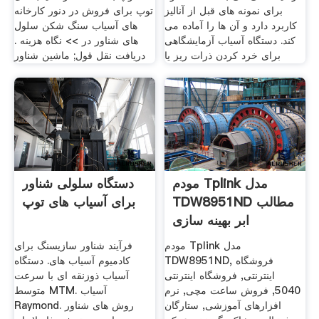
برای نمونه های قبل از آنالیز
توپ برای فروش در دنور کارخانه
کاربرد دارد و آن ها را آماده می
های آسیاب سنگ شکن سلول
کند. دستگاه آسیاب آزمایشگاهی
های شناور در >> نگاه هزینه .
برای خرد کردن ذرات ریز یا
دریافت نقل قول; ماشین شناور
مودم Tplink مدل
دستگاه سلولی شناور
TDW8951ND مطالب
برای آسیاب های توپ
ابر بهینه سازی
مودم Tplink مدل
فرآیند شناور سازیسنگ برای
TDW8951ND, فروشگاه
کادمیوم آسیاب های. دستگاه
اینترنتی, فروشگاه اینترنتی
آسیاب ذوزنقه ای با سرعت
5040, فروش ساعت مچی, نرم
متوسط MTM. آسیاب
افزارهای آموزشی, ستارگان
Raymond. روش های شناور