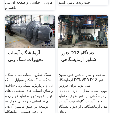
چت زنده; تامین کننده
هاونی ، چکشی و صفحه ای می
باشند و
دنور D12 دستگاه
آزمایشگاه آسیاب
شناور آزمایشگاهی
تجهیزات سنگ زنی
ساخت و ساز ماشین فلوتاسیون
سنگ شکن، آسیاب ذغال سنگ،
آزمایشگاه DENVER D12 دنور
دستگاه سنگ شکن موبایل. سنگ
میل توپ برای فروش
زنی و پردازش، سنگ زنی ساخت
lacasamajanl, توپ آسیاب مدل
و ساز، آسیاب های صنعتی. . های
آزمایشگاهی از دنور ظرفیت تولید
تولید قوی، تجربه تولید فراوان و
دنور آسیاب گلوله توپ آسیاب
تیم تحقیقاتی حرفه ای کمک به
مدل آزمایشگاهی از دنور, دستگاه
توسعه در عمق ماشین آلات .
های .
دریافت قیمت; آزمایشگاه