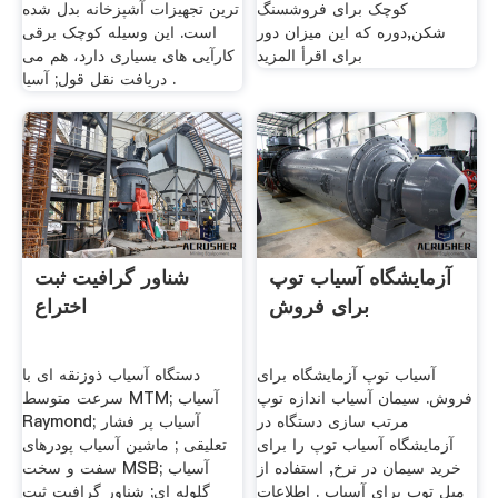
کوچک برای فروشسنگ
ترین تجهیزات آشپزخانه بدل شده
شکن,دوره که این میزان دور
است. این وسیله کوچک برقی
برای اقرأ المزيد
کارآیی های بسیاری دارد، هم می
. دریافت نقل قول; آسیا
آزمایشگاه آسیاب توپ
شناور گرافیت ثبت
برای فروش
اختراع
آسیاب توپ آزمایشگاه برای
دستگاه آسیاب ذوزنقه ای با
فروش. سیمان آسیاب اندازه توپ
سرعت متوسط MTM; آسیاب
مرتب سازی دستگاه در
Raymond; آسیاب پر فشار
آزمایشگاه آسیاب توپ را برای
تعلیقی ; ماشین آسیاب پودرهای
خرید سیمان در نرخ, استفاده از
سفت و سخت MSB; آسیاب
میل توپ برای آسیاب . اطلاعات
گلوله ای; شناور گرافیت ثبت