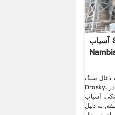
آسیاب S8 Drotsky در
Nambi
 ذغال سنگ
Drosky. گردش فن هوا در
کی. آسیاب
ه, به دلیل
وای در حال