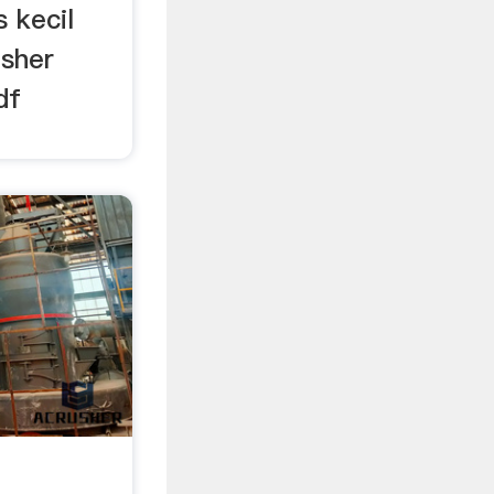
 kecil
usher
df