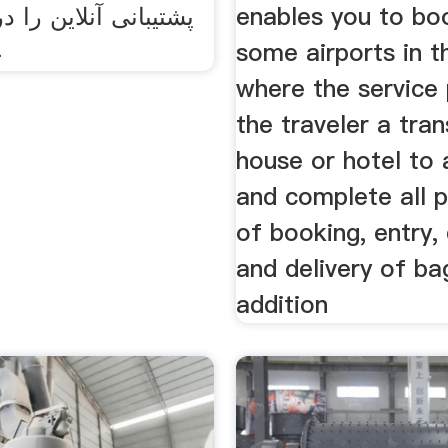
enables you to bo
پشتیبانی آنلاین را د
some airports in t
ع
where the service
the traveler a tra
house or hotel to 
and complete all 
of booking, entry,
and delivery of bag
addition