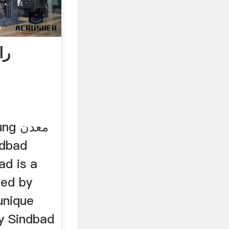
را
ndbad
d is a
red by
unique
by Sindbad