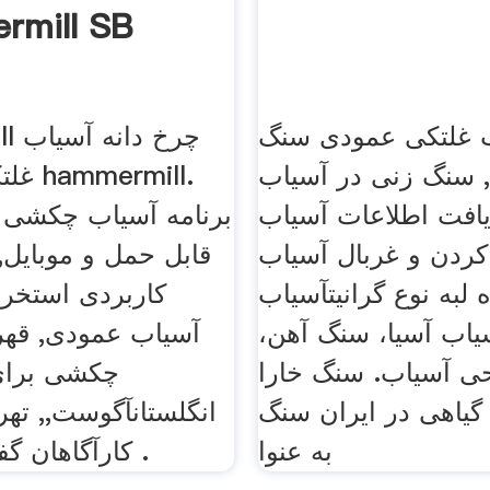
rmill SB
ب غلتکی عمودی سنگ
mill
سنگ زنی در آسیاب
غلتکی.
یافت اطلاعات آسیاب
برنامه آسیاب چکشی ق
کردن و غربال آسیاب
قابل حمل و موبایل, 
 لبه نوع گرانیتآسیاب
کاربردی استخرا
یاب آسیا، سنگ آهن،
آسیاب عمودی, قهر
ی آسیاب. سنگ خارا
چکشی برای
 گیاهی در ایران سنگ
انگلستانآگوست,, تهر
به عنوا
کارآگاهان گفت: همسرم .