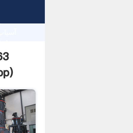
h
pp
)