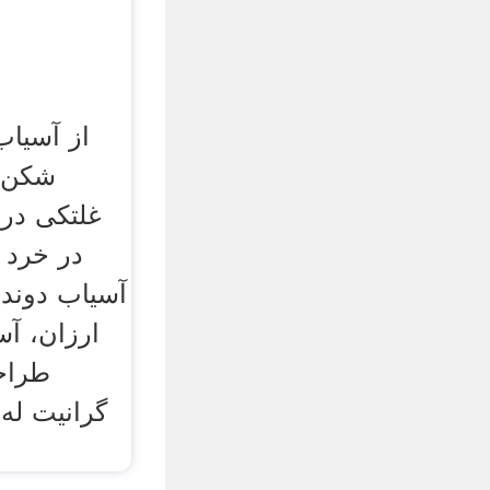
از آسیا
شکن, 
غلتکی در
در خرد 
آسیاب دونده
ارزان، آس
طراح
گرانیت له