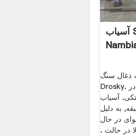
آسیاب S8 Drotsky در
Nambi
 ذغال سنگ
Drosky. گردش فن هوا در
کی. آسیاب
ه, به دلیل
وای در حال
 در حالت .