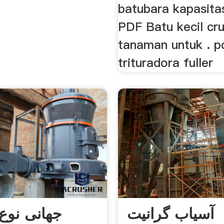
batubara kapasitas
PDF Batu kecil cr
tanaman untuk . p
trituradora fuller
آسیاب گرانیت