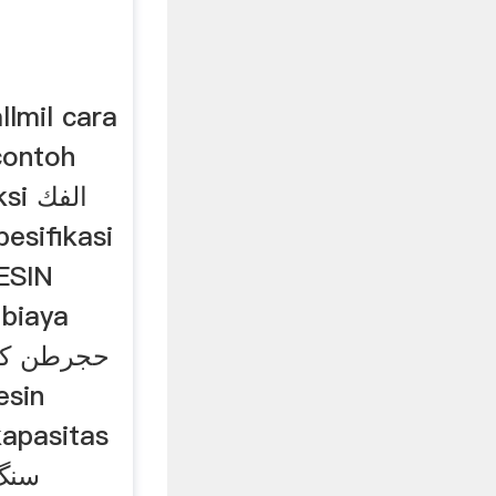
contoh
uksi
MESIN
kapasitas