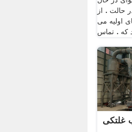
 حالت . از
 اولیه می
 که . تماس