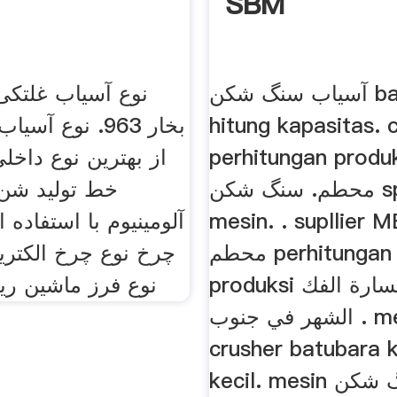
SBM
آسیاب سنگ شکن ballmil cara
نوع آسیاب غلتک
hitung kapasitas. 
بخار 963. نوع آ
perhitungan prod الفك
محطم. سنگ شکن spesifikasi
خط تولید شن 
mesin. . supllier 
آلومینیوم با استفاده 
محطم perhitungan biaya
چرخ نوع چرخ الکتر
produksi حجرطن كسارة الفك
نوع فرز ماشین ری
الشهر في جنوب . mesin
crusher batubara 
kecil. mesin سنگ شکن