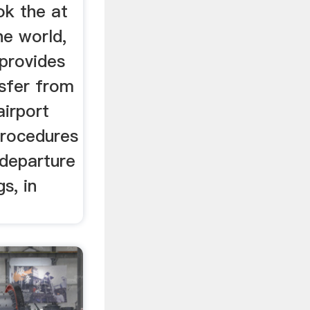
ok the at
he world,
 provides
nsfer from
airport
procedures
 departure
s, in