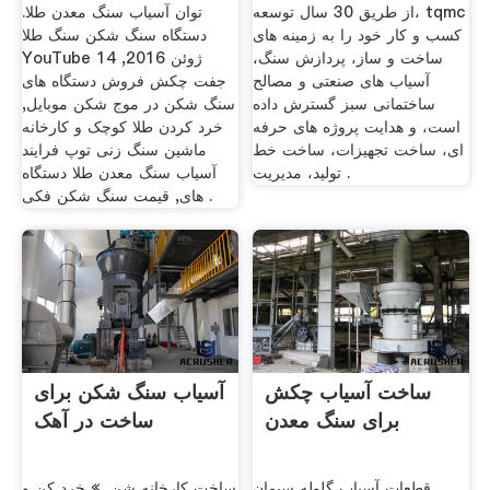
از طریق 30 سال توسعه، tqmc
توان آسیاب سنگ معدن طلا.
کسب و کار خود را به زمینه های
دستگاه سنگ شکن سنگ طلا
ساخت و ساز، پردازش سنگ،
YouTube 14 ژوئن 2016,
آسیاب های صنعتی و مصالح
جفت چکش فروش دستگاه های
ساختمانی سبز گسترش داده
سنگ شکن در موج شکن موبایل,
است، و هدایت پروژه های حرفه
خرد کردن طلا کوچک و کارخانه
ای، ساخت تجهیزات، ساخت خط
ماشین سنگ زنی توپ فرایند
تولید، مدیریت .
آسیاب سنگ معدن طلا دستگاه
های, قیمت سنگ شکن فکی .
ساخت آسیاب چکش
آسیاب سنگ شکن برای
برای سنگ معدن
ساخت در آهک
قطعات آسیاب گلوله سیمان
ساخت کارخانه شن, » خرد کن و