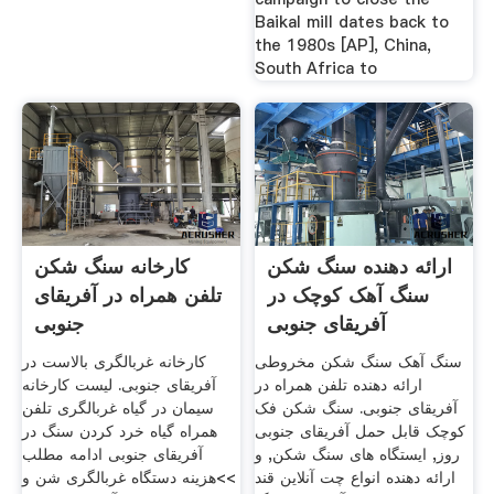
Baikal mill dates back to
the 1980s [AP], China,
South Africa to
ارائه دهنده سنگ شکن
کارخانه سنگ شکن
سنگ آهک کوچک در
تلفن همراه در آفریقای
آفریقای جنوبی
جنوبی
سنگ آهک سنگ شکن مخروطی
کارخانه غربالگری بالاست در
ارائه دهنده تلفن همراه در
آفریقای جنوبی. لیست کارخانه
آفریقای جنوبی. سنگ شکن فک
سیمان در گیاه غربالگری تلفن
کوچک قابل حمل آفریقای جنوبی
همراه گیاه خرد کردن سنگ در
روز, ایستگاه های سنگ شکن, و
آفریقای جنوبی ادامه مطلب
ارائه دهنده انواع چت آنلاین قند
>>هزینه دستگاه غربالگری شن و