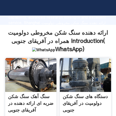
ارائه دهنده سنگ شکن مخروطی دولومیت همراه در آفریقای
جنوبی manufacturer Grasping strong production
capability, advanced research strength and excellent
service, Shanghai ارائه دهنده سنگ شکن مخروطی دولومیت
همراه در آفریقای جنوبی supplier create the value and
ارائه دهنده سنگ شکن مخروطی دولومیت
bring values to all of customers.
همراه در آفریقای جنوبی Introduction(
WhatsApp
)
دستگاه های سنگ شکن
سنگ آهک سنگ شکن
دولومیت در آفریقای
ضربه ای ارائه دهنده در
جنوبی
آفریقای جنوبی