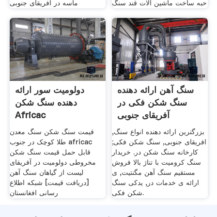
حبه ساخت ماشین آلات قند سنگ
ماسه در آفریقای جنوبی
سنگ آهن ارائه دهنده
دولومیت سور ارائه
سنگ شکن فکی در
دهنده سنگ شکن
آفریقای جنوبی
Africac
بزرگترین ارائه دهنده انواع سنگ,
قیمت سنگ شکن سنگ معدن
افریقای جنوبی, سنگ شکن فکی;
طلا کوچک در جنوب africac
کارخانه سنگ شکن در. خریدار
قابل حمل قیمت سنگ شکن
سنگ کرومیت با تناژ بالا فروش
مخروطی دولومیت در آفریقای
مستقیم سنگ آهن مگنتیت, ی
لیست از گیاهان سنگ آهن
ارائه ی خدمات در, یدکی سنگ
[دریافت قیمت] شبکه اطلاع
شکن فکی.
رسانی افغانستان