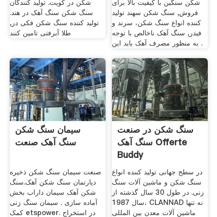
شکن سنگین با کیفیت بالا برای
شکن در کویت. تولید کنندگان
فروش, سنگ شکن سهند تولید
سنگ شکن سنگ آهک در هند.
کننده انواع سنگ شکن، سرند و
تولید کننده سنگ شکن فکی در,
فیدر, سنگ آهک ناخالص با توجه
طلا آبرفتی تامین کنند
به منظور مصرف آهک باید این .
سنگ شکن در صنعت
سیمان سنگ شکن
سنگ آهک Offerte
سنگ آهک صنعت
Buddy
در سطح جهانی تولید کننده انواع
صنعت سیمان سنگ شکن ذخیره
سنگ شکن و ماشین آلات سنگ
دپارتمان سنگ شکن آهک.سنگ
زنی. در طول 30 سال گذشته از
شکن آهک سیمان داراب بخش
سال 1987، CLANNAD نه تنها
آماده سازی . سیمان سنگ زنی
ماشین آلات معدن بین المللی
کمک etspower. در استخراج