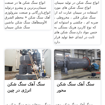
انواع سنگ شکن در تولید سیمان.
انواع سنگ شکن ها در صنعت
انواع سنگ شکن های مورد
سیمان,برترین و پیشرو درتولید
استفاده در سیمان عبارت اند از:
انواع,بازرگانی و صنعت مترولوژی
سنگ شکن فکی ، مخروطی ،
آهک سنگ شکن « محطم الشرق
ضربه ای ، چکشی و استوانه ای
الأوسطآهک سنگ شکن ‫ماشین
که نوع کاربرد هریک بستگی به
جنس مواد دارد.سنگ شکن های
ثابت در ابتدای خط تولید قرار
دارد.
سنگ آهک سنگ شکن
سنگ آهک سنگ شکن
محور
انرژی در چین
سنگ آهک سنگ شکن محور
سنگ رودخانه منبع سنگ شکن در