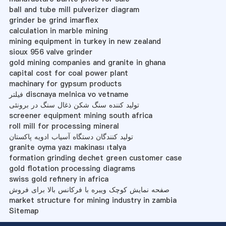
ball and tube mill pulverizer diagram
grinder be grind imarflex
calculation in marble mining
mining equipment in turkey in new zealand
sioux 956 valve grinder
gold mining companies and granite in ghana
capital cost for coal power plant
machinary for gypsum products
فیلتر discnaya melnica vo vetname
تولید کننده سنگ شکن ذغال سنگ در برونئی
screener equipment mining south africa
roll mill for processing mineral
تولید کنندگان دستگاه آسیاب ادویه پاکستان
granite oyma yazı makinası ıtalya
formation grinding dechet green customer case
gold flotation processing diagrams
swiss gold refinery in africa
صفحه نمایش کوچک ویبره با فرکانس بالا برای فروش
market structure for mining industry in zambia
Sitemap