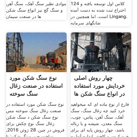
کلاس اول توسعه یافته و 124
موادی نظیر سنگ آهک، سنگ آهن
اختراع ثبت شده به دست آمده
و سنگ گچ نیز انواع سنگ شکن
است، اما همچنین در Lingang،
ها در صنعت سیمان
شانگهای سرمایه
چهار روش اصلی
نوع سنگ شکن مورد
خردایش مورد استفاده
استفاده در صنعت زغال
در انواع سنگ شکن ها
سنگ سوخته
فارغ از نوع ماده ای که میخواهید
نوع سنگ شکن مورد استفاده در
خرد کنید چه زغال سنگ، سنگ
صنعت زغال سنگ سوخته مس
آهک، سنگ آهن، پتاس، چوب،
نوع سنگ شکن د سنگ شکن
سنگ معدن، شیشه و یا زباله
زغال سنگ نوع چکش برای
باشد، چهار روش پایه ای برای
فروش در چین. 28 ژوئن 2016,
خرد کردن و کاهش اندازه آنها به
ساخت چین سنگ شکن; تا