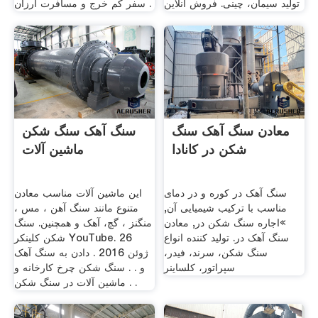
تولید سیمان، چینی. فروش آنلاین
سفر کم خرج و مسافرت ارزان .
معادن سنگ آهک سنگ
سنگ آهک سنگ شکن
شکن در کانادا
ماشین آلات
سنگ آهک در کوره و در دمای
این ماشین آلات مناسب معادن
مناسب با ترکیب شیمیایی آن,
متنوع مانند سنگ آهن ، مس ،
»اجاره سنگ شکن در, معادن
منگنز ، گچ، آهک و همچنین. سنگ
سنگ آهک در. تولید کننده انواع
شکن کلینکر YouTube. 26
سنگ شکن، سرند، فیدر،
ژوئن 2016 . دادن به سنگ آهک
سپراتور، کلساینر
و . . سنگ شکن چرخ کارخانه و
ماشین آلات در سنگ شکن . .