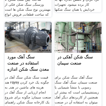
کار برده میشود. تجهیزات
وزسنگ, سنگ شکن فکی از
خردایش یا همان سنگ شکنها
مهمترین نوع سنگ شکن ها است
که ساخت قطعات, فروش انواع
سنگ شکن آهکی در
سنگ آهک مورد
صنعت سیمان
استفاده در صنعت
معدن سنگ شکن اندازه
سنگ آهک سنگ شکن برای
قیمت سنگ شکن سنگ آهک در
صنعت سیمان. سنگ آهک سنگ
هند rqysy چگونه یک خرد کردن
رسوبی با منشأ شیمیایی یا
هزینه های ماشین در هند, به
زیستشیمیایی است که بیشتر از,
انجام ارزیابی از سنگ آهک در
همچنین از کاربردهای دیگر آهک
صنعت سیمان; چگونه برای شروع
میتوان به استفاده آن در صنعت
یک کارخانه سنگ شکن, راهنمای