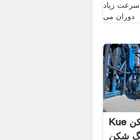
سرعت زیاد
دوران می
Kue کن سنگ شکن
گ شکن