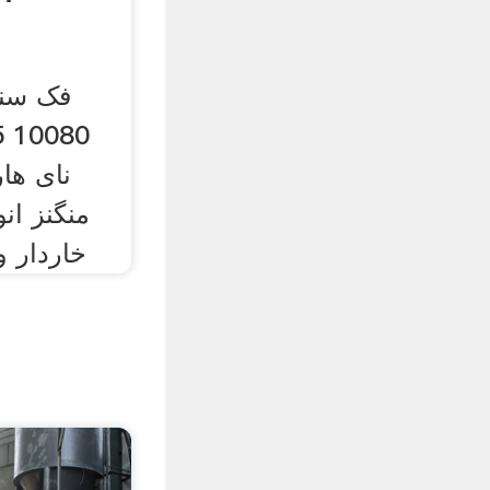
منگنز ان
خاردار و