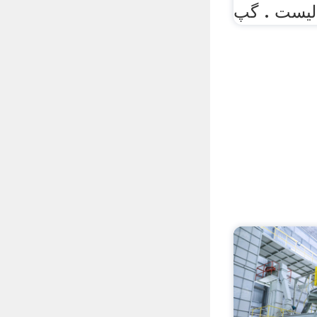
لیست . گپ