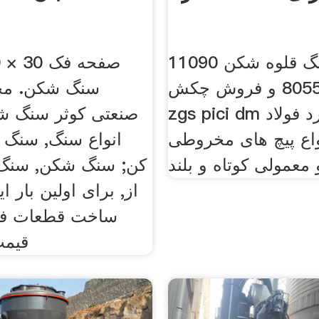
فک سنگ قلوه شکن 11090
10080 8055 و فروش چکش
سنگ شکن. مجت
zgs pici dm نای هارد فولاد
صنعتی کوثر سنگ ش
واع پیچ های مخروطی
انواع سنگ, سنگ 
 معمولی کوتاه و بلند
کن; سنگ شکن, سنگ
از, برای اولین بار ا
ساخت قطعات فک
قیمت