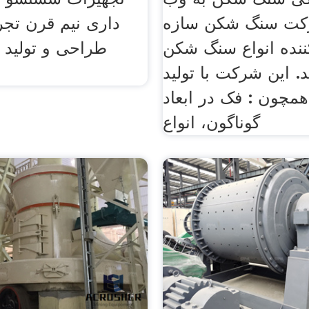
کت سنگ شکن سازه
داری نيم قرن تجرب
کننده انواع سنگ شکن
طراحی و توليد 
 اين شرکت با توليد
مچون : فک در ابعاد
گوناگون، انواع