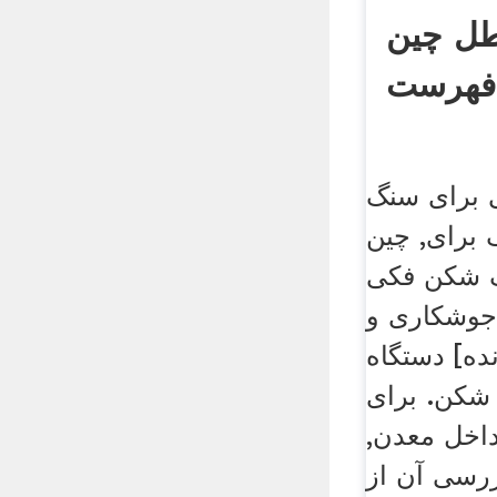
ل چین
 برای سنگ
برای, چین
 شکن فکی
وشکاری و
ده] دستگاه
شکن. برای
اخل معدن,
زرسی آن از