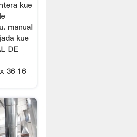
antera kue
de
eu. manual
jada kue
AL DE
x 36 16