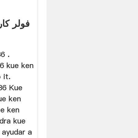
6 .
6 kue ken
 it.
36 Kue
ue ken
ue ken
dra kue
 ayudar a