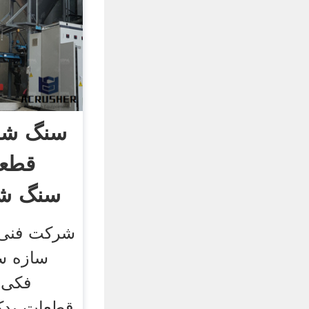
سنگ شک
قطع
سنگ شک
شرکت فنی
سازه 
فکی م
قطعات یدک