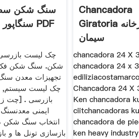
Chancadora
سنگ شکن سط
Giratoria فولر کارخانه
سنگاپور فهرست PDF
سیمان
chancadora 24 X 3
چک لیست بازرسی
chancadora 24 x 3
شکن. سنگ شکن فک 
ediliziacostamarco
تجهیزات معدن سنگ
Chancadora 24 X 
چک لیست سیستم, ج
Ken chancadora k
بازرسی . [چت زن
ciitchancadoras k
ایمنی معدنسنگ 
chancadora de pie
انتخاب سنگ شکن د
ken heavy industry
بازسازی تونل ها و با