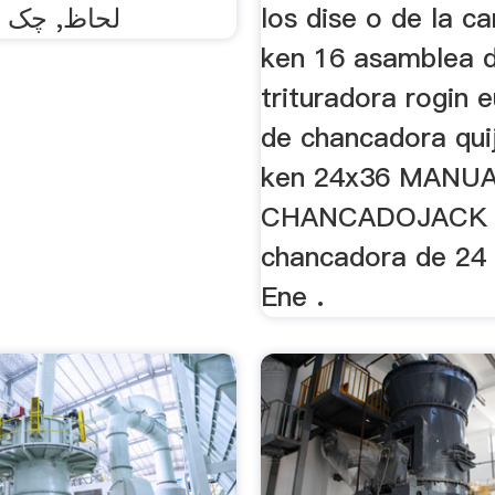
los dise o de la c
لحاظ, چک 
ken 16 asamblea 
trituradora rogin 
de chancadora qui
ken 24x36 MANU
CHANCADOJACK
chancadora de 24 
Ene .