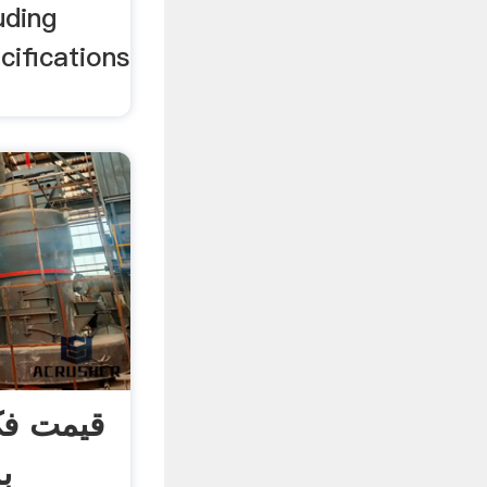
uding
cifications
قیمت ف
ب