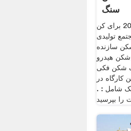
سنگ
صفحه فک 30 × 20 برای کن
مع تولیدی
کن سازنده
شکن هیدرو
 شکن فکی
ین کارگاه در
 شامل : .
 را بپرسید