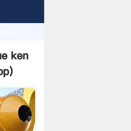
d
hai
pp
)