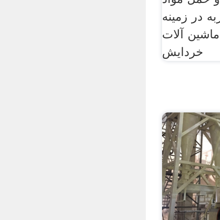
ه در زمينه
ماشين آلات
خردايش