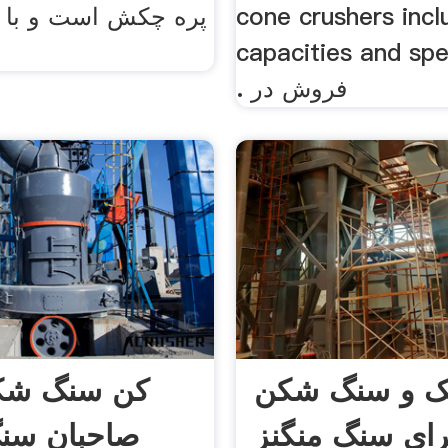
cone crushers incl
پره چکش است و با 
capacities and spe
. فروش در
ک و سنگ شکن
رای سنگ منگنز
صاحبان سن