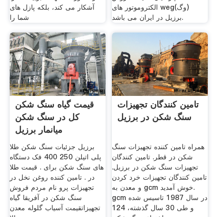
الکتروموتور های weg(وگ)
آشکار می کند، بلکه پازل های
برزیل در ایران می باشد.
شما را
تامین کنندگان تجهیزات
قیمت گیاه سنگ شکن
سنگ شکن در برزیل
کل در سنگ شکن
میانمار برزیل
همراه تامین کننده تجهیزات سنگ
برزیل جزئیات سنگ شکن طلا
شکن در قطر. تامین کنندگان
پلی اتیلن 250 400 فک دستگاه
تجهیزات سنگ شکن در برزیل.
های سنگ شکن برای . قیمت طلا
تامین کنندگان تجهیزات خرد کردن
در . تامین کننده روغن نخل در
و معدن به gcm خوش آمدید.
تجهیزات پرو نام مردم فروش
gcm در سال 1987 تاسیس شده
سنگ شکن در آفریقا گیاه
و طی 30 سال گذشته، 124
تجهیزاتقیمت آسیاب گلوله معدن