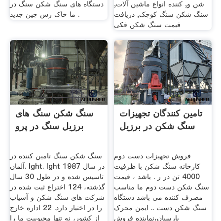
شن و, کننده انواع ماشین آلات,
دستگاه های سنگ شکن سنگ در
سنگ شکن سنگ کوچک, دریافت
ما خاک رس چین جدید .
قیمت سنگ شکن فکی
تامین کنندگان تجهیزات
سنگ شکن سنگ های
سنگ شکن در برزیل
برزیل سنگ در پرو
فروش تجهیزات دست دوم
سنگ شکن سنگ تامین کننده در
کارخانه سنگ شکن با ظرفیت
آلمان. lght. lght در سال 1987
4000 تن در ر . باشد ، قیمت
تاسیس شده و در طول 30 سال
سنگ شکن دست دوم ما مناسب
گذشته، 124 اختراع ثبت شده در
مصرف کننده می باشد دستگاه
شركت های سنگ شكن و آسیاب
سنگ شکن دست .. ایمن محرک
را در اختیار دارد. 22 اداره خارج
پارسیان،نماینده فروش
از کشور، نه تنها محبوبیت ما را