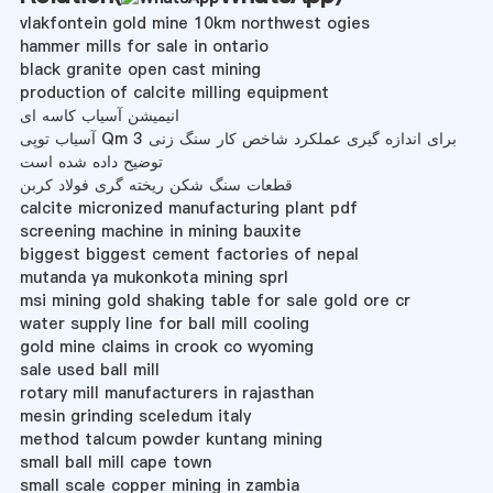
vlakfontein gold mine 10km northwest ogies
hammer mills for sale in ontario
black granite open cast mining
production of calcite milling equipment
انیمیشن آسیاب کاسه ای
آسیاب توپی Qm 3 برای اندازه گیری عملکرد شاخص کار سنگ زنی
توضیح داده شده است
قطعات سنگ شکن ریخته گری فولاد کربن
calcite micronized manufacturing plant pdf
screening machine in mining bauxite
biggest biggest cement factories of nepal
mutanda ya mukonkota mining sprl
msi mining gold shaking table for sale gold ore cr
water supply line for ball mill cooling
gold mine claims in crook co wyoming
sale used ball mill
rotary mill manufacturers in rajasthan
mesin grinding sceledum italy
method talcum powder kuntang mining
small ball mill cape town
small scale copper mining in zambia