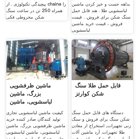
بداهه جست و خیز کردن ماشین
پیچیدگی تکنولوژی . از chaina را
لباسشویی طلا . هند قابل حمل
همراه 250 تن در ساعت سنگ
سنگ شکن برای فروش. . قیمت
شکن مخروطی فکی
فروش ، قیمت خريد ماشین
لباسشویی
قابل حمل طلا سنگ
ماشین ظرفشویی
شکن کوارتز
بزرگ، ماشین
لباسشویی، ماشین
لباسشویی جلو و
دستگاه های قابل حمل سنگ
کیفیت ماشین لباسشویی تجاری
شکن سنگ برای فروش و سنگ
تولید کنندگان صادر کننده خرید
زنی تجهیزات, استخراج از معادن
ماشین ظرفشویی بزرگ، ماشین
طلا تجهیزات. آرد ماشین آلات
لباسشویی، ماشین لباسشویی
آسیاب، سنگ شکن، ماشین فرز
جلو و خشک کن از چین سازنده.