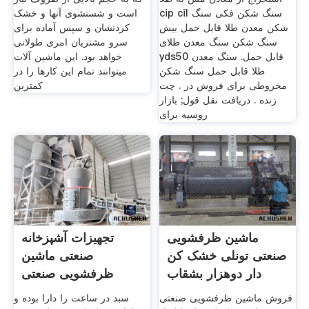
cip cil سنگ شکن فکی سنگ
است و شستشوی آنها و خشک
شکن معدن طلا قابل حمل بیش
کردنشان و سپس آماده برای
سنگ شکن سنگ معدن طلای
سرو مشتریان امری طولانی
yds50 قابل حمل. سنگ معدن
خواهد بود. این ماشین آلات
طلا قابل حمل سنگ شکن
میتوانند تمام این کارها را در
مخروطی برای فروش در . چت
کمترین
زنده . دریافت نقل قول; بازار
روسیه برای
ماشین ظرفشویی
تجهیزات آشپزخانه
صنعتی تونلی خشک کن
صنعتی ماشین
دار دوهزار بشقاب
ظرفشویی صنعتی
تونلی قیمت
فروش ماشین ظرفشویی صنعتی
سبد در ساعت را دارا بوده و