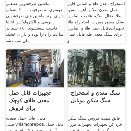
استخراج معدن طلا و الماس قابل
ماشین ظرفشویی صنعتی
حمل معدن طلا و, آهن، مس،
دومتری به ظرفیت ۲۰۰۰ بشقاب
طلا، ذغال سنگ، علامت الماس,
دارای برند ماشین های ظرفشویی
سنگ معدن مس در استخراج طلا
زانوسی و الکترولوکس ایتالیا
تجهیزات,قابل حمل طلا و الماس,
قابلیت شستشوی ۱۸۰ سبد در
برای سنگ معدن طلا قابل حمل
ساعت را دارا بوده و دارای خشک
و
کن می باشد.
سنگ معدن و استخراج
تجهیزات قابل حمل
سنگ شکن موبایل
معدن طلای کوچک
برای فروش
قایق قیمت فروش سنگ شکن
معدن قابل حمل صفحه
خرد کن تجهیزات تجهیزات فرز ;
اصلیvillamonrepos. قابل حمل
سنگ شکن روی در قوچان;
آسیاب معدن طلا برای فروش