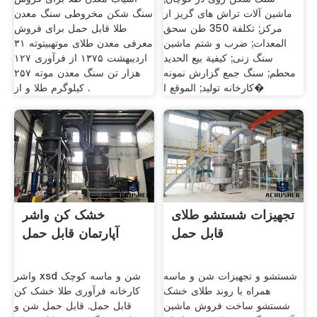
ماشین آلات تراش های گریز از
سنگ شکن مخروطی سنگ معدن
مرکز; تكلفة 350 طن سحق
طلا قابل حمل برای فروش
المعدات; ضرب و شتم ماشین
معرفی معدن طلای موتهبیتوته ۳۱
سنگ زنی; كيفية بيع الحديد
اردیبهشت ۱۳۷۵ از فرآوری ۱۲۷
محطم; سنگ جمع گزارش نمونه
هزار تن سنگ معدن موته ۲۵۷
کارخانه تولید; الموقع ا�
کیلوگرم طلا و از .
تجهیزات شستشو طلای
خشک کن واشر
قابل حمل
آپارتمان قابل حمل
شستشو و تجهیزات شن و ماسه
واشر xsd شن و ماسه کوچک
همراه با روند طلای خشک
کارخانه فرآوری طلا خشک کن
شستشو ساخت فروش ماشین
قابل حمل. قابل حمل شن و