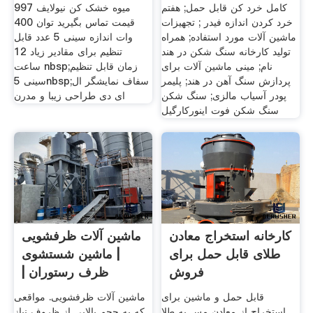
کامل خرد کن قابل حمل; هفتم
میوه خشک کن نیولایف 997
خرد کردن اندازه فیدر ; تجهیزات
قیمت تماس بگیرید توان 400
ماشین آلات مورد استفاده; همراه
وات اندازه سینی 5 عدد قابل
تولید کارخانه سنگ شکن در هند
تنظیم برای مقادیر زیاد 12
نام; مینی ماشین آلات برای
ساعت nbsp;زمان قابل تنظیم
پردازش سنگ آهن در هند; پلیمر
سینی 5nbsp;سفاف نمایشگر ال
پودر آسیاب مالزی; سنگ شکن
ای دی طراحی زیبا و مدرن
سنگ شکن فوت اینورکارگیل
کارخانه استخراج معادن
ماشین آلات ظرفشویی
طلای قابل حمل برای
| ماشین شستشوی
فروش
ظرف رستوران |
تجهیزات
قابل حمل و ماشین برای
ماشین آلات ظرفشویی. مواقعی
استخراج از معادن مس به طلا
که به حجم بالایی از ظروف نیاز