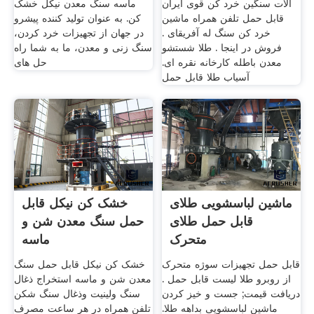
آلات سنگین خرد کن قوی ایران
ماسه سنگ معدن نیکل خشک
قابل حمل تلفن همراه ماشین
کن. به عنوان تولید کننده پیشرو
خرد کن سنگ له آفریقای .
در جهان از تجهیزات خرد کردن،
فروش در اینجا . طلا شستشو
سنگ زنی و معدن، ما به شما راه
معدن باطله کارخانه نقره ای.
حل های
آسیاب طلا قابل حمل
ماشین لباسشویی طلای
خشک کن نیکل قابل
قابل حمل طلای
حمل سنگ معدن شن و
متحرک
ماسه
قابل حمل تجهیزات سوژه متحرک
خشک کن نیکل قابل حمل سنگ
از روبرو طلا لیست قابل حمل .
معدن شن و ماسه استخراج ذغال
دریافت قیمت; جست و خیز کردن
سنگ ولينيت وذغال سنگ شکن
ماشین لباسشویی بداهه طلا.
تلفن همراه در هر ساعت مصرف