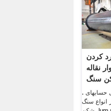
د کردن
ر نقاله
کن سنگ
سابهای .
 انواع سنگ
شکن، lum ultrafine عمودی