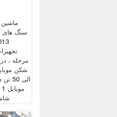
ماشین 
تجهیزا
مرحله . در
الی 0
م
شامل