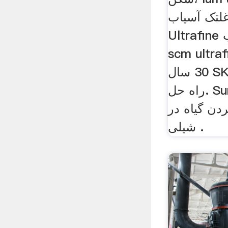
لتک آسیاب . LUM سری
Ultrafine عمودی غلتک آسیاب
scm u آسیاب . تقریبا
30 سال SKS در تمام جنبه های
راه حل. Sun 30 Aug, 2019
ن گیاه در
شیلی .