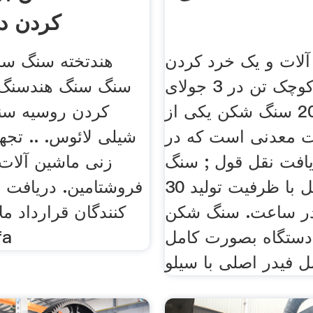
کردن در
آلات و یک خرد کردن
هندتخته سنگ سن
سنگ های کوچک تن در 3 جولای
سنگ سنگ هندسنگ 
2013 سنگ شکن یکی از
کردن روسیه سنگ
ت معدنی است که در
شیلی لائوس. .. تجه
یافت نقل قول ; سنگ
زنی ماشین آلا
شکن موبایل با ظرفیت تولید 30
فروشتامین. دریافت 
5 تن در ساعت. سنگ شکن
کنندگان قرارداد مل
وبایل 1 دستگاه بصورت کامل
مدار چا
 فیدر اصلی با سیلو