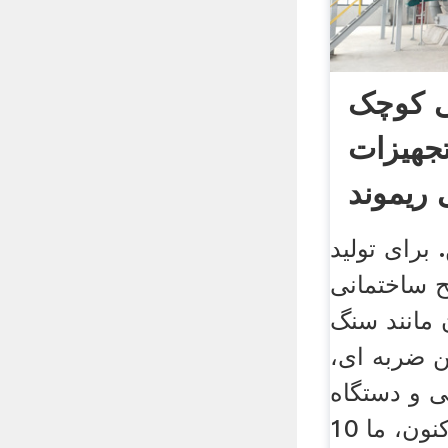
 کوچک
جهیزات
ریموند
برای تولید
تمانی، sky می تواند
 مانند سنگ
ضربه ای،
و دستگاه
شن و ماسه ارائه. تا کنون، ما 10