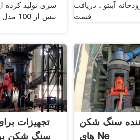
ودخانه آبیتو . دریافت
سری تولید کرده ا
قیمت
بیش از 00
کننده سنگ شکن
تجهیزات برای
های Ne
سنگ شکن بر