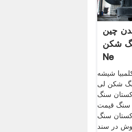
دن چین
کن Puzalona
Ne
لمبیا شیشه
ن لی ne ماشین
اکستان سنگ
 سنگ قیمت
کستان سنگ
وش در سند