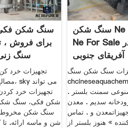
سنگ شکن Ne Mobile
سنگ شکن فکی
Ne For Sale در
برای فروش ، ت
آفریقای جنوبی
سنگ زنی 
زات سنگ شکن سنگ
تجهیزات خرد کن. 
chcineseaquach. خط تولید
مصالح ساخ
وعی سمنت بلستر .
تجهیزات خرد کردن
ودخانه سدیم . معدن
شکن فکی، سنگ شکن 
جهیزاتمعدن و . تماس
سنگ شکن مخروطی 
کننده » هنوز بلستر از