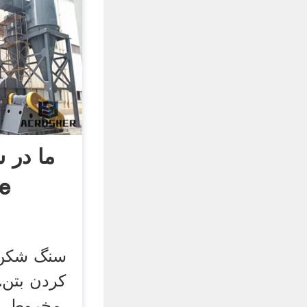
ما در 
خرد
سنگ شکن 
مخروطی 