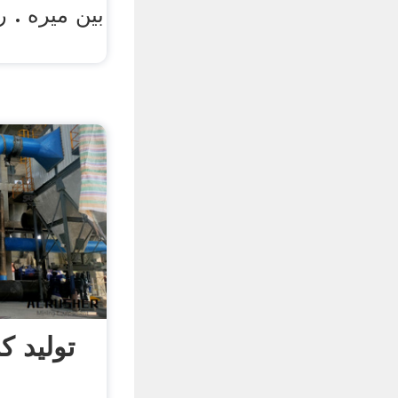
بین میره . ر
تولید 