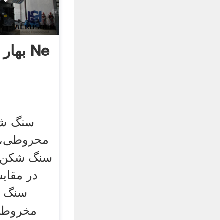
بهار 
سنگ ش
مخروطی، 
سنگ شکن م
در مقایس
مخروطی 