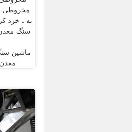
مخروطی به
به . خرد کر
سنگ معدن. 
معدن.