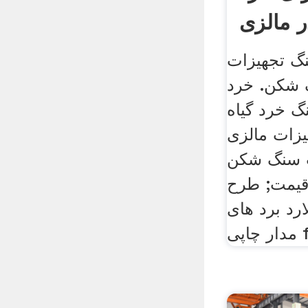
 مالزی
گ تجهیزات
شکن. خرد
 خرد گیاه
یزات مالزی
ت سنگ شکن
قیمت; طرح
ارد برد های
پی fa