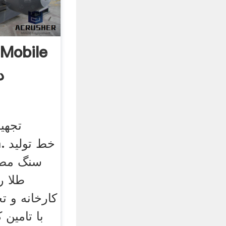
تجهی
em
سنگ مصن
طلا ر
کارخانه و ت
با تامین 