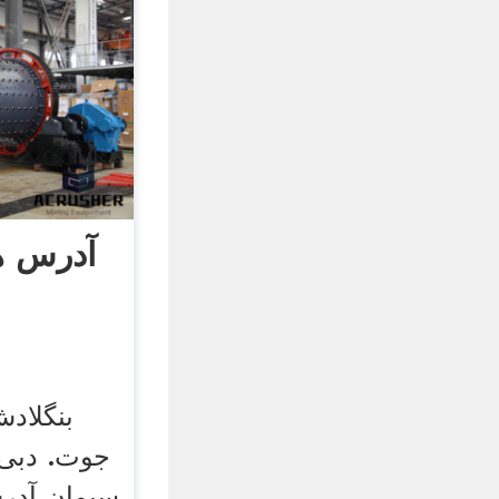
آدرس ه
بنگلاد
جوت. دبی 
سیمان آدر