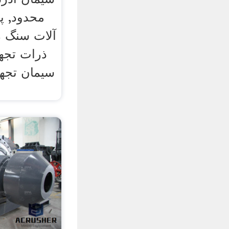
محدود, پ
آلات سنگ ز
ذرات تجه
سیمان تجه