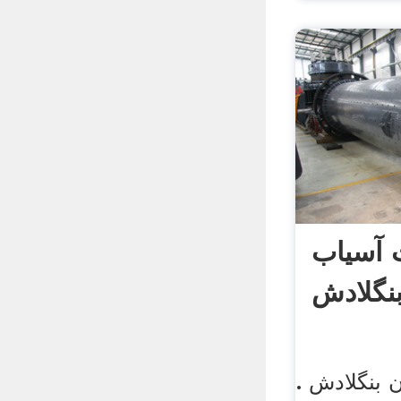
آسیاب
بنگلادش
بنگلادش .