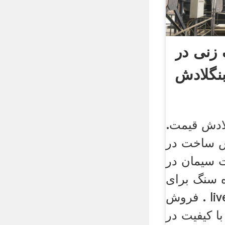
زنی در
نگلادش
لادش قیمت.
س ساخت در
ت سیمان در
 سنگ برای
فروش . live Chat چت زنده
ا کیفیت در