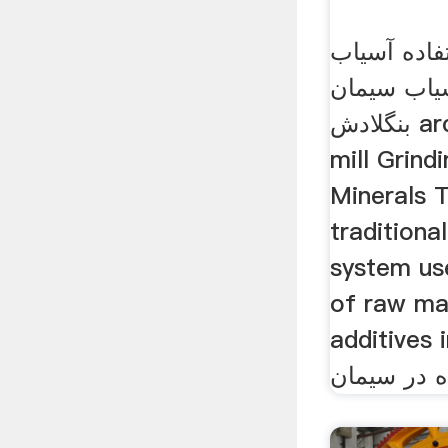
فاده آسیاب
سیاب سیمان
بنگلادش arcrusehrs FCB B
mill Grind
Minerals T
traditiona
system use
of raw mat
additiv آسیاب مورد