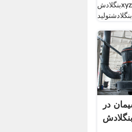
بنگلادشxyzps سیمان سنگ زنی
نگلادشتولید
مان در
نگلادش