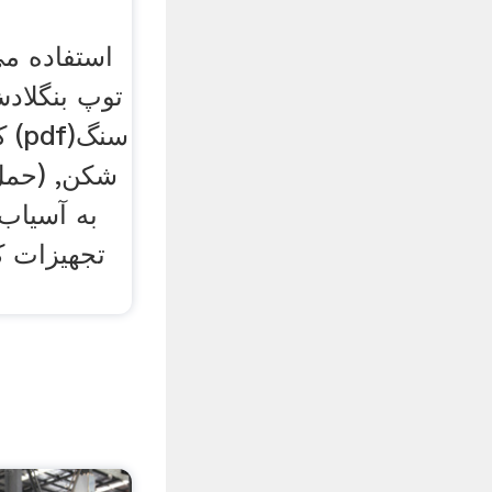
استفاده م
توپ بنگلادش
ک
شکن, (حمل 
به آسیاب
تجهیزات کا