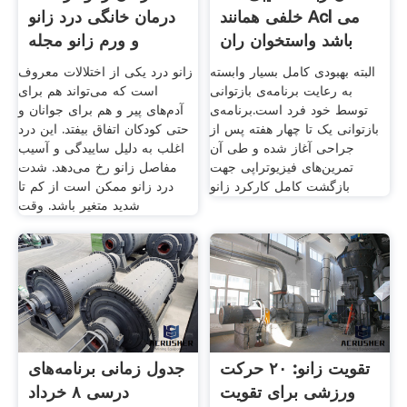
خلفی همانند Acl می
درمان خانگی درد زانو
باشد واستخوان ران
و ورم زانو مجله
البته بهبودی کامل بسیار وابسته
زانو درد یکی از اختلالات معروف
به رعایت برنامه‌ی بازتوانی
است که می‌تواند هم برای
توسط خود فرد است.برنامه‌ی
آدم‌های پیر و هم برای جوانان و
بازتوانی یک تا چهار هفته پس از
حتی کودکان اتفاق بیفتد. این درد
جراحی آغاز شده و طی آن
اغلب به دلیل ساییدگی و آسیب
تمرین‌های فیزیوتراپی جهت
مفاصل زانو رخ می‌دهد. شدت
بازگشت کامل کارکرد زانو
درد زانو ممکن است از کم تا
شدید متغیر باشد. وقت
تقویت زانو: ۲۰ حرکت
جدول زمانی برنامه‌های
ورزشی برای تقویت
درسی ۸ خرداد