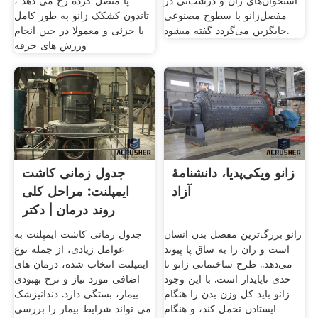
استخوان‌های ران و درشت‌نی در
پا متصل کرده رخ می دهد ،
مفصل‌زانو با سطوح مصنوعی
تاندون کشکک زانو به طور کامل
جایگزین می‌گردد گفته میشود.
یا جزئی و معمولا در حین انجام
ورزش های حرفه
زانو ویکی‌پدیا، دانشنامهٔ
جدول زمانی کاشت
آزاد
ایمپلنت: مراحل کلی
روند درمان | دکتر
شایان
زانو بزرگ‌ترین مفصل بدن انسان
جدول زمانی کاشت ایمپلنت به
است و ران را به ساق پا پیوند
عوامل زیادی، از جمله نوع
می‌دهد.. طرح ساختمانی زانو تا
ایمپلنت انتخاب شده، درمان های
حدی ناپایدار است. با این وجود
اضافی مورد نیاز و نرخ بهبودی
زانو باید کل وزن بدن را هنگام
بیمار، بستگی دارد. دندانپزشک
ایستادن تحمل کند، و هنگام
می تواند شرایط بیمار را بررسی