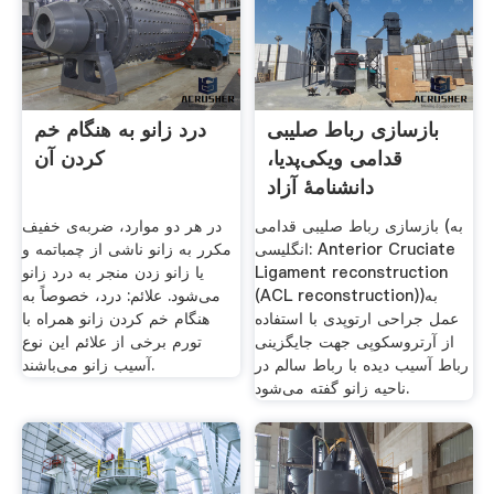
بازسازی رباط صلیبی
درد زانو به هنگام خم
قدامی ویکی‌پدیا،
کردن آن
دانشنامهٔ آزاد
بازسازی رباط صلیبی قدامی (به
در هر دو موارد، ضربه‌ی خفیف
انگلیسی: Anterior Cruciate
مکرر به زانو ناشی از چمباتمه و
Ligament reconstruction
یا زانو زدن منجر به درد زانو
(ACL reconstruction))به
می‌شود. علائم: درد، خصوصاً به
عمل جراحی ارتوپدی با استفاده
هنگام خم کردن زانو همراه با
از آرتروسکوپی جهت جایگزینی
تورم برخی از علائم این نوع
رباط آسیب دیده با رباط سالم در
آسیب زانو می‌باشند.
ناحیه زانو گفته می‌شود.