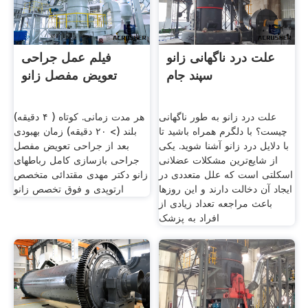
علت درد ناگهانی زانو
فیلم عمل جراحی
سپند جام
تعویض مفصل زانو
علت درد زانو به طور ناگهانی
هر مدت زمانی. کوتاه ( ۴ دقیقه)
چیست؟ با دلگرم همراه باشید تا
بلند (> ۲۰ دقیقه) زمان بهبودی
با دلایل درد زانو آشنا شوید. یکی
بعد از جراحی تعویض مفصل
از شایع‌ترین مشکلات عضلانی
جراحی بازسازی کامل رباطهای
اسکلتی است که علل متعددی در
زانو دکتر مهدی مقتدائی متخصص
ایجاد آن دخالت دارند و این روزها
ارتوپدی و فوق تخصص زانو
باعث مراجعه تعداد زیادی از
افراد به پزشک