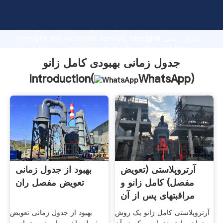
جدول زمانی بهبودی کامل زانو manufacturer Grasping
strong production capability, advanced research
strength and excellent service, Shanghai جدول زمانی
بهبودی کامل زانو supplier create the value and bring
values to all of customers.
جدول زمانی بهبودی کامل زانو
Introduction(
WhatsApp
)
آرتروپلاستی (تعویض
بهبود از جدول زمانی
مفصل) کامل زانو و
تعویض مفصل ران
مراقبتهای پس از آن
آرتروپلاستی کامل زانو یک روش
بهبود از جدول زمانی تعویض