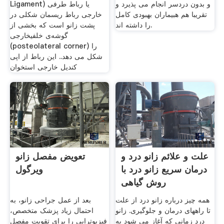
و بدون دردسر انجام می پذیرد و
Ligament) یا رباط طرفی
تقریبا هم هبیماران بهبودی کامل
خارجی رباط ریسمان شکلی در
را داشته اند.
پشت زانو است که بخشی از
گوشه‌ی خلفیخارجی
(posteolateral corner) را
شکل می دهد.. این رباط از اپی
کندیل خارجی استخوان
علت و علائم زانو درد و
تعویض مفصل زانو
درمان سریع زانو درد با
ویرگول
روش گیاهی
همه چیز درباره زانو درد از علت
بعد از عمل جراحی زانو، به
تا راههای درمان و جلوگیری. زانو
احتمال زیاد پزشک متخصص،
درد زمانی که آغاز می شود به
فیزیوتراپی را برای تقویت مفصل