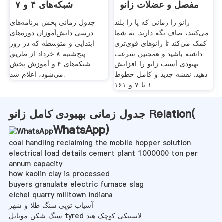
مفصل و عضلات زانو
شبکه‌های ۴ و ۷
زانو را زمانی که پا را بلند
جدول زمانی پخش برنامه‌های
می‌کنید،‌ صاف نگه دارید. به شما
درسی دانش‌آموزان دوره‌های
کمک می‌کند تا زانو‌های قوی‌تری
ابتدایی و متوسطه که در روز
داشته باشید و همچنین سرعت
پنج‌شنبه ٨ خرداد از طریق
بهبودی آسیب زانو را افزایش
شبکه‌‌های ۴ و آموزش پخش
دهید. نقشه جدید و کامل خطوط
می‌شود، اعلام شد.
۱ تا ۷ و ۱۶۱
جدول زمانی بهبودی کامل زانو Relation(
WhatsApp
)
coal handling reclaiming the mobile hopper solution
electrical load details cement plant 1000000 ton per
annum capacity
how kaolin clay is processed
buyers granulate electric furnace slag
eichel quarry milltown indiana
آسیاب توپی سنگ طلا و شهر
سنگ شکن موبایل tyred لاستیکی کوچک هند