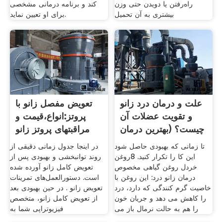
راه‌رفتن یا دویدن حتی وزن
کند و برنامه درمانی مشخصی
بیشتری به آن تحمیل
برای او تعیین نماید.
علت و درمان درد زانو
تعویض مفصل زانو با
و تقویت عضلات آن
پروتز:انواع،قیمت و
چیست؟ (بهترین درمان
مراقبتهای پروتز زانو
تا زمانی که بهبودی حاصل شود
در اینجا جدول زمانی دقیقی از
این کا را تکرار کنید. 8روغن
روند توانبخشی و بهبودی پس از
خردل روغن گیاهی مخصوص
تعویض کامل زانو آورده شده
درمان زانو درد: این روغن با
است. دستورالعمل‌های تمرینات
خاصیت گرم کنندگی که دارد، درد
تعویض زانو . در حین بهبودی بعد
را کاهش می دهد و جریان خون
از تعویض کامل زانو، متخصص
را هم به حالت نرمال باز می
فیزیوتراپی شما به