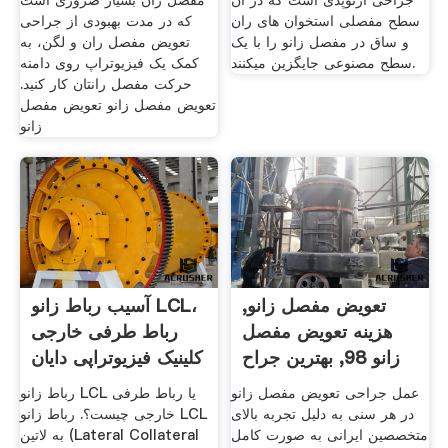
جراحی ارتوپدی است که در آن
مفصل ران بسیار ضروری است
سطح مفصلی استخوان های ران
که در مدت بهبودی از جراحی
و ساق در مفصل زانو را با یک
تعویض مفصل ران و لگن، به
سطح مصنوعی جایگزین میکنند.
کمک یک فیزیوتراپ روی دامنه
حرکت مفصل رانتان کار کنید.
تعویض مفصل زانو تعویض مفصل
زانو
تعویض مفصل زانو,
آسیب رباط زانو LCL،
هزینه تعویض مفصل
رباط طرفی خارجی
زانو 98, بهترین جراح
کلینیک فیزیوتراپی دایان
عمل جراحی تعویض مفصل زانو
رباط زانو LCL یا رباط طرفی
در هر سنی به دلیل تجربه بالای
خارجی چیست؟. رباط زانو LCL
متخصصین ایرانی به صورت کامل
به لاتین (Lateral Collateral