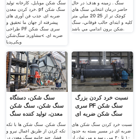
سنگ . زمينه و هدف: در حال
سنگ شکن موبایل، کارخانه تولید
حاضر درمان انتخابي سنگ هاي
خرد کردن معدن. pf سنگ شکن
کوچک تر از 25 20 ميلي متر
ضربه ای. جذب فن آوری های
کليه و ابتداي حالب فوقاني، سنگ
پیشرفته از جهان ما تحقیق و
شکن برون اندامي مي باشد.
طراحی PF سری سنگ شکن
ضربه ای. >مشاوره; سنگ‌شکن
ویکی‌پدیا
نسبت خرد کردن بزرگ
سنگ شکن، دستگاه
سری PF سنگ شکن
سنگ شکن، سنگ شکن
سنگ شکن ضربه ای
معدن، تولید کننده سنگ
شکن
نسبت خرد کردن سنگ شکن های
سنگ شکن. سنگ شکن ها با تکه
ضربه ای در مسیر بسته به حدود
تکه کردن از طریق اعمال نیرو و
۱۰ تا ۳۰ می رسد و می توان از
فشار چند جانبه سنگ معدن در