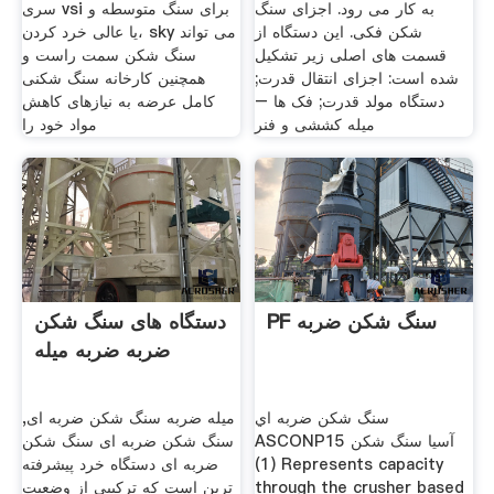
به کار می رود. اجزای سنگ
سری vsi برای سنگ متوسطه و
شکن فکی. این دستگاه از
یا عالی خرد کردن، sky می تواند
قسمت های اصلی زیر تشکیل
سنگ شکن سمت راست و
شده است: اجزای انتقال قدرت;
همچنین کارخانه سنگ شکنی
دستگاه مولد قدرت; فک ها –
کامل عرضه به نیازهای کاهش
میله کششی و فنر
مواد خود را
PF سنگ شکن ضربه
دستگاه های سنگ شکن
ضربه ضربه میله
سنگ شکن ضربه اي
میله ضربه سنگ شکن ضربه ای,
ASCONP15 آسیا سنگ شکن
سنگ شکن ضربه ای سنگ شکن
(1) Represents capacity
ضربه ای دستگاه خرد پیشرفته
through the crusher based
ترین است که ترکیبی از وضعیت