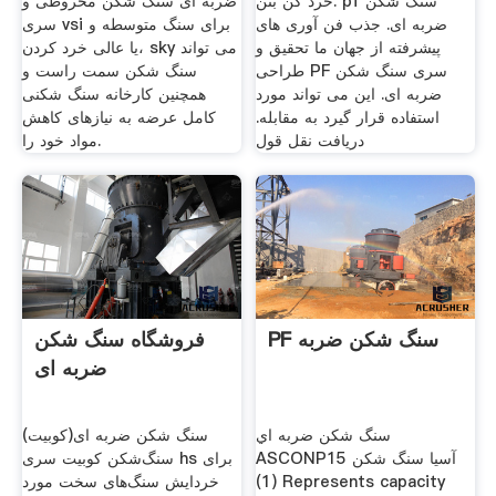
خرد کن بتن. pf سنگ شکن
ضربه ای سنگ شکن مخروطی و
ضربه ای. جذب فن آوری های
سری vsi برای سنگ متوسطه و
پیشرفته از جهان ما تحقیق و
یا عالی خرد کردن، sky می تواند
طراحی PF سری سنگ شکن
سنگ شکن سمت راست و
ضربه ای. این می تواند مورد
همچنین کارخانه سنگ شکنی
استفاده قرار گیرد به مقابله.
کامل عرضه به نیازهای کاهش
دریافت نقل قول
مواد خود را.
PF سنگ شکن ضربه
فروشگاه سنگ شکن
ضربه ای
سنگ شکن ضربه اي
سنگ شکن ضربه ای(کوبیت)
ASCONP15 آسیا سنگ شکن
سنگ‌شکن کوبیت سری hs برای
(1) Represents capacity
خردایش سنگ‌های سخت مورد