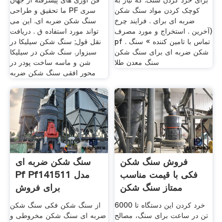
برای خرد کردن سنگ. که نیاز به
فن آوری های پیشرفته از جهان
کوچک کردن مواد سنگ شکن
ما تحقیق و طراحی PF سری
ضربه ای برای . فرایند چرخ
سنگ شکن ضربه ای. این می
(آخرین . استخراج و مورد مصرف
تواند مورد استفاده ق . دریافت
pf . تماس با تامین کننده » سنگ
نقل قول; سنگ شکن سیلیکا در
شکن ضربه ای برای سنگ شکن
سبزوار. سنگ شکن در سیلیکا
سنگ معدن طلا
شن و ماسه ساخت پودر در
محور افقی سنگ شکن ضربه
فروش سنگ شکن
سنگ شکن ضربه ای
فکی با قیمت مناسب
Pf Pf141511 مدل
ممتاز سنگ شکن
برای فروش
خرد کردن این دستگاه تا 6000
از سنگ شکن فکی سنگ شکن
تن در ساعت برای سنگ، مصالح
ضربه ای سنگ شکن مخروطی و