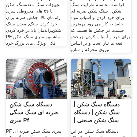
فرانسه محاسبه ظرفیت سنگ
تجهیزات سنگ معدنسنگ شکن
شکن . سنگ شکن ضربه ای
های مخروطی سری cs با
برای خرد کردن و آسیاب مواد
راندمان بالا, چکش ضربه برای
جامد به کار می رود مهمترین
خرد کردن سنگ, معدن سنگ
قسمت در چکش ها هستند که
شکن.راندمان بالا در خرد کردن
برای خرد و آسیاب کردن چرخش
PF ماشینپیو سری سنگ شکن
تیغه ها نیاز است و بر اساس
فکی ویژگی های بزرگ خرد
نیروی محرکه و سازو
دستگاه سنگ شکن |
دستگاه سنگ شکن
سنگ شکن | دستگاه
ضربه ای سنگ سنگی
سنگ شکن صنعتی |
سری Pf
قیمت سنگ شکن
دستگاه سنگ شکن. در این
PF سری سنگ شکن ضربه ای