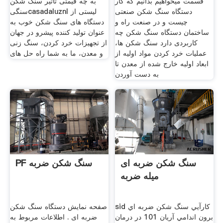
قسمت میخواهیم بدانیم که کار
به چه قیمتی تأثیر سنگ شکن
دستگاه سنگ شکن صنعتی
سنگیcasadaluznl لیستی از
چیست و در صنعت راه و
دستگاه های سنگ شکن خوب به
ساختمان دستگاه سنگ شکن چه
عنوان تولید کننده پیشرو در جهان
کاربردی دارد سنگ شکن‌ ها،
از تجهیزات خرد کردن، سنگ زنی
عملیات خرد کردن مواد اولیه از
و معدن، ما به شما راه حل های
ابعاد اولیه خارج شده از معدن تا
به‌ دست آوردن
سنگ شکن ضربه ای
PF سنگ شکن ضربه
میله ضربه
sid کارآيي سنگ شکن ضربه اي
صفحه نمایش دستگاه سنگ شکن
برون اندامي آريان 101 در درمان
ضربه ای . اطلاعات مربوط به