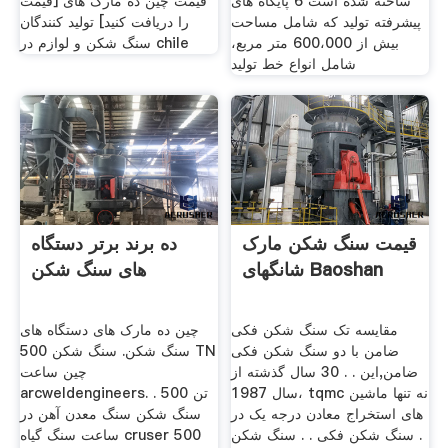
ساخته شده است 6 پایگاه های
قیمت چین ده مارک های [قیمت
پیشرفته تولید که شامل مساحت
را دریافت کنید] تولید کنندگان
بیش از 600،000 متر مربع،
سنگ شکن و لوازم در chile
شامل انواع خط تولید
قیمت سنگ شکن مارک
ده برند برتر دستگاه
شانگهای Baoshan
های سنگ شکن
مقایسه تک سنگ شکن فکی
چین ده مارک های دستگاه های
ضامن با دو سنگ شکن فکی
سنگ شکن. سنگ شکن 500 TN
ضامن,این . . 30 سال گذشته از
چین ساعت
سال 1987، tqmc نه تنها ماشین
arcweldengineers. . 500 تن
های استخراج معادن درجه یک در
سنگ شکن سنگ معدن آهن در
. سنگ شکن فکی . . سنگ شکن
ساعت سنگ گیاه cruser 500