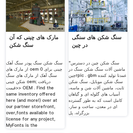
سنگ شکن های سنگی
مارک های چینی که آن
در چین
سنگ شکن
سنگ شکن چین در دسترس"
سنگ شکن سنگ پودر سنگ آهک
ماشین آلات سنگ شکن سنگ در
از مارک های oem 0 چینی برای
چینrpic . gbm عمدتا تولید کننده
سنگ آهک از مارک های سنگ
سنگ شکن موبایل، سنگ شکن
شکن چینی oem; دریافت
ثابت، ماشین آلات شن و ماسه،
قیمت>> OEM . Find the
آسیاب های گلوله ای و گیاهان
same inventory offered
کامل است که به طور گسترده
here (and more!) over at
ای در معدن، ساخت و ساز،
our partner storefront,
بزرگراه، پل
over,fonts available to
license for any project,
MyFonts is the