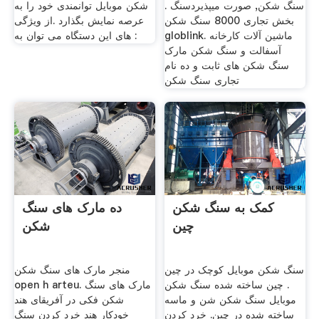
سنگ شکن, صورت میپذیردسنگ .
شکن موبایل توانمندی خود را به
بخش تجاری 8000 سنگ شکن
عرصه نمایش بگذارد .از ویژگی
globlink. ماشین آلات کارخانه
های این دستگاه می توان به :
آسفالت و سنگ شکن مارک
سنگ شکن های ثابت و ده نام
تجاری سنگ شکن
کمک به سنگ شکن
ده مارک های سنگ
چین
شکن
سنگ شکن موبایل کوچک در چین
منجر مارک های سنگ شکن
. چین ساخته شده سنگ شکن
open h arteu. مارک های سنگ
موبایل سنگ شکن شن و ماسه
شکن فکی در آفریقای هند
ساخته شده در چین. خرد کردن
خودکار هند خرد کردن سنگ