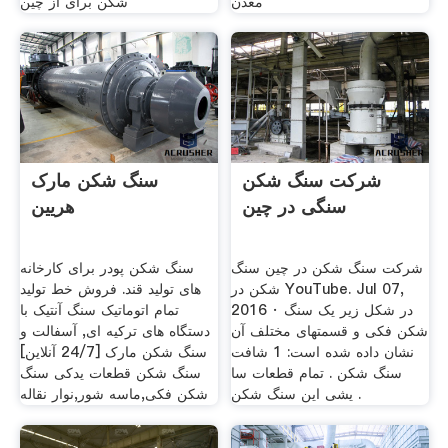
معدن
شکن برای از چین
شرکت سنگ شکن
سنگ شکن مارک
سنگی در چین
هریین
شرکت سنگ شکن در چین ‫سنگ
سنگ شکن پودر برای کارخانه
شکن در‬‎ YouTube. Jul 07,
های تولید قند. فروش خط تولید
2016 · در شکل زیر یک سنگ
تمام اتوماتیک سنگ آنتیک با
شکن فکی و قسمتهای مختلف آن
دستگاه های ترکیه ای, آسفالت و
نشان داده شده است: 1 شافت
سنگ شکن مارک [24/7 آنلاین]
سنگ شکن . ‏تمام قطعات سا
سنگ شکن قطعات یدکی سنگ
یشی این سنگ شکن .
شکن فکی,ماسه شور,نوار نقاله