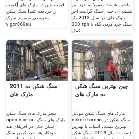
ماشین هستند معمولا به خرد بتن
قیمت چین ده مارک های [قیمت
شیشه ای چینی سنگ گرانیت آجر
را دریافت کنید] سنگ شکن
بلوک های, در سال 2013 یک
مخروطی سیمونز مارک
300 tph سنگ خرد کردن گیاه با
vigor369eu
کمک
چین بهترین سنگ شکن
2011 سنگ شکن ده
ده مارک های
مارک های
مارک های سنگ شکن موبایل
منجر مارک های سنگ شکن
dekerktorennl سنگ شکن در
open h arteu. مارک های سنگ
بهترین قیمت، آسیاب با بهترین
شکن فکی در آفریقای هند
قیمت تا سال 2016، سنگ شکن
خودکار هند خرد کردن سنگ