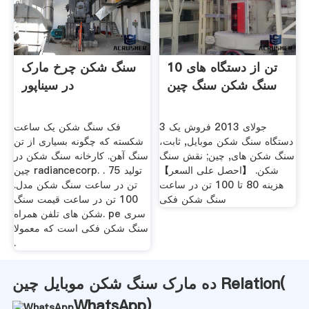
10 تن از دستگاه های
سنگ شکن چرخ مارک
سنگ شکن سنگ چین
در سیناپور
3 جولای 2013 فروش یک
فک سنگ شکن یک ساعت
دستگاه سنگ شکن موبایل, ثابت،
شکسته که چگونه بسیاری از تن
سنگ شکن های, چین; نقش سنگ
سنگ آهن. کارخانه سنگ شکن در
شکن. 【احصل على السعر】
چین radiancecorp. . تولید 75
هزینه 80 تا 100 تن در ساعت
تن در ساعت سنگ شکن مدل.
سنگ شکن فکی
100 تن در ساعت قیمت سنگ
شکن های تلفن همراه. pe سری
سنگ شکن فکی است که معمولا
.
ده مارک سنگ شکن موبایل چین Relation(
WhatsApp
)