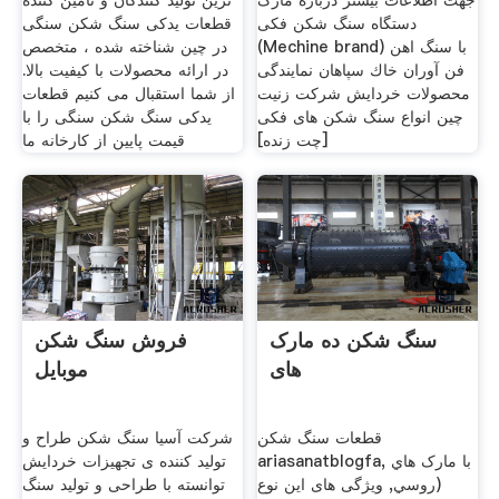
جهت اطلاعات بیشتر درباره مارک
ترین تولید کنندگان و تامین کننده
دستگاه سنگ شکن فکی
قطعات یدکی سنگ شکن سنگی
(Mechine brand) با سنگ اهن
در چین شناخته شده ، متخصص
فن آوران خاك سپاهان نمایندگی
در ارائه محصولات با کیفیت بالا.
محصولات خردایش شرکت زنیت
از شما استقبال می کنیم قطعات
چین انواع سنگ شکن های فکی
یدکی سنگ شکن سنگی را با
[چت زنده]
قیمت پایین از کارخانه ما
سنگ شکن ده مارک
فروش سنگ شکن
های
موبایل
قطعات سنگ شکن
شرکت آسیا سنگ شکن طراح و
ariasanatblogfa, با مارک هاي
تولید کننده ی تجهیزات خردایش
(روسي, ویژگی های این نوع
توانسته با طراحی و تولید سنگ