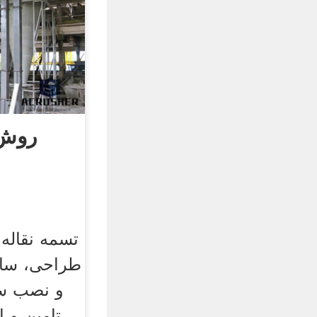
روش
تسمه نقاله 
و نصب سی
تامین و ا