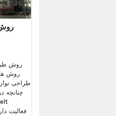
روش
روش طراح
روش های
طراحی نوار 
چنانچه د