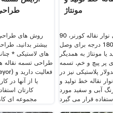
مونتاژ
طراحی
طراحی نوار نقاله کورنر، 90
روش های طراحی ن
درجه و 180 درجه برای وصل
بیشتر بدانید. طراحی
 یا مونتاژ به همدیگر
های لاستیکی * چنانچ
ی پر پیچ و خم. تسمه
طراحی تسمه نقاله ه
دولار پلاستیکی نیز در
(t conveyor
ار نقاله خط تولید و
یا از آنها در کا
 رنگ آبی و سفید مورد
کارتان استفاد
مجموعه ای کام