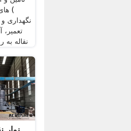
های 
U
تعمیر، آ
نقاله به 
نوار ن