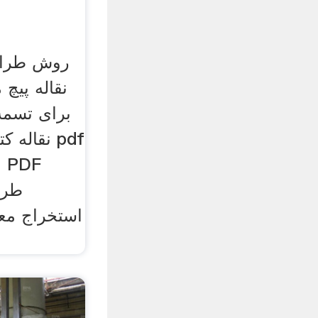
روش طراح
نقاله پیچ
نقاله کت
م
طرا
استخراج مع