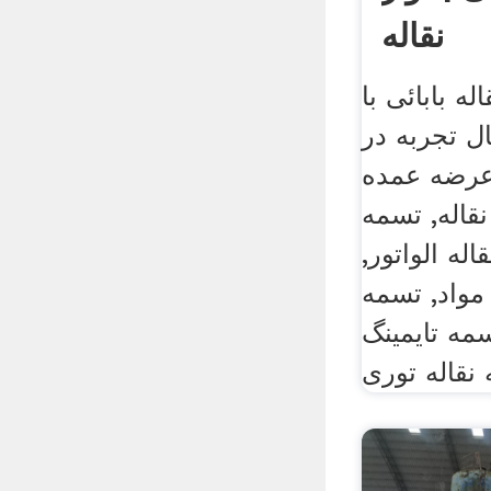
نقاله
ه بابائی با
ز 15 سال تجربه در
عرضه عمده
نقاله, تسمه
اله الواتور,
 مواد, تسمه
مه تایمینگ
نقاله توری