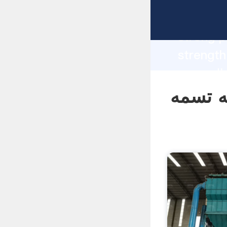
manufacturer Gr
strong p
 روش طراحی
supplier create the value and bring 
to all o