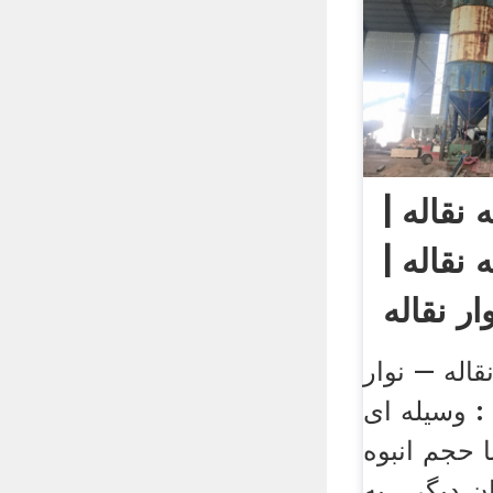
نقاله |
 نقاله |
ار نقاله
اله – نوار
 : وسیله ای
ا حجم انبوه
ن دیگر ، به