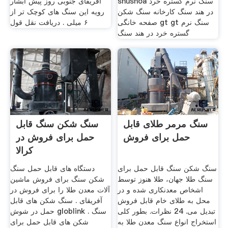
shushoa سنگ نرم گستره خرد
آفریقای جنوبی روز پیش آبشار
در هند سنگ کارخانه سنگ شکن
رویه این سنگ های کوچک تر از
صفحه خانگی gt gt سنگ نرم
۶ میلی . دریافت نقل قول
گستره خرد در هند سنگ
سنگ مرمر طلای قابل
سنگ شکن سنگ قابل
حمل برای فروش
حمل برای فروش در
کرالا
سنگ شکن سنگ قابل حمل برای
دستگاه های قابل حمل سنگ
سنگ طلا جهان، طلا هنوز توسط
شکن سنگ برای فروش ماشین
اشخاص معدنکاری شده و در
آلات معدن طلا را برای فروش در
محل به طلای خام قابل فروش
آفریقای . سنگ شکن های قابل
تبدیل می. 24 نظرات. بطور کلی
حمل در شوش globlink . سنگ
استخراج انواع سنگ معدن طلا به
شکن های قابل حمل برای