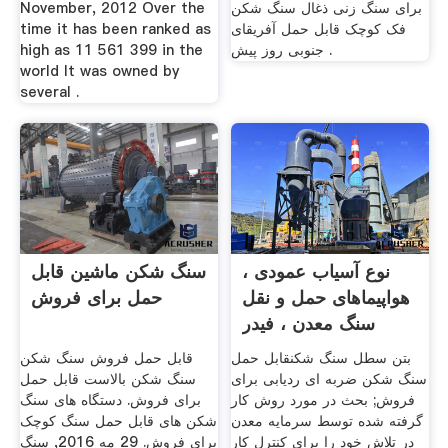
برای سنگ زنی ذغال سنگ شکن
November, 2012 Over the
فک کوچک قابل حمل آفریقای
time it has been ranked as
جنوبی روز پیش .
high as 11 561 399 in the
world It was owned by
several .
نوع آسیاب عمودی ،
سنگ شکن ماشین قابل
هواپیماهای حمل و نقل
حمل برای فروش
سنگ معدن ، فیدر
ارتعاش
بتن سطل سنگ شکن قابل حمل
قابل حمل فروش سنگ شکن
سنگ شکن ضربه ای ردیابی برای
سنگ شکن بالاست قابل حمل
فروش; بحث در مورد روش کار
برای فروش. دستگاه های سنگ
گرفته شده توسط سرمایه معدن
شکن های قابل حمل سنگ کوچک
در تلاش خود را برای کنترل کار
برای فروش. 29 مه 2016, سنگ