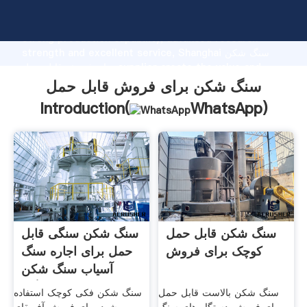
سنگ شکن برای فروش قابل حمل manufacturer Grasping
strong production capability, advanced research
strength and excellent service, Shanghai سنگ شکن
برای فروش قابل حمل supplier create the value and
bring values to all of customers.
سنگ شکن برای فروش قابل حمل
Introduction(
WhatsApp
)
سنگ شکن قابل حمل
سنگ شکن سنگی قابل
کوچک برای فروش
حمل برای اجاره سنگ
آسیاب سنگ شکن
سنگی
سنگ شکن بالاست قابل حمل
سنگ شکن فکی کوچک استفاده