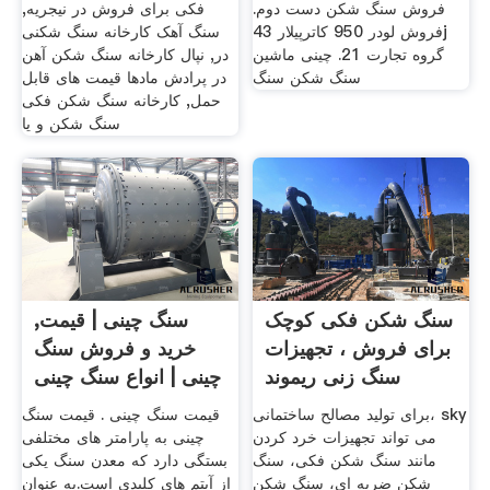
فروش سنگ شکن دست دوم.
فکی برای فروش در نیجریه,
فروش لودر 950 کاترپیلار 43j
سنگ آهک کارخانه سنگ شکنی
گروه تجارت 21. چینی ماشین
در, نپال کارخانه سنگ شکن آهن
سنگ شکن سنگ
در پرادش مادها قیمت های قابل
حمل, کارخانه سنگ شکن فکی
سنگ شکن و یا
سنگ شکن فکی کوچک
سنگ چینی | قیمت,
برای فروش ، تجهیزات
خرید و فروش سنگ
سنگ زنی ریموند
چینی | انواع سنگ چینی
برای تولید مصالح ساختمانی، sky
قیمت سنگ چینی . قیمت سنگ
می تواند تجهیزات خرد کردن
چینی به پارامتر های مختلفی
مانند سنگ شکن فکی، سنگ
بستگی دارد که معدن سنگ یکی
شکن ضربه ای، سنگ شکن
از آیتم های کلیدی است.به عنوان