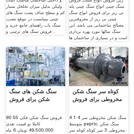
ریز, فروش انواع سنگ, فروش
و داخلی ساختمان مناسب است
سنگ چینی انواع سنگ چینی پله
ولیکن بدلیل میزان تخلخل بسیار
نی ریز برای فروش انواع سنگ
کم و سطح صاف پشت سنگ های
چینی نی ریز از معروفترین
چینی میبایست در موقع نصب,
مصالح ساختمانی می باشد. این
سنگ یاب راهنمای جامع خرید و
سنگ سالها مورد بهره برداری
فروش سنگ های تزئینی و .
است و در بسیاری از ساختمان ها
کوتاه سر سنگ شکن
سنگ شکن های سنگ
مخروطی برای فروش
شکن برای فروش
سنگ شکن مخروطی سر 4 1 4
فروش سنگ شکن فکی 55 80
متوسط pepric. سنگ شکن
کاملا نو قیمت نقدی
مخروطی 3 سر کوتاه کوتاه سر
49،500،000 تومان 6 ماه