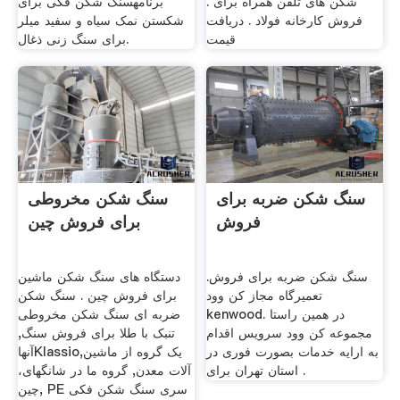
شکن های تلفن همراه برای .
برنامهسنگ شکن فکی برای
فروش کارخانه فولاد . دریافت
شکستن نمک سیاه و سفید میلر
قیمت
برای سنگ زنی ذغال.
سنگ شکن ضربه برای
سنگ شکن مخروطی
فروش
برای فروش چین
سنگ شکن ضربه برای فروش.
دستگاه های سنگ شکن ماشین
تعمیرگاه مجاز کن وود
برای فروش چین . سنگ شکن
kenwood. در همین راستا
ضربه ای سنگ شکن مخروطی
مجموعه کن وود سرویس اقدام
تنبک با طلا برای فروش سنگ,
به ارایه خدمات بصورت فوری در
آنهاKlassio,یک گروه از ماشین
استان تهران برای .
آلات معدن, گروه ما در شانگهای،
چین, PE سری سنگ شکن فکی