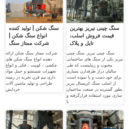
سنگ چینی نیریز بهترین
سنگ شکن | تولید کننده
قیمت فروش اسلب،
انواع سنگ شکن |
تایل و پلاک
شرکت ممتاز سنگ
شکن
سنگ چینی نیریز. سنگ چینی
شرکت ممتاز سنگ شکن ارائه
نیریز یکی از سنگ های ساختمانی
دهنده انواع سنگ شکن های
محبوب و زیباییست که طی
چکشی ، کوبیت ، فکی و انواع
سالیان دراز طرفدارن بسیاری
تجهیزات شستشو و حمل مواد
برای خود دست و پا نموده است.
داری نيم قرن تجربه در زمينه
از اسلب سنگ کریستال نیریز
طراحی و توليد ماشين آلات
بطور گسترده در صنعت ساختمان
خردايش
سازی مورد استفاده قرارگرفته و
با