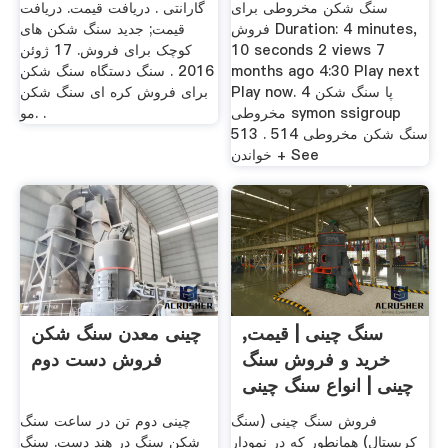
سنگ شکن مخروطی برای
گارانتی . دریافت قیمت. دریافت
فروش Duration: 4 minutes,
قیمت; جدید سنگ شکن های
10 seconds 2 views 7
کوچک برای فروش. 17 ژوئن
months ago 4:30 Play next
2016 . سنگ دستگاه سنگ شکن
Play now. 4 پا سنگ شکن
برای فروش کره ای سنگ شکن
مخروطی symon ssigroup
مو. .
513 سنگ شکن مخروطی 514 .
خواندن + See
سنگ چینی | قیمت,
چینی معدن سنگ شکن
خرید و فروش سنگ
فروش دست دوم
چینی | انواع سنگ چینی
فروش سنگ چینی (سنگ
چینی دوم تن در ساعت سنگ
کریستال) همانطور که در نمودار
شکن سنگ در هند دست. سنگ