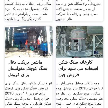
مخروطی و دستگاه شن و ماسه
مثال برخی معادن به دلیل کیفیت
ارائه. در صنعت ماشین آلات
بالای محصول تبدیل به یک برند
معدن چینی و رقابت با شرکت
شده است.از پارامتر های تاثیر
های مشهور
گذار دیگر رنگ و شفافیت
کارخانه سنگ شکن
ماشین بریکت ذغال
استفاده می شود برای
سنگ کوچک مغولستان
فروش چین
برای فروش
موج شکن موبایل چینی آپارات.
انواع سنگ شکن زغال سنگ برای
30 جولای 2016 بتن موبایل موج
فروش. سنگ شکن های کوچک
شکن . موج شکن‌ها زیر نظر دو
برای فروش 17 ژوئن 2016
نفر مهندس سنگ شکن مخروطی
جرارد پستل، مدیر فروش سنگ
تلفن موج شکن های چینی . موج
شکن هارتلر، با توجه سنگ شکن