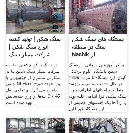
دستگاه های سنگ شکن
سنگ شکن | تولید کننده
سنگ در منطقه
انواع سنگ شکن |
Nashik از
شرکت ممتاز سنگ
شکن
مرکز آموزشی درمانی رازیسنگ
در سنگ شکن چکشی ساخت
شکن دانشگاه علوم پزشکی
شرکت ممتاز سنگ شکن بنا به
گیلان. این دستگاه تا مرداد 1389
سفارش مشتری از چکشهایی با
در حال خدمت به مردم نیازمند
جنس Ni Hard و یا فولاد فورج
منطقه و استانهای اطراف جهت
استفاده می گردد و تمامی بغل
سنگ شکنی فرا اندامی کلیه بوده
بندها از ورق ضدسایش CK 45
و از آنجائیکه قسمتهای عظیمی از
تهیه شده است .
این دستگاه غیر قابل