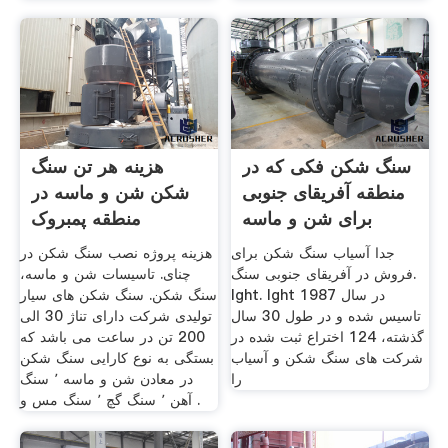
سنگ شکن فکی که در
هزینه هر تن سنگ
منطقه آفریقای جنوبی
شکن شن و ماسه در
برای شن و ماسه
منطقه پمبروک
جدا آسیاب سنگ شکن برای
هزینه پروژه نصب سنگ شکن در
فروش در آفریقای جنوبی سنگ.
چنای. تاسیسات شن و ماسه،
lght. lght در سال 1987
سنگ شکن. سنگ شکن های سیار
تاسیس شده و در طول 30 سال
تولیدی شرکت دارای تناژ 30 الی
گذشته، 124 اختراع ثبت شده در
200 تن در ساعت می باشد که
شركت های سنگ شكن و آسیاب
بستگی به نوع کارایی سنگ شکن
را
در معادن شن و ماسه ٬ سنگ
آهن ٬ سنگ گچ ٬ سنگ مس و .