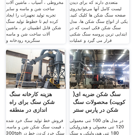
متعددی دارند که برای دیدن
مخروطی ، آسیاب ، ماشین آلات
لیست کامل آنها می‌توانیدروی
ساخت شن و ماسه و سایر
صفحه سنگ شکن ها کلیک کنید.
تجربه تولید تجهیزات را ایجاد
یکی از انواع سنگ شکن ها، مدل
کرده ایم تا خطوط تولید سنگ
سنگ شکن فکی است که در
شکن قابل اطمینان تر ، ماشین
ابتدایی ترین پروسه سنگ شکنی
آلات ساخت شن و ماسه
قرار می گیرد و عملیات
سنگریزه رودخانه و
سنگ شکن ضربه ای(
هزینه کارخانه سنگ
کوبیت) محصولات سنگ
شکن سنگ برای راه
شکن در پارس سنتر
اندازی در منطقه
راستان
در مدل های 100 تنی معمولی
فروش خط تولید سنگ خرد شده
120 تنی معمولی و هیدرولیکی
، قیمت سنگ شکن شن و ماسه.
180 تنی هیدرولیکی و سنگ
300tph سنگ خرد کردن خط در