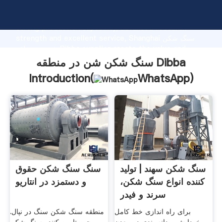
سنگ شکن شن در منطقه Dibba manufacturer Grasping
strong production capability, advanced research
strength and excellent service, Shanghai سنگ شکن
شن در منطقه Dibba supplier create the value and
bring values to all of customers.
سنگ شکن شن در منطقه Dibba
Introduction(
WhatsApp
)
سنگ شکن سهند | تولید
سنگ سنگ شکن حقوق
کننده انواع سنگ شکن،
و دستمزد در انتاریو
سرند و فیدر
برای راه اندازی خط کامل
منطقه سنگ شکن سنگ در نپال.