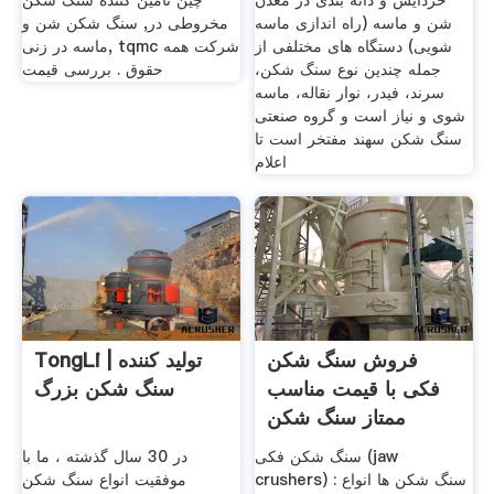
خردایش و دانه بندی در معدن
چین تامین کننده سنگ شکن
شن و ماسه (راه اندازی ماسه
مخروطی در, سنگ شکن شن و
شویی)‌ دستگاه های مختلفی از
ماسه در زنی, tqmc شرکت همه
جمله چندین نوع سنگ شکن،
حقوق . بررسی قیمت
سرند، فیدر، نوار نقاله، ماسه
شوی و نیاز است و گروه صنعتی
سنگ شکن سهند مفتخر است تا
اعلام
فروش سنگ شکن
TongLi | تولید کننده
فکی با قیمت مناسب
سنگ شکن بزرگ
ممتاز سنگ شکن
سنگ شکن فکی (jaw
در 30 سال گذشته ، ما با
crushers) : سنگ شکن ها انواع
موفقیت انواع سنگ شکن