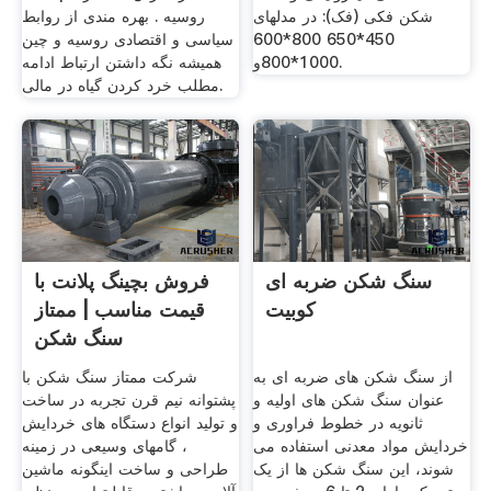
شکن فکی (فک): در مدلهای
روسیه . بهره مندی از روابط
450*650 800*600
سیاسی و اقتصادی روسیه و چین
1000*800و.
همیشه نگه داشتن ارتباط ادامه
مطلب خرد کردن گیاه در مالی.
سنگ شکن ضربه ای
فروش بچینگ پلانت با
کوبیت
قیمت مناسب | ممتاز
سنگ شکن
از سنگ شکن های ضربه ای به
شرکت ممتاز سنگ شکن با
عنوان سنگ شکن های اولیه و
پشتوانه نیم قرن تجربه در ساخت
ثانویه در خطوط فراوری و
و تولید انواع دستگاه های خردایش
خردایش مواد معدنی استفاده می
، گامهای وسيعی در زمينه
شوند، این سنگ شکن ها از یک
طراحی و ساخت اينگونه ماشين