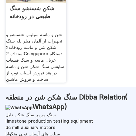
شکن شستشو سنگ
طبیعی در رودخانه
شن و ماسه سیلیس شستشو و
تجهیزات از آلمان میلز پله سنگ
شکن شن و ماسه رودخانه٪
استفاده 2Csingapore دستگاه
غربال ماسه و سنگ قطعات
سایشی سنگ شکن شن و ماسه
در هند فروش آسیاب توپ از
ساخت و فروش ماشين
سنگ شکن شن در منطقه Dibba Relation(
WhatsApp
)
سنگ مرمر سنگ شکن دلیل
limestone production testing equipment
dc mill auxiliary motors
سیلپ های آسیاب توپی منگولیا