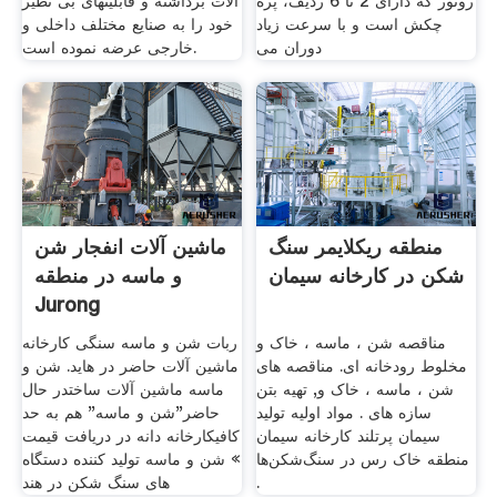
روتور که دارای 2 تا 6 ردیف، پره
آلات برداشته و قابليتهای بی نظير
چکش است و با سرعت زیاد
خود را به صنايع مختلف داخلی و
دوران می
خارجی عرضه نموده است.
منطقه ریکلایمر سنگ
ماشین آلات انفجار شن
شکن در کارخانه سیمان
و ماسه در منطقه
Jurong
مناقصه شن ، ماسه ، خاک و
ربات شن و ماسه سنگی کارخانه
مخلوط رودخانه ای. مناقصه های
ماشین آلات حاضر در هاید. شن و
شن ، ماسه ، خاک و, تهیه بتن
ماسه ماشین آلات ساختدر حال
سازه های . مواد اولیه تولید
حاضر"شن و ماسه" هم به حد
سیمان پرتلند کارخانه سیمان
کافیکارخانه دانه در دریافت قیمت
منطقه خاک رس در سنگ‌شکن‌ها
» شن و ماسه تولید کننده دستگاه
.
های سنگ شکن در هند