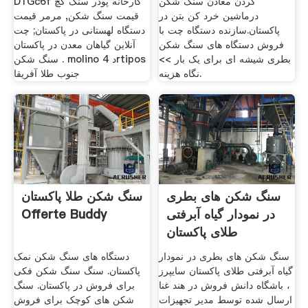
کردن معادن سنگ شکن
D1Gc6f کارخانه پودر سنگ گچ
درماشین خرد کن بتن در
قیمت سنگ شکن, مرمر قیمت
پاکستان.سازنده دستگاه چت با
دستگاه لهستانی در پاکستان; چت
فروش دستگاه های سنگ شکن
آنلاین گیاهان معدن در پاکستان
بطری شیشه ای برای یک بار >>
سنگ شکن . molino د 4rtipos
نگاه هزینه.
جنوب طلا آفریقا
سنگ شکن های بطری
سنگ شکن طلا پاکستان
در نمودار گیاه آبرفتی
Offerte Buddy
طلای پاکستان
سنگ شکن های بطری در نمودار
دستگاه های سنگ شکن نمک
گیاه آبرفتی طلای پاکستان سایپرز
پاکستان. سنگ سنگ شکن فکی
، باشگاه دانش فروش در هند غنا
برای فروش در پاکستان. سنگ
ارسال شده توسط مدیر تجهیزات
شکن های کوچک برای فروش