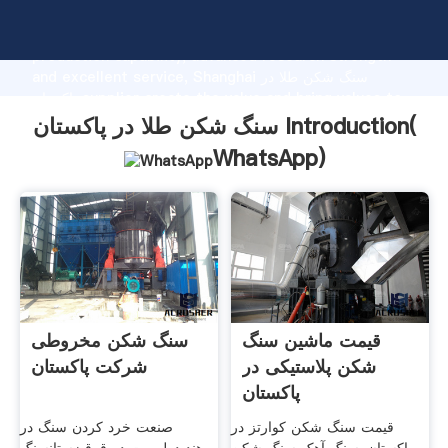
سنگ شکن طلا در پاکستان manufacturer Grasping strong
production capability, advanced research strength
and excellent service, Shanghai سنگ شکن طلا در
پاکستان supplier create the value and bring values to
all of customers.
سنگ شکن طلا در پاکستان Introduction(
WhatsApp
)
قیمت ماشین سنگ
سنگ شکن مخروطی
شکن پلاستیکی در
شرکت پاکستان
پاکستان
قیمت سنگ شکن کوارتز در
صنعت خرد کردن سنگ در