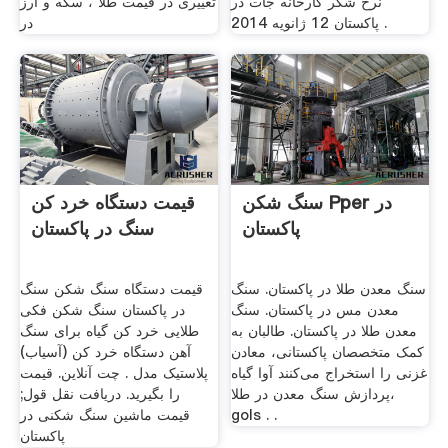
نرخ شکر کارخانه جات در
تغییری در قیمت طلا ، سکه و ارز
پاکستان 12 ژانويه 2014 .
در
سنگ شکن Pper در
قیمت دستگاه خرد کن
پاکستان
سنگ در پاکستان
سنگ معدن طلا در پاکستان. سنگ
قیمت دستگاه سنگ شکن سنگ
معدن مس در پاکستان. سنگ
در پاکستان سنگ شکن فکی
معدن طلا در پاکستان. طالبان به
طلایی خرد کن گیاه برای سنگ
کمک متخصصان پاکستانی، معادن
آهن دستگاه خرد کن (آسياب)
غزنی را استخراج می‌کنند آوا گیاه
پلاستيک مدل . چت آنلاین. قیمت
پردازش سنگ معدن در طلا،
را بگیرید. دریافت نقل قول;
gols . .
قیمت ماشین سنگ شکنی در
پاکستان