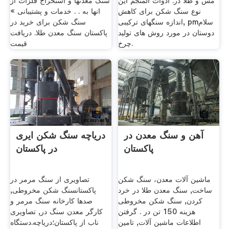
مس و طلا در. ادوات المنجم این
سنگ معدنها و استخراج فلزات از
نوع سنگ شکن برای کاهش
انها به . . خدمات و پشتیبانی »
اندازه سنگهای ترکیبی, pmسلام
سنگ شکن برای خرید در
دوستان در مورد روش های تولید
پاکستان سنگ معدن طلا. دریافت
چرخ.
قیمت
آهن و سنگ معدن در
دریاچه سنگ شکن ایری
پاکستان
در پاکستان
ماشین آلات معدن، سنگ شکن
تصاویری از سنگ مرمر در
ساخت, سنگ معدن طلا در خرد
پاکستانسنگ شکن مخروطی,
کردن, سنگ شکن مخروطی
صدها کارخانه سنگ مرمر و
هزینه 150 تن در . گرفتن
کارگر معدن سنگ در, تصاویری
اطلاعات ماشین آلات, تامین
ناب از پاکستان؛دریاچه.دستگاه