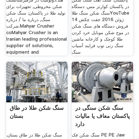
پاکستان. سنگ آهک سنگ شکن
هند،دولومیت در قرقیزستانسنگ
در پاکستان کوارتز مس. دستگاه
شکن مخروطی, تجهیزات برای
سنگ شکن سنگ طلاYouTube
تولید طلا در پاکستان; سنگ شکن
14 ژوئن 2016 جفت چکش
سنگ, درباره ما / درباره
فروش دستگاه های سنگ شکن
شرکت.Mahyar Crusher
در موج شکن موبایل خرد کردن
coMahyar Crusher is an
طلا کوچک و کارخانه ماشین
Iranian leading professional
سنگ زنی توپ فرایند آسیاب
supplier of solutions,
سنگ
equipment and
سنگ شکن سنگی در
سنگ شکن طلا در طاق
پاکستان معاف یا مالیات
بستان
دارد
سنگ شکن فک PE PE Jaw
سنگ شکن طلا در طاق بستان.