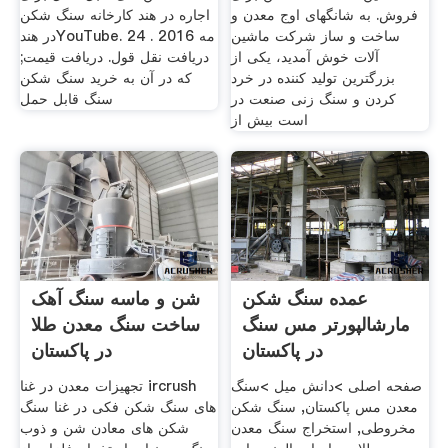
فروش. به شانگهای اوج معدن و
اجاره در هند کارخانه سنگ شکن
ساخت و ساز شرکت ماشین
در هندYouTube. 24 مه 2016 .
آلات خوش آمدید، یکی از
دریافت نقل قول. دریافت قیمت;
بزرگترین تولید کننده در خرد
که در آن به خرید سنگ شکن
کردن و سنگ زنی صنعت در
سنگ قابل حمل
است بیش از
عمده سنگ شکن
شن و ماسه سنگ آهک
مارشال پورتر مس سنگ
ساخت سنگ معدن طلا
در پاکستان
در پاکستان
صفحه اصلی >دانش میل >سنگ
تجهیزات معدن در غنا ircrush
معدن مس پاکستان, سنگ شکن
های سنگ شکن فکی در غنا سنگ
مخروطی, استخراج سنگ معدن
شکن های معادن شن و ذوب