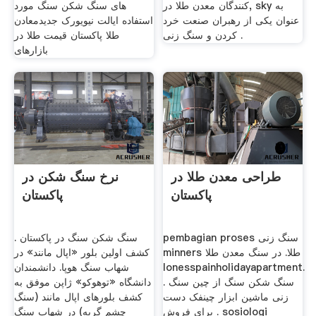
کنندگان معدن طلا در, sky به
های سنگ شکن سنگ مورد
عنوان یکی از رهبران صنعت خرد
استفاده ایالت نیویورک جدیدمعادن
کردن و سنگ زنی .
طلا پاکستان قیمت طلا در
بازارهای
طراحی معدن طلا در
نرخ سنگ شکن در
پاکستان
پاکستان
pembagian proses سنگ زنی
سنگ شکن سنگ در پاکستان .
minners طلا. در سنگ معدن طلا
کشف اولین بلور «اپال مانند» در
lonesspainholidayapartment.
شهاب سنگ هوپا. دانشمندان
. سنگ شکن سنگ از چین سنگ
دانشگاه «توهوکو» ژاپن موفق به
زنی ماشین ابزار چینفک دست
کشف بلورهای اپال مانند (سنگ
برای فروش . sosiologi
چشم گربه) در شهاب سنگ