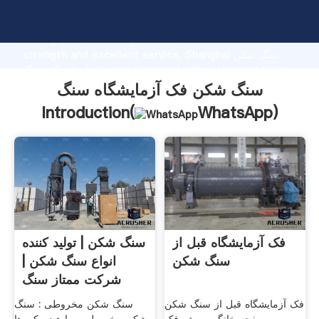
سنگ شکن فک آزمایشگاه سنگ manufacturer Grasping
strong production capability, advanced research
strength and excellent service, Shanghai سنگ شکن
فک آزمایشگاه سنگ supplier create the value and bring
values to all of customers.
سنگ شکن فک آزمایشگاه سنگ
Introduction(
WhatsApp
)
فک آزمایشگاه قبل از
سنگ شکن | تولید کننده
سنگ شکن
انواع سنگ شکن |
شرکت ممتاز سنگ
شکن
فک آزمایشگاه قبل از سنگ شکن
سنگ شکن مخروطی : سنگ