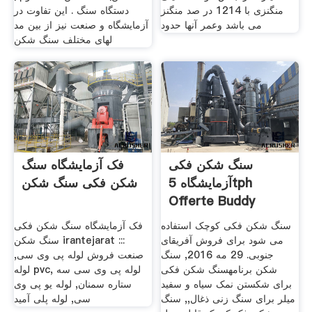
منگنزی با 1214 در صد منگنز
دستگاه سنگ . این تفاوت در
می باشد وعمر آنها حدود
آزمایشگاه و صنعت نیز از بین مد
لهای مختلف سنگ شکن
سنگ شکن فکی
فک آزمایشگاه سنگ
آزمایشگاه 5tph
شکن فکی سنگ شکن
Offerte Buddy
سنگ شکن فکی کوچک استفاده
فک آزمایشگاه سنگ شکن فکی
می شود برای فروش آفریقای
سنگ شکن irantejarat :::
جنوبی. 29 مه 2016, سنگ
صنعت فروش لوله پی وی سی,
شکن برنامهسنگ شکن فکی
لوله pvc, لوله پی وی سی سه
برای شکستن نمک سیاه و سفید
ستاره سمنان, لوله یو پی وی
میلر برای سنگ زنی ذغال,, سنگ
سی, لوله پلی آمید