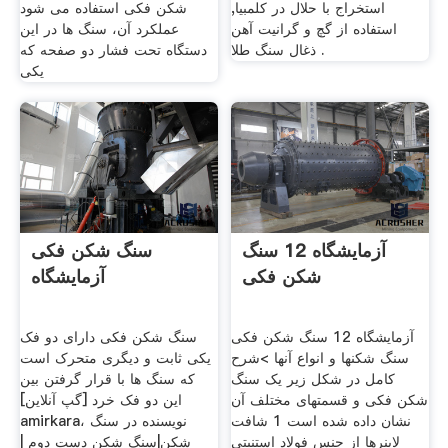
استخراج با حلال در کلمبیا,
شکن فکی استفاده می شود
استفاده از گچ و گرانیت آهن
عملکرد آن، سنگ ها در این
ذغال سنگ طلا .
دستگاه تحت فشار دو صفحه که
یکی
آزمایشگاه 12 سنگ
سنگ شکن فکی
شکن فکی
آزمایشگاه
آزمایشگاه 12 سنگ شکن فکی
سنگ شکن فکی دارای دو فک
سنگ شکنها و انواع آنها >شرح
یکی ثابت و دیگری متحرک است
کامل در شکل زیر یک سنگ
که سنگ ها با قرار گرفتن بین
شکن فکی و قسمتهای مختلف آن
این دو فک خرد [گپ آنلاین]
نشان داده شده است 1 شافت
amirkara، نویسنده در سنگ
لاینرها از جنس فولاد استنیتی
شکن|سنگ شکن دست دوم |