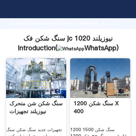
سنگ شکن فک jc 1020 نیوزیلند manufacturer Grasping
strong production capability, advanced research
strength and excellent service, Shanghai سنگ شکن
فک jc 1020 نیوزیلند supplier create the value and bring
values to all of customers.
سنگ شکن فک jc 1020 نیوزیلند
Introduction(
WhatsApp
)
سنگ شکن 1200 X
سنگ شکن شن متحرک
400
نیوزیلند تجهیزات
1200 1500 سنگ شکن
تجهیزات جدید سنگ شکن سنگ