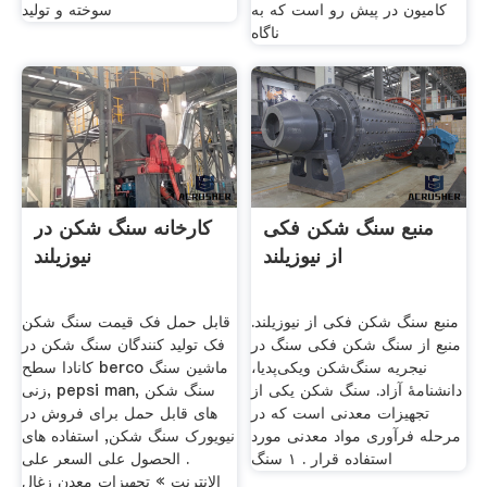
کامیون در پیش رو است که به
سوخته و تولید
ناگاه
منبع سنگ شکن فکی
کارخانه سنگ شکن در
از نیوزیلند
نیوزیلند
منبع سنگ شکن فکی از نیوزیلند.
قابل حمل فک قیمت سنگ شکن
منبع از سنگ شکن فکی سنگ در
فک تولید کنندگان سنگ شکن در
نیجریه سنگ‌شکن ویکی‌پدیا،
کانادا سطح berco ماشین سنگ
دانشنامهٔ آزاد. سنگ شکن یکی از
زنی, pepsi man, سنگ شکن
تجهیزات معدنی است که در
های قابل حمل برای فروش در
مرحله فرآوری مواد معدنی مورد
نیویورک سنگ شکن, استفاده های
استفاده قرار . ۱ سنگ
. الحصول على السعر على
الانترنت » تجهیزات معدن زغال