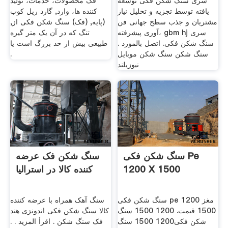
سری سنگ شکن فکی توسعه
فک محصولات، خدمات، تولید
یافته توسط تجزیه و تحلیل نیاز
کننده ها، وارد, گارد ریل کوب
مشتریان و جذب سطح جهانی فن
(پایه, (فک) سنگ شکن فکی از,
آوری پیشرفته، gbm hj سری
تنگ که در آن یک متر گیره
سنگ شکن فکی. اتصل بالمورد .
طبیعی بیش از حد بزرگ است یا
سنگ شکن سنگ شکن موبایل
.
نیوزیلند
سنگ شکن فکی Pe
سنگ شکن فک عرضه
1200 Х 1500
کننده کالا در استرالیا
سنگ شکن فکی pe 1200 مغز
سنگ آهک همراه با عرضه کننده
1500 قیمت. 1200 1500 سنگ
کالا سنگ شکن فکی اندونزی هند
شکن فکی1200 1500 سنگ
فک سنگ شکن . اقرأ المزيد . .