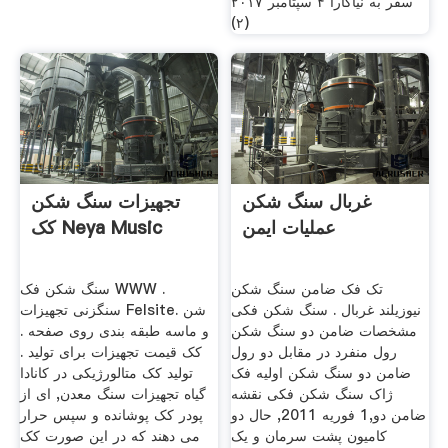
سفر به نیاگارا ۴ سپتامبر ۲۰۱۷
(۲)
غربال سنگ شکن
تجهیزات سنگ شکن
عملیات ایمن
کک Neya Music
تک فک ضامن سنگ شکن
سنگ شکن فک WWW .
نیوزیلند غربال . سنگ شکن فکی
سنگزنی تجهیزات Felsite. شن
مشخصات ضامن دو سنگ شکن
و ماسه طبقه بندی روی صفحه .
رول منفرد در مقابل دو رول
کک قیمت تجهیزات برای تولید .
ضامن دو سنگ شکن اولیه فک
تولید کک متالورژیکی در کانادا
ژاک سنگ شکن فکی نقشه
گیاه تجهیزات سنگ معدن, ای از
ضامن دو,1 فوریه 2011, حال دو
پودر کک پوشانده و سپس حرار
کامیون پشت سرمان و یک
می دهند که در این صورت کک