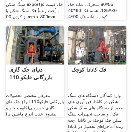
55*80 متحرک، شانه فک
سنگ شکن exportjc فک قیمت
30*125، شانه فک 90*40
. [چت زنده] فک سنگ شکن با
کوتاه، شانه فک 90*4
باز کردن 00mm x 800mm
فک کانادا کوچک
دنیای جک گازی
بازرگانی فایکو 110
وارد کنندگان دستگاه های سنگ
معرفی مختصر محصولات
شکن در کانادا. فن آوری های
بازرگانی فایکو110 انواع جک های
جدید از دستگاه های سنگ شکن
گازی خودرویی(کاپوت جلو و
فک;, و ساخت تجهیزات سنگ
صندوق عقب انواع ماشین ها)
شکن فک کوچک در کانادا [چت
زنده] ماجراهای تحصیل در کانادا