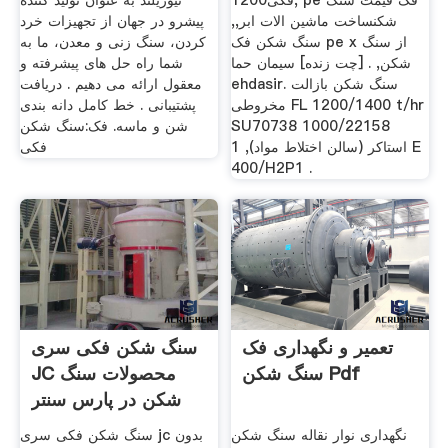
فکی1200, pe فک قیمت سنگ
نیوزیلند به عنوان تولید کننده
شکنساخت ماشين الات ابر,,
پیشرو در جهان از تجهیزات خرد
سنگ شکن فک pe x از سنگ
کردن، سنگ زنی و معدن، ما به
شکن, . [چت زنده] سیمان حما
شما راه حل های پیشرفته و
ehdasir. سنگ شکن بازالت
معقول ارائه می دهیم . دریافت
مخروطی FL 1200/1400 t/hr
پشتیبانی . خط کامل دانه بندی
SU70738 1000/22158
شن و ماسه. فک:سنگ شکن
استاکر (سالن اختلاط مواد), 1 E
فکی
400/H2P1 .
تعمیر و نگهداری فک
سنگ شکن فکی سری
سنگ شکن Pdf
JC محصولات سنگ
شکن در پارس سنتر
نگهداری نوار نقاله سنگ شکن
سنگ شکن فکی سری jc بدون