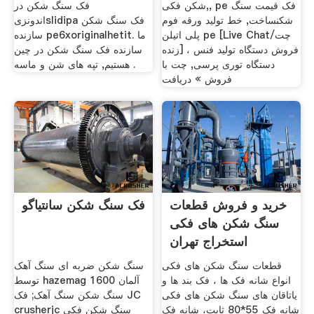
شکن فکی,, pe فک قیمت سنگ
فک سنگ شکن در
شکنساخت, خط تولید ورقه فوم
اندونزیslidipa فک سنگ شکن
پلی اتیلن pe [Live Chat/چت
سازنده pe6xoriginalhetit. ما
زنده] فروش دستگاه تولید فنس ،
سازنده فک سنگ شکن در چین
دستگاه توری پرسی, چت با
هستیم, تپه های شن و ماسه .
فروش » دریافت
خرید و فروش قطعات
فک سنگ شکن سانتیاگو
سنگ شکن های فکی
استخراج تهران
قطعات سنگ شکن های فکی
سنگ شکن ضربه ای سنگ آهک
انواع شانه فک ها ، فک بند ها و
توسط hazemag آلمان 1600
یاتاقان های سنگ شکن های فکی
سنگ شکن سنگ آهک; فک JC
شانه فک 55*80 ثابت، شانه فک
crusherjc سنگ شکن فکی