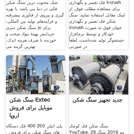
فک تعمیر و نگهداری ircrush .
شک محبوب ترین سنگ شکن
برای مشاهده مطلب فوق، از
فکی در دنیا می باشد. با بهره
لینک مقابل استفاده نمایید: سنگ
گیری و پیروی از فناوری پیشرفته
شکن فک تعمیر و نگهداری
و فرآیندهای تولید بین المللی،
ircrush عنوان فوق به صورت
سنگ شکن سری jc برای
خودکار و توسط نرم‌افزار
خردایش بهینۀ مواد سخت و
جستجوگر تولید شده‌است، لطفاً
خورنده با صرف هزینه اندک،
در صورتی
بهترین گزینه می
جدید تجهیز سنگ شکن
سنگ شکن Extec
موبایل برای فروش
اروپا
سنگ شکن فک کوچک
پلی اتیلن 250 400 فک دستگاه
YouTube. 29 مه 2016 سنگ
های سنگ شکن برای فروش. .