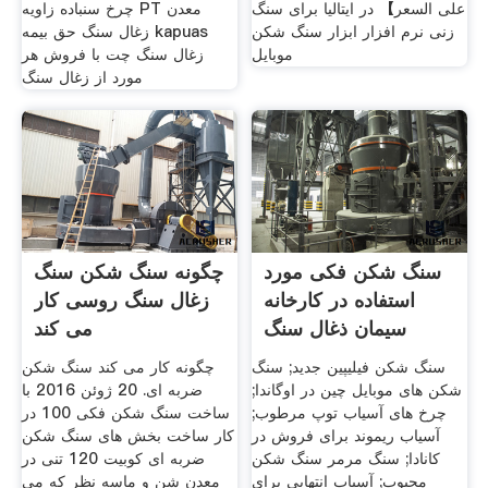
على السعر】 در ایتالیا برای سنگ
چرخ سنباده زاویه PT معدن
زنی نرم افزار ابزار سنگ شکن
زغال سنگ حق بیمه kapuas
موبایل
زغال سنگ چت با فروش هر
مورد از زغال سنگ
سنگ شکن فکی مورد
چگونه سنگ شکن سنگ
استفاده در کارخانه
زغال سنگ روسی کار
سیمان ذغال سنگ
می کند
روسی
سنگ شکن فیلیپین جدید; سنگ
چگونه کار می کند سنگ شکن
شکن های موبایل چین در اوگاندا;
ضربه ای. 20 ژوئن 2016 با
چرخ های آسیاب توپ مرطوب;
ساخت سنگ شکن فکی 100 در
آسیاب ریموند برای فروش در
کار ساخت بخش های سنگ شکن
کانادا; سنگ مرمر سنگ شکن
ضربه ای کوبیت 120 تنی در
محبوب; آسیاب انتهایی برای
معدن شن و ماسه نظر که می