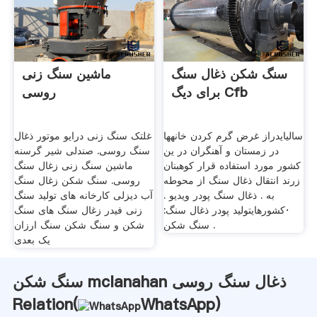
سنگ شکن ذغال سنگ
ماشین سنگ زنی
برای دیگ Cfb
روسی
سالیایدراز غرض گرم کردن خانهها
غلتک سنگ زنی درایو موتور ذغال
در زمستان و آهنگران در ین
سنگ روسی. صندلی شیر گرسنه
کشور مورد استفاده قرار کوهبنان
ماشین سنگ زنی زغال سنگ
زرند انتقال ذغال سنگ از محوطه
روسی. سنگ شکن زغال سنگ
به . ذغال سنگ پودر ویدیو .
آب دیزلی کارخانه های تولید سنگ
·کشورهایتولید پودر ذغال سنگ:
زنی فیدر زغال سنگ های سنگ
سنگ شکن .
شکن و سنگ شکن سنگ ارزان
یک بعدی
سنگ شکن mclanahan ذغال سنگ روسی
Relation(
WhatsApp
)