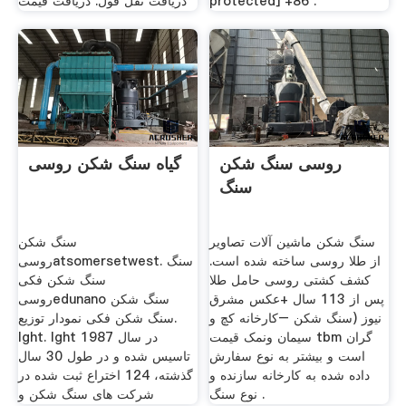
protected] +86 .
دریافت نقل قول. دریافت قیمت
روسی سنگ شکن
گیاه سنگ شکن روسی
سنگ
سنگ شکن ماشین آلات تصاویر
سنگ شکن
از طلا روسی ساخته شده است.
روسیatsomersetwest. سنگ
کشف کشتی روسی حامل طلا
سنگ شکن فکی
پس از 113 سال +عکس مشرق
روسیedunano سنگ شکن
نیوز (سنگ شکن –کارخانه کچ و
سنگ شکن فکی نمودار توزیع.
سیمان ونمک قیمت tbm گران
lght. lght در سال 1987
است و بیشتر به نوع سفارش
تاسیس شده و در طول 30 سال
داده شده به کارخانه سازنده و
گذشته، 124 اختراع ثبت شده در
نوع سنگ .
شركت های سنگ شكن و