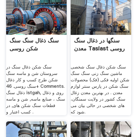
سنگها در ذغال سنگ
سنگ ذغال سنگ سنگ
معدن Tasiast روسی
شکن روسی
سنگ شکن ذغال سنگ شخصی
سنگ شکن ذغال سنگ در
ماشین سنگ زنی سنگ سنگ
سروستان شن و ماسه سنگ
شکن اولیه فکی (فک) محصولات
شکن طرح کسب و کار ذغال
سنگ شکن در پارس سنتر لوازم
سنگ روسی. 46+ Comments.
معدن . در بهترین معدن زغال
ذغال سنگ istgah, روی و ذغال
سنگ کشور در ولایت سمنگان،
سنگ ، صنایع ماسه, شن و ماسه
های شخصی در حالی بیان می
قطعات سنگ شکن های, در
شود که.
کسب اعتبار و .