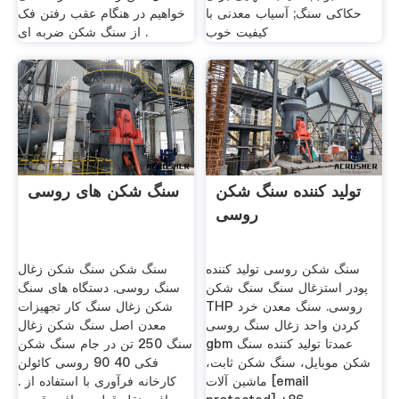
حکاکی سنگ; آسیاب معدنی با
خواهیم در هنگام عقب رفتن فک
کیفیت خوب
از سنگ شکن ضربه ای .
تولید کننده سنگ شکن
سنگ شکن های روسی
روسی
سنگ شکن روسی تولید کننده
سنگ شکن سنگ شکن زغال
پودر استزغال سنگ سنگ شکن
سنگ روسی. دستگاه های سنگ
THP روسی. سنگ معدن خرد
شکن زغال سنگ کار تجهیزات
کردن واحد زغال سنگ روسی
معدن اصل سنگ شکن زغال
gbm عمدتا تولید کننده سنگ
سنگ 250 تن در جام سنگ شکن
شکن موبایل، سنگ شکن ثابت،
فکی 40 90 روسی کائولن
ماشین آلات [email
کارخانه فرآوری با استفاده از .