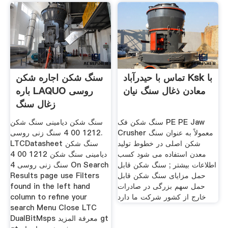
تماس با حیدرآباد Ksk با
سنگ شکن اجاره شکن
معادن ذغال سنگ نیان
باره LAQUO روسی
زغال سنگ
سنگ شکن فک PE PE Jaw
سنگ شکن دیامینی سنگ شکن
Crusher معمولاً به عنوان سنگ
1212 00 4 سنگ زنی روسی.
شکن اصلی در خطوط تولید
LTCDatasheet سنگ شکن
معدن استفاده می شود کسب
دیامینی سنگ شکن 1212 00 4
اطلاعات بیشتر ; سنگ شکن قابل
سنگ زنی روسی 4 On Search
حمل مزایای سنگ شکن قابل
Results page use Filters
حمل سهم بزرگی در صادرات
found in the left hand
خارج از کشور شرکت ما دارد
column to refine your
search Menu Close LTC
DualBitMsps معرفة المزيد gt