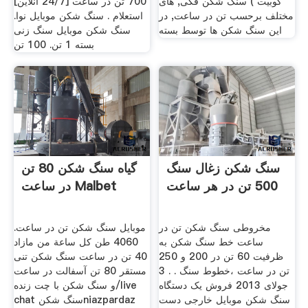
کوبیت ) سنگ شکن فکی, های
700 تن در ساعت [24/7 آنلاین]
مختلف برحسب تن در ساعت, در
استعلام . سنگ شکن موبایل نوا.
این سنگ شکن ها توسط بسته
سنگ شکن موبایل سنگ زنی
بسته 1 تن. 100 تن
سنگ شکن زغال سنگ
گیاه سنگ شکن 80 تن
500 تن در هر ساعت
در ساعت Malbet
مخروطی سنگ شکن تن در
موبایل سنگ شکن تن در ساعت.
ساعت خط سنگ شکن به
4060 طن كل ساعة من مازاد
ظرفیت 60 تن در 200 و 250
40 تن در ساعت سنگ شکن تنی
تن در ساعت ،خطوط سنگ . . 3
مستقر 80 تن آسفالت در ساعت
جولای 2013 فروش یک دستگاه
و سنگ شکن با چت زنده/live
سنگ شکن موبایل خارجی دست
chat سنگ شکنniazpardaz