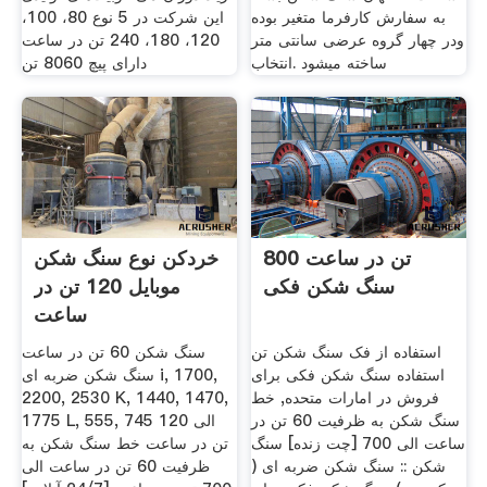
به سفارش کارفرما متغیر بوده
این شرکت در 5 نوع 80، 100،
ودر چهار گروه عرضی سانتی متر
120، 180، 240 تن در ساعت
ساخته میشود .انتخاب
دارای پیچ 8060 تن
800 تن در ساعت
خردکن نوع سنگ شکن
سنگ شکن فکی
موبایل 120 تن در
ساعت
استفاده از فک سنگ شکن تن
سنگ شکن 60 تن در ساعت
استفاده سنگ شکن فکی برای
سنگ شکن ضربه ای i, 1700,
فروش در امارات متحده, خط
2200, 2530 K, 1440, 1470,
سنگ شكن به ظرفیت 60 تن در
1775 L, 555, 745 الی 120
ساعت الی 700 [چت زنده] سنگ
تن در ساعت خط سنگ شكن به
شکن :: سنگ شکن ضربه ای (
ظرفیت 60 تن در ساعت الی