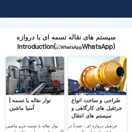
سیستم های نقاله تسمه ای با دروازه manufacturer Grasping
strong production capability, advanced research
strength and excellent service, Shanghai سیستم های
نقاله تسمه ای با دروازه supplier create the value and
bring values to all of customers.
سیستم های نقاله تسمه ای با دروازه
Introduction(
WhatsApp
)
طراحی و ساخت انواع
نوار نقاله یا تسمه |
جرثقیل های کارگاهی و
آسیا ماشین
سیستم های انتقال
جرثقیل دروازه ای : عمدتاً در
نوار نقاله یا تسمه جزو ماشین