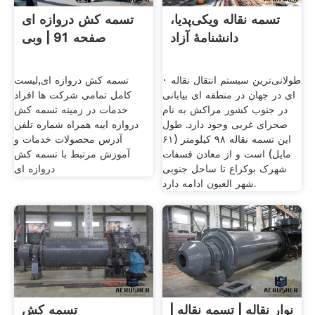
تسمه نقاله ویکی‌پدیا،
تسمه کش دروازه ای
دانشنامهٔ آزاد
صفحه 91 | وبی
· طولانی‌ترین سیستم انتقال نقاله
تسمه کش دروازه ای,لیست
ای در جهان در منطقه ای بیابانی
کامل تمامی شرکت ها افراد
در جنوب کشور مراکش به نام
خدمات در زمینه تسمه کش
صحرای غربی وجود دارد. طول
دروازه ایبه همراه شماره تلفن
این تسمه نقاله ۹۸ کیلومتر (۶۱
آدرس محصولات خدمات و
مایل) است و از معادن فسفات
آموزش مرتبط با تسمه کش
شهرک بوکراع تا ساحل جنوبی
دروازه ای
شهر العیون ادامه دارد.
نوار نقاله | تسمه نقاله |
تسمه کش