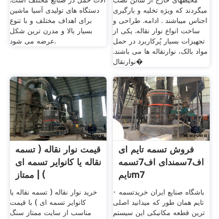
محیطهای خارج از سالن نصب
آلات حمل در صنایع مختلف است.
میگردند که ویژه تخلیه و بارگیری
دستگاه های تولیدی آسیا ماشین
اجناس میباشند . ادامه. طراحی و
برای اهداف مختلف و با تنوع
ساخت انواع نوار نقاله. یکی از
بسیار بالا و مدرن ترین شکل
تجهیزات بسیار پُرکاربرد در حمل
عرضه می شود.
مواد بالک، نوارنقاله ها می باشند.
نوارنقال�
فروش تسمه تایم ای
قیمت نوار نقاله ( تسمه
اف7سمندای اف7تسمه
نقاله یا کانوایر تسمه ای
تایمm7
) | ممتاز
· باشگاه صنایع ایران خریدتسمه
خرید نوار نقاله ( تسمه نقاله یا
تایم همان طور که میدانید اصلی
کانوایر تسمه ای ) با قیمت
ترین قطعه مکانیکی این سیستم
مناسب از سایت ممتاز سنگ