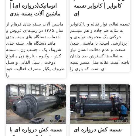
کانوایر | کانوایر تسمه
اتوماتیک(دروازه ای) |
ای
ماشین آلات بسته بندی
فرهام
تسمه نقاله، نوار نقاله و یا کانوایر
ماشین آلات بسته بندی فرهام از
به مثابه هم جاده و هم سیستم
سال ۱۳۸۵ در زمینه ی فروش و
حرکتی یک مجموعه تولیدی و
خدمات دستگاه های بسته بندی
پردازشی است. با ماشینی شدن
مانند دستگاه های بسته بندی
صنعت و عدم دخالت انسان نیاز
شرینک پک ، چسب زن ، تسمه
به نقاله ها گسترش صد چندان
کش ، وکیوم ، تاریخ زن ، انواع
یافته است. نقاله مثل مسیر بسته
دوخت ، سیل القایی و سیل
ای است که باری را
ظروف یکبار مصرف فعالیت خود
را
تسمه کش دروازه ای
تسمه کش دروازه ای یا