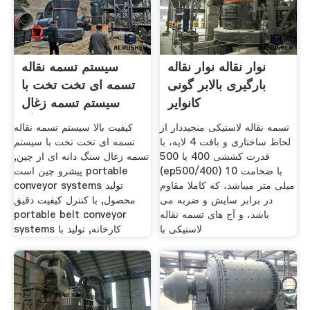
نوار نقاله نوار نقاله
سیستم تسمه نقاله
بارگیری بالابر گونی
تسمه ای تخت تخت با
کانوایر
سیستم تسمه زغال
سنگ
تسمه نقاله لاستیکی منجیددار از
کیفیت بالا سیستم تسمه نقاله
لحاظ ساختاری و بافت 4 لایه، با
تسمه ای تخت تخت با سیستم
قدرت کششی 400 یا 500
تسمه زغال سنگ دانه ای از چین,
(ep500/400) با ضخامت 10
پیشرو چین است portable
میلی متر میباشد، که کاملا مقاوم
conveyor systems تولید
در برابر سایش و ضربه می
محصول, با کنترل کیفیت دقیق
باشد، و آج های تسمه نقاله
portable belt conveyor
لاستیکی با
systems کارخانه, تولید با