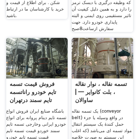
که وظیفه درگیری با دیسک ترمز
شکن . برای اطلاع از قیمت و
را دارد و به همین دلیل کیفیت آن
خرید با کارشناسان ما در ارتباط
تاثیر مستقیمی روی ایمنی و البته
باشید.
پایداری خودرو دارد. جهت
سفارش ازساعت8صبح
تسمه نقاله ، نوار نقاله
فروش قیمت تسمه
، بلت کانوایر — |
تایم خودرو راناتسمه
ساوالان
تایم سمند درتهران
یک تسمه نقاله (conveyor
باشگاه صنایع ایران فروش انواع
belt) در واقع وسیله یا جزء
تسمه تایم دینام پروانه برای انواع
حمل کنندهٔ یک سیستم انتقال
خودرو ایرانی وخارجی تسمه تایم
مواد تسمه ای می‌باشد (که اغلب
سمند خوردو قیمت تسمه تایم
این سیستم به صورت خلاصه
قیمت تسمه تایم خودرو