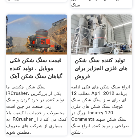
سنگ
تولید کننده سنگ شکن
قیمت سنگ شکن فکی
های فلزی الجزایر برای
موبایل ، تولید کننده
فروش
گیاهان سنگ شکن آهک
انواع سنگ شکن های فکی ادامه
سنگ شکن چکشی ما
مطلب 12 April 2012 برنامه
IRCrusher، یکی از بزرگترین
ای برای ساز سنگ شکن سنگ
تولید کننده در خرد کردن و سنگ
کوچک سنگ شکن های فلزی
زنی صنعت در چین است
بزرگ در indutry 170
محصولات و خدمات با کیفیت بالا
Comments سنگ شکن سهند
به IRCrusher کمک می کند تا از
طراحی و تولید کننده انواع سنگ
بسیاری از شرکت های معروف
شکن .
مطمئن شوید.