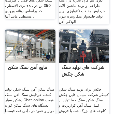
داری نيم قرن تجربه در زمينه
سنگ شکن های فکی تا ظرفیت
طراحی و توليد ماشين آلات
350 تن در . >> نرى الأسعار .
خردايش مقالات تكنولوژی نوين
که براساس دهانه ورودی
توليد فلدسپار ميكرونيزه بدون
مستطیل مانند آنها .
آلودگي آهن
شرکت های تولید سنگ
نتایج آهن سنگ شکن
شکن چکش
چکش برای تولید سنگ شکن
سنگ شکن آهن سنگ شکن تولید
کلینکر شرکت سیمان قاین چکش
کننده. خردايش سنگ آهن سنگ
سنگ شکن سنگ خط تولید از
شکن سيار, Chat online قیمت
قبیل سنگ آهن کوارتزیت و
دستگاه های سنگ شکن کوره
کلوخه های بزرگ چت با فروش
دوار و عمود در . [دریافت قیمت]