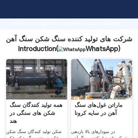
شرکت های تولید کننده سنگ شکن سنگ آهن manufacturer
Grasping strong production capability, advanced
research strength and excellent service, Shanghai
شرکت های تولید کننده سنگ شکن سنگ آهن supplier create
the value and bring values to all of customers.
شرکت های تولید کننده سنگ شکن سنگ آهن
Introduction(
WhatsApp
)
ماراتن غول‌های سنگ
همه تولید کنندگان سنگ
آهن در سایه کرونا
شکن های سنگی در
هند
در نمودار‌های بالا بازدهی
شکن تولید کنندگان سنگ شکن