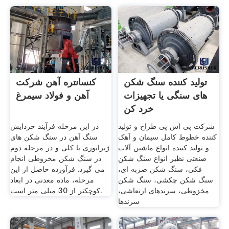
تولید کننده سنگ شکن
کنسانتره آهن شرکت
های سنگی یا تجهیزات
آهن و فولاد سیمرغ
خرد کن
شرکت پی اس پی طراح و تولید
در این مرحله فرآیند خردایش
کننده خطوط کامل سیمان و آهک
سنگ آهن در سنگ شکن های
و تولید کننده انواع ماشین آلات
ژیراتوری یا کلی و در مرحله دوم
صنعتی نظیر انواع سنگ شکن
در سنگ شکن مخروطی انجام
فکی، سنگ شکن ضزبه ای،
می گیرد. فرآورده حاصل از این
سنگ شکن چکشی، سنگ شکن
مرحله، ماده معدنی در ابعاد
مخزوطی، سرندهای ارتعاشی،
کوچکتر از 30 میلی متر است.
سرندها