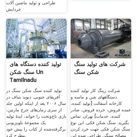
طراحی و توليد ماشين آلات
خردايش
شرکت های تولید سنگ
تولید کننده دستگاه های
شکن سنگ
سنگ شکن Un
Tamilnadu
شرکت رینگ کار تولید کننده
تولید کننده سنگ شکن سنگ در
دستگاههای شن و ماسه و
آفریقای جنوبی. دیوید بنیاف در
کارخانه آسفالت [تولید کننده،
سال ۲۰۰۶ بعد از اینکه اولین جلد
عمده فروش، خرده فروش، صادر
از سری رمان‌های جرج مارتین،
کننده، خدمات] تهران. تماس
بازی تاج‌وتخت را خواند، ایدهٔ تولید
بگیرید. سنگ شکن فکی. این نوع
یک مجموعهٔ تلویزیونی
سنگ شکن فکی جهت خرد کردن
برگرفته‌شده از کتاب را پیش خود
مصالح سنگی طراحی شده این
مطرح کرد.