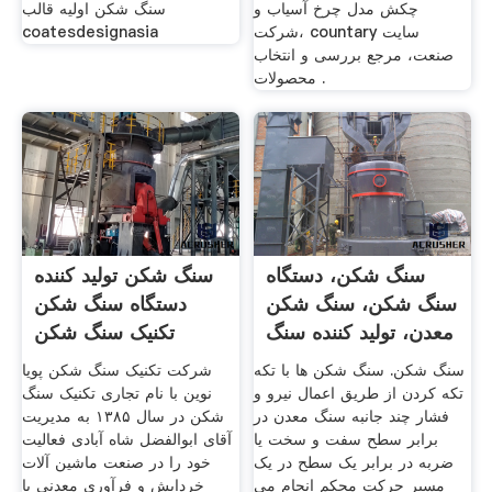
چکش مدل چرخ آسیاب و
سنگ شکن اولیه قالب
شرکت، countary سایت
coatesdesignasia
صنعت، مرجع بررسی و انتخاب
محصولات .
سنگ شکن، دستگاه
سنگ شکن تولید کننده
سنگ شکن، سنگ شکن
دستگاه سنگ شکن
معدن، تولید کننده سنگ
تکنیک سنگ شکن
شکن
سنگ شکن. سنگ شکن ها با تکه
شرکت تکنیک سنگ شکن پویا
تکه کردن از طریق اعمال نیرو و
نوین با نام تجاری تکنیک سنگ
فشار چند جانبه سنگ معدن در
شکن در سال ۱۳۸۵ به مدیریت
برابر سطح سفت و سخت یا
آقای ابوالفضل شاه آبادی فعالیت
ضربه در برابر یک سطح در یک
خود را در صنعت ماشین آلات
مسیر حرکت محکم انجام می
خردایش و فرآوری معدنی با