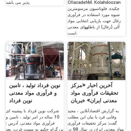
OliazadehM. Kolahdoozan
پذیر می باشد.
چکیده. فلوتاسیون مرسوم­ترین
شیوه مورد استفاده در فرآوری
زغال جهت بازیابی انتخابی مواد
آلی (زغال) از باطله­های معدنی
است.
آخرین اخبار «مرکز
نوین فرداد تولید ، تامین
تحقیقات فرآوری مواد
و فرآوری مواد معدنی
معدنی ایران» خبربان
نوين فرداد
به گزارش اقتصادآنلاین ، مجید
شرکت نوین فرداد با پیشینه ای
وفایی فرد با بیان این مطلب
10 ساله در امر تولید ، تامین و
گفت: مرکز تحقیقات فرآوری
فرآوری مواد معدنی. آدرس :
مواد معدنی ایران در سال 98 در
بزرگراه حکیم به سمت غرب، بعد