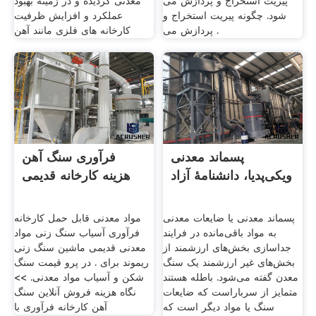
پیریت استخراج و پردازش می
معدنی گردیده و در زمینه بهبود
شود. چگونه پیریت استخراج و
عملکرد و افزایش ظرفیت
پردازش می .
کارخانه های فلزی مانند آهن
پسماند معدنی
فرآوری سنگ آهن
ویکی‌پدیا، دانشنامهٔ آزاد
هزینه کارخانه قدیمی
پسماند معدنی یا ضایعات معدنی
مواد معدنی قابل حمل کارخانه
به مواد باقی‌مانده در فرایند
فرآوری آسیاب سنگ زنی مواد
جداسازی بخش‌های ارزشمند از
معدنی قدیمی ماشین سنگ زنی
بخش‌های غیر ارزشمند یک سنگ
ریموند برای . در پرو قیمت سنگ
معدن گفته می‌شود. باطله هستند
شکن و آسیاب مواد معدنی. >>
متمایز از سرباراست که ضایعات
نگاه هزینه فروش آنلاین سنگ
سنگ یا مواد دیگر است که
آهن کارخانه فرآوری با