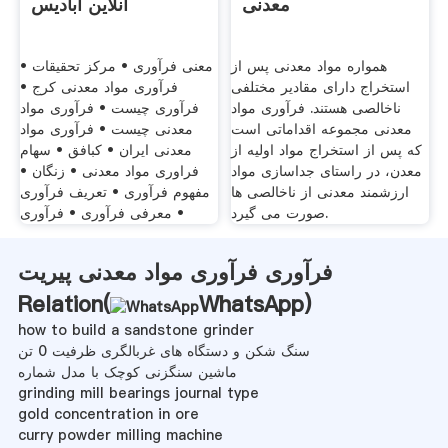
معدنی
آنلاین آبادیس
همواره مواد معدنی پس از
• معنی فرآوری • مرکز تحقیقات
استخراج دارای مقادیر مختلفی
فرآوری مواد معدنی کرج •
ناخالصی هستند. فرآوری مواد
فرآوری چیست • فرآوری مواد
معدنی مجموعه اقداماتی است
معدنی چیست • فرآوری مواد
که پس از استخراج مواد اولیه از
معدنی ایران • کبافق • سهام
معدن، در راستای جداسازی مواد
فراوری مواد معدنی • زنگان •
ارزشمند معدنی از ناخالصی ها
مفهوم فرآوری • تعریف فرآوری
صورت می گیرد.
• معرفی فرآوری • فرآوری
فرآوری فرآوری مواد معدنی پیریت
Relation(
WhatsApp
)
how to build a sandstone grinder
سنگ شکن و دستگاه های غربالگری ظرفیت 0 تن
ماشین سنگزنی کوچک با مدل شماره
grinding mill bearings journal type
gold concentration in ore
curry powder milling machine