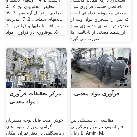
استخراج دارای مقادیر مختلفی
زیست. 2. 4. روش­های تغلیظ و
ناخالصی هستند. فرآوری مواد
تخلیص محلول­های لیچ. 2. 5.
معدنی مجموعه اقداماتی است
طراحی و تحلیل آزمایش­ها. 2. 6.
که پس از استخراج مواد اولیه از
پدیده­های سطحی. 2. 7. مدیریت
معدن، در راستای جداسازی مواد
و بازیافت باطله­ها و قراضه­ها. 2.
ارزشمند معدنی از ناخالصی ها
8. بیوفناوری در فرآوری مواد
صورت می گیرد.
فرآوری مواد معدنی
مرکز تحقیقات فرآوری
مواد معدنی
مقایسه ای سینتیکی بین
خوش آمدید قابل توجه مشتریان
فلوتاسیون مرسوم ومیکروبی
گرامی. پذیرش نمونه های
زغال E. Amini M.
آزمایشگاهی در دفتر تهران امکان