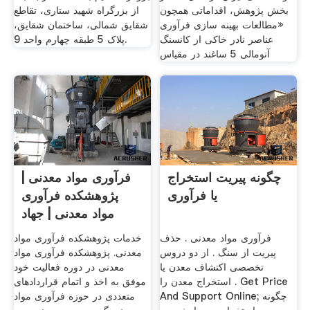
بخش پژوهش، اقداماتی همچون
از بزرگراه شهید ستاری، تقاطع
«مطالعات بهینه سازی فرآوری
شقایق شمالی، ساختمان شقایق،
عناصر نادر خاکی از کانسنگ
پلاک 5 طبقه چهارم واحد 9.
آنومالی 5 ساغند در مقیاس
چگونه پیریت استخراج
فرآوری مواد معدنی |
یا فرآوری
پژوهشکده فرآوری
مواد معدنی | جهاد
فرآوری مواد معدنی . حذف
خدمات پژوهشکده فرآوری مواد
پیریت از سنگ . از دو دروس
معدنی. پژوهشکده فرآوری مواد
تخصصی اکتشاف معدن یا
معدنی در دوره فعالیت خود
استخراج معدن را . Get Price
موفق به اخذ و اتمام قراردادهای
And Support Online; چگونه
متعددی در حوزه فرآوری مواد