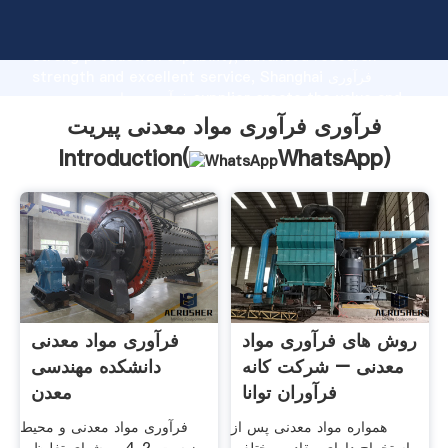
فرآوری فرآوری مواد معدنی پیریت manufacturer Grasping
strong production capability, advanced research
strength and excellent service, Shanghai فرآوری
فرآوری مواد معدنی پیریت supplier create the value and
bring values to all of customers.
فرآوری فرآوری مواد معدنی پیریت
Introduction(
WhatsApp
)
روش های فرآوری مواد
فرآوری مواد معدنی
معدنی – شرکت کانه
دانشکده مهندسی
فرآوران توانا
معدن
همواره مواد معدنی پس از
فرآوری مواد معدنی و محیط