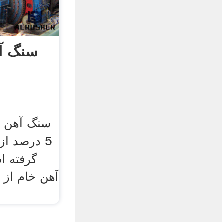
سنگ آه
سنگ آهن 
5 درصد از
گرفته ا
آهن خام از .