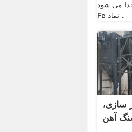
جدا می شود
Fe نماد .
ر سازی،
گ آهن