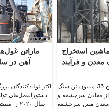
اشین استخراج
ماراتن غول‌ه
معدن و فرآیند
آهن در سای
استخراج 35 میلیون تن سنگ
اکثر تولیدکنندگان بز
از معادن سرچشمه و
دستورالعمل‌های تولی
یدوک, 2 معدن مس سرچشمه
سال ۲۰۲۰ را 