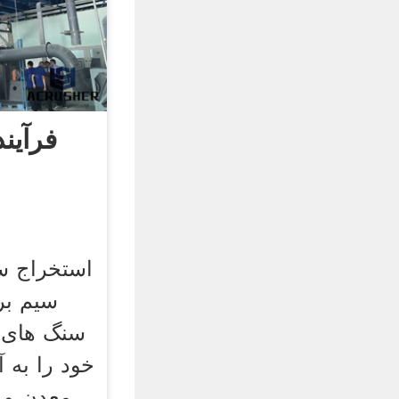
فرآین
استخراج س
سيم بر
سنگ های و
خود را به 
معدن و 