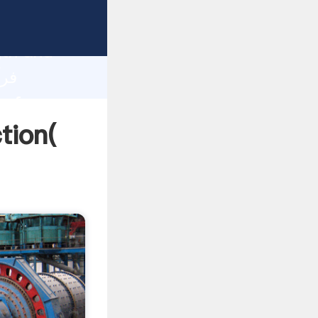
gth and
 of
فرآیند استخرا