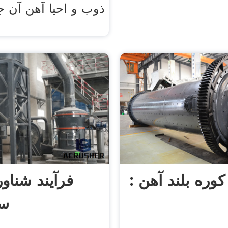
ذوب و احیا آهن آن 
: کوره بلند آهن
فرآیند شناو
سن