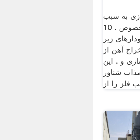
ازی به سبب
محدودیت هایی در خصوص . 10
2 در نمودارهای زیر
راج آهن از
زی و . این
مذاب شناور
ب فلز را از