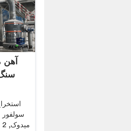
آهن م
سنگ 
سولفور 
م