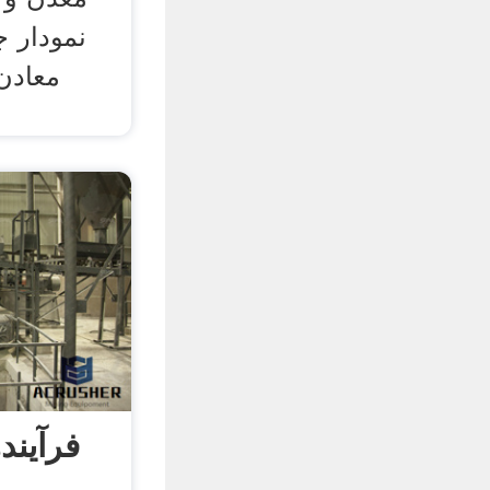
نمودار ج
معادن
فرآیند