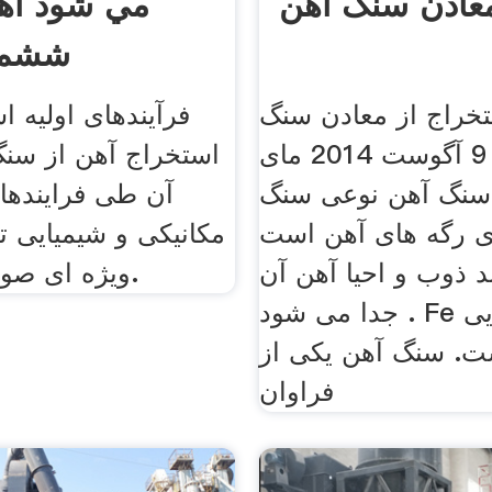
عادن سنگ آهن
مي شود آه
ششم ا
راج از معادن سنگ
فرآیند‌های اولیه 
آهن آپارات. 9 آگوست 2014 مای
استخراج آهن از سنگ
سنگ آهن نوعی سنگ
آن طی فرایند‌ها
ی رگه های آهن است
مکانیکی و شیمیایی 
ند ذوب و احیا آهن آن
ویژه ای صورت می‌گیرد.
جدا می شود . Fe نماد شیمیایی
ت. سنگ آهن یکی از
فراوان