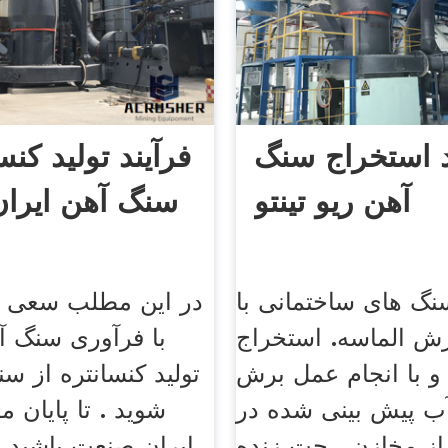
د استخراج سنگ
فرآیند تولید كنس
آهن ریو تینتو
سنگ آهن ایرا
نگ های ساختمانی با
در این مطلب سعی ش
ش الماسه. استخراج
با فرآوری سنگ آه
 با انجام عمل برش
تولید کنسانتره از س
آب پیش بینی شده در
شوید . تا پایان 
از مخازن . چت زنده
ایران صنعت باشید.