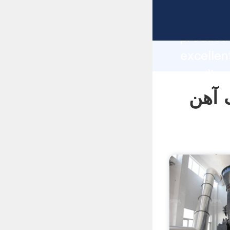
manufacturer Graspi
producti
استخراج سنگ آهن
supplier
custome