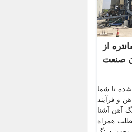
انتره از
ن صنعت
ده تا شما
ن و فرآیند
نگ آهن آشنا
مطلب همراه
 معدن سنگ