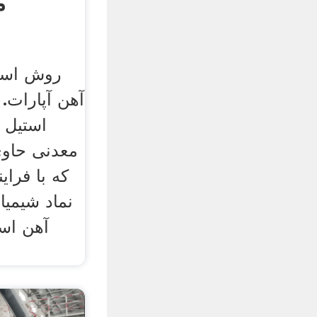
م
روش استخ
استیل 
معدنی حاو
که با فرای
آهن اس