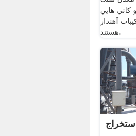
 كاني هايي
يبات آهندار
هستند.
ستخراج