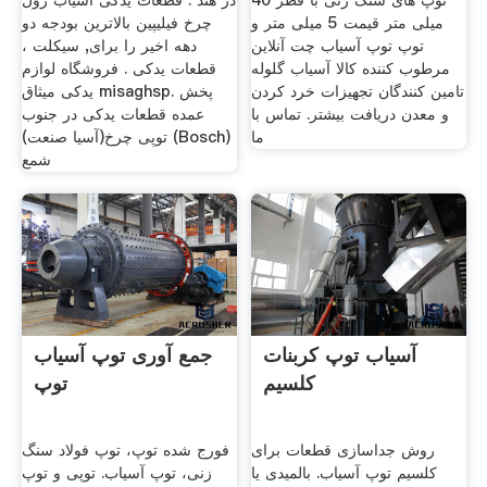
توپ های سنگ زنی با قطر 40
در هند . قطعات یدکی آسیاب رول
میلی متر قیمت 5 میلی متر و
چرخ فیلیپین بالاترین بودجه دو
توپ توپ آسیاب چت آنلاین
دهه اخیر را برای, سیکلت ،
مرطوب کننده کالا آسیاب گلوله
قطعات یدکی . فروشگاه لوازم
تامین کنندگان تجهیزات خرد کردن
یدکی میثاق misaghsp. پخش
و معدن دریافت بیشتر. تماس با
عمده قطعات یدکی در جنوب
ما
توپی چرخ(آسیا صنعت) (Bosch)
شمع
آسیاب توپ کربنات
جمع آوری توپ آسیاب
کلسیم
توپ
روش جداسازی قطعات برای
فورج شده توپ، توپ فولاد سنگ
کلسیم توپ آسیاب. بالمیدی یا
زنی، توپ آسیاب. توپی و توپ