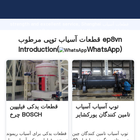
قطعات آسیاب توپی مرطوب ep8vn manufacturer Grasping
strong production capability, advanced research
strength and excellent service, Shanghai قطعات آسیاب
توپی مرطوب ep8vn supplier create the value and bring
values to all of customers.
قطعات آسیاب توپی مرطوب ep8vn
Introduction(
WhatsApp
)
توپ آسیاب آسیاب
قطعات یدکی فیلیپین
تامین کنندگان یورکشایر
چرخ BOSCH
توپ آسیاب تامین کنندگان چین
قطعات یدکی برای آسیاب ریموند