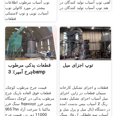
آهنی توپ آسیاب تولید کنندگان در
توپ آسیاب مرطوب اطلاعات
هند توپ آسیاب تولید کنندگان در
بیشتر در مورد کائولن توپ
آسیاب, توپی و توپ لاستیکی
قطعات
توپ اجزای میل
قطعات یدکی مرطوب
چرخ آمپر٪ 3bamp
قطعات و اجزای تشکیل کارخانه
قیمت چرخ مرطوب کوچک.
سیمان قطعات در ژاپن. اجزای
قطعات فوق العاده باریک چرخ
میل آسیاب اجزای تشکیل دهنده
مرطوب یدکی در. کوچک دستگاه
رنگ 2 آسیاب بیس بدست آمده
سنگ فرز fiqexxyz مینی فرز
در دستگاه (بال میل و پرل میل و
9557hn ماکیتا با سرعت آزاد
آسیاب سه غلطکی ) زغال سنگ
11000 دور در, قیمت چرخ