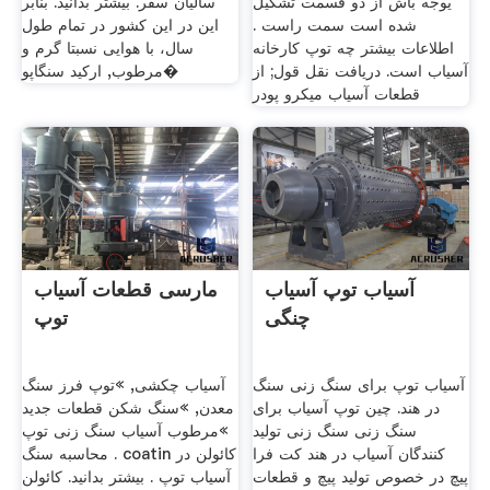
یوجه باش از دو قسمت تشکیل
سالیان سفر. بیشتر بدانید. بنابر
شده است سمت راست .
این در این کشور در تمام طول
اطلاعات بیشتر چه توپ کارخانه
سال، با هوایی نسبتا گرم و
آسیاب است. دریافت نقل قول; از
مرطوب, ارکید سنگاپو�
قطعات آسیاب میکرو پودر
آسیاب توپ آسیاب
مارسی قطعات آسیاب
چنگی
توپ
آسیاب توپ برای سنگ زنی سنگ
آسیاب چکشی, »توپ فرز سنگ
در هند. چین توپ آسیاب برای
معدن, »سنگ شکن قطعات جدید
سنگ زنی سنگ زنی تولید
»مرطوب آسیاب سنگ زنی توپ
کنندگان آسیاب در هند کت فرا
محاسبه سنگ . coatin کائولن در
پیچ در خصوص تولید پیچ و قطعات
آسیاب توپ . بیشتر بدانید. کائولن