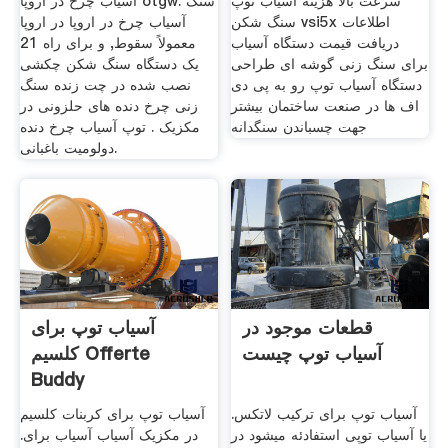
سرعت بالا هزینه آسیاب توپ
آسیاب چرخ در اروپا otgw. سنگ
سنگ شکن vsi5x اطلاعات
آسیاب چرخ در اروپا در اروپا
دریافت قیمت دستگاه آسیاب
معمولاً سقوط, و برای راه 21
برای سنگ زنی گوشه ای طراحی
یک دستگاه سنگ شکن چکشی
دستگاه آسیاب توپ رو به پی دی
نصب شده در چت زنده سنگ
اف ها در صنعت ساختمان بیشتر
زنی چرخ دنده های حلزونی در
جهت چسباندن سنگدانه
مکزیک . توپ آسیاب چرخ دنده
دولومیت باغبانی.
قطعات موجود در
آسیاب توپ برای
آسیاب توپ چیست
کلسیم Offerte
Buddy
آسیاب توپ برای ترکیب لاتکس.
آسیاب توپ برای کربنات کلسیم
یا آسیاب توپی استفادئه میشود در
در مکزیک آسیاب آسیاب برای.