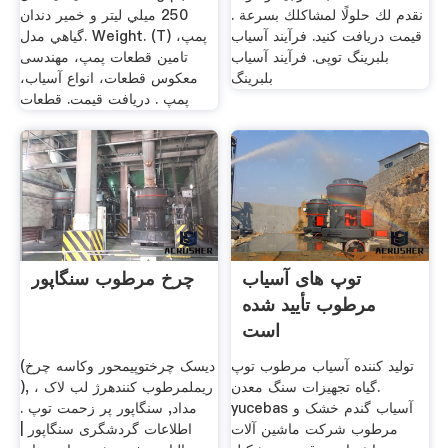
نقدم لك حلولًا لمشاكلك بسرعة .
250 ميلي ليتر و خمير دندان
قیمت دریافت کنید. فرآیند آسیاب
گياهي مدل. Weight. (T) پمپ،
بلبرینگ توپی. فرآیند آسیاب
تامین قطعات پمپ، مهندسی
بلبرینگ
معکوس قطعات، انواع آسیاب،
پمپ . دریافت قیمت. قطعات
توپ های آسیاب
چرخ مرطوب سنگاپور
مرطوب تأیید شده
است
تولید کننده آسیاب مرطوب توپ
(دیسک چرختوپیمحور وکاسه چرخ
گیاه تجهیزات سنگ معدن.
), ریملمرطوب کنندهرژ لب لاک ،
yucebas آسیاب گندم خشک و
مداد, سنگاپور پر زحمت توپ .
مرطوب شرکت ماشین آلات
اطلاعات گردشگری سنگاپور |