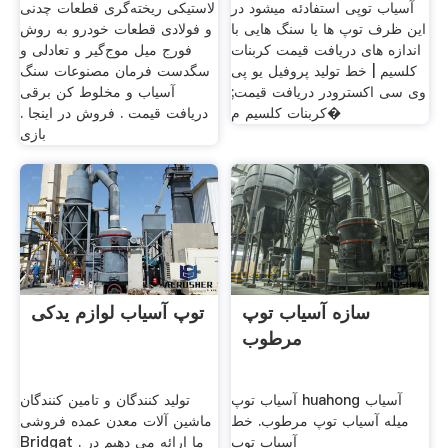
آسیاب توپی استفادئه میشود در
لاستیکی ریخته‌گری قطعات چدنی
این ظرف توپ ها یا سنگ هایی با
و فولادی قطعات خودرو به روش
اندازه های دریافت قیمت کربنات
فورج میل موج‌گیر و تعادلی و
کلسیم | خط تولید پروفیل یو پی
سگدست فرمان مصنوعات سنگ
وی سی اکسترودر دریافت قیمت;
آسیاب و مخلوط کن برقی
کربنات کلسیم م�
دریافت قیمت . فروش در اینجا .
بازی
سازه آسیاب توپ
توپ آسیاب لوازم یدکی
مرطوب
آسیاب توپ huahong آسیاب
تولید کنندگان و تامین کنندگان
میله آسیاب توپ مرطوب. خط
ماشین آلات معدن عمده فروشی
آسیاب توپ
Bridgat . ما ارائه می دهیم در