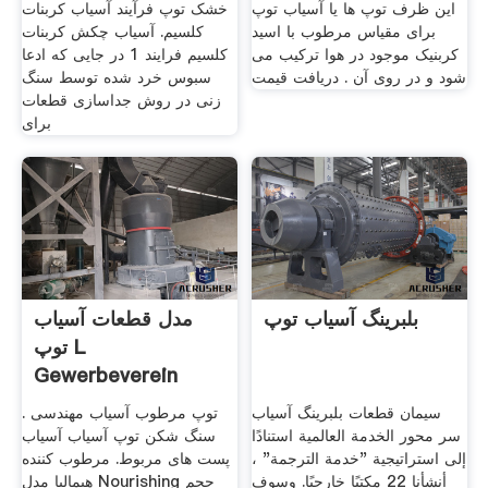
این ظرف توپ ها یا آسیاب توپ
خشک توپ فرآیند آسیاب کربنات
برای مقیاس مرطوب با اسید
کلسیم. آسیاب چکش کربنات
کربنیک موجود در هوا ترکیب می
کلسیم فرایند 1 در جایی که ادعا
شود و در روی آن . دریافت قیمت
سبوس خرد شده توسط سنگ
زنی در روش جداسازی قطعات
برای
بلبرینگ آسیاب توپ
مدل قطعات آسیاب
توپ L
Gewerbeverein
Schaidt
سیمان قطعات بلبرینگ آسیاب
توپ مرطوب آسیاب مهندسی .
سر محور الخدمة العالمية استنادًا
سنگ شکن توپ آسیاب آسیاب
إلى استراتيجية "خدمة الترجمة" ،
پست های مربوط. مرطوب کننده
أنشأنا 22 مكتبًا خارجيًا. وسوف
هيماليا مدل Nourishing حجم