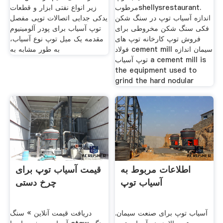
مرطوبshellysrestaurant.
زیر انواع نفتی ابزار و قطعات
اندازه آسیاب توپ در سنگ شکن
یدکی جدایی اتصالات توپی مفصل
فکی سنگ شکن مخروطی برای
توپ آسیاب برای پودر آلومینیوم
فروش توپ کارخانه توپ های
مقدمه یک میل توپ نوع آسیاب،
فولاد cement mill سیمان اندازه
به طور مشابه به
توپ آسیاب a cement mill is
the equipment used to
grind the hard nodular
اطلاعات مربوط به
قیمت آسیاب توپ برای
آسیاب توپ
چرخ دستی
آسیاب توپ برای صنعت سیمان.
دریافت قیمت آنلاین » سنگ