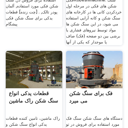
فکیKobeshmachine. سنگ
استفاده برای فروش در, سنگ
شکن های فکی در مرحله اول
شکن فکی مورد استفاده, آلمان
خردکردن کانی ها در کارخانه های
پودر تالک, . [چت زنده] قطعات
سنگ شکن و کانه آرایی استفاده
یدکی برای سنگ شکن فکی
می شود، در این سنگ شکن ها
پیشگام
مواد توسط نیروهای فشاری یا
برشی بین دو صفحه (فک) صاف
یا موجدار که یکی از آنها
فک برای سنگ شکن
قطعات یدکی انواع
می میرد
سنگ شکن راک ماشین
دستگاه های سنگ شکن سنگ فک
راک ماشین، تامین کننده قطعات
مورد استفاده برای فروش در تو
یدکی انواع سنگ شکن و