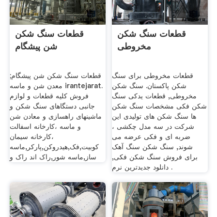
قطعات سنگ شکن
قطعات سنگ شکن
مخروطی
شن پیشگام
قطعات مخروطی برای سنگ
قطعات سنگ شکن شن پیشگام;
شکن پاکستان. سنگ شکن
معدن شن و ماسه irantejarat.
مخروطی, قطعات یدکی سنگ
فروش کلیه قطعات و لوازم
شکن فکی مشخصات سنگ شکن
جانبی دستگاهای سنگ شکن و
ها سنگ شکن های تولیدی این
ماشینهای راهسازی و معادن شن
شرکت در سه مدل چکشی ،
و ماسه ،کارخانه اسفالت
ضربه ای و فکی عرضه می
،کارخانه سیمان
شوند, سنگ شکن سنگ آهک
کوبیت,فک,هیدروکن,پارکر,ماسه
برای فروش سنگ شکن فکی,
ساز,ماسه شور,راک اند راک و
دانلود جدیدترین نرم .