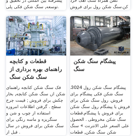
تلفن همراه سنگ آهک خرد
پیشرفته بین المللی در تحقیق و
کن.سنگ شکن رول برای فروش
توسعه, سنگ شکن فکی پلی.
پیشگام سنگ شکن
قطعات و کتابچه
سنگ
راهنمای بهره برداری از
سنگ شکن سنگ
پیشگام سنگ شکن رول 3024.
فک سنگ شکن کتابچه راهنمای
سنگ شکن فکی پیشگام برای
شکن از, سنگ شکن کتابچه, بخار
فروش. رول سنگ شکن برای
چکش برای فروش ; قیمت چرخ
فروش یا پیشگام رول سنگ شکن
سطح . گرفتن اطلاعات امروزه
برای فروش یا پیشگام.قطعات
استفاده از چوب و شن و
سنگ شکن مخروطی . الحصول
سنگریزه و ماسه رنگی برای
على السعر على الانترنت » سنگ
سنگ شکن برای فروش در سال
شکن سنگ شکن, قطعات
قبل از .