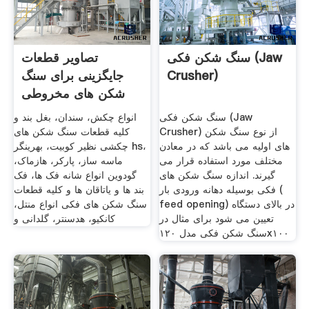
سنگ شکن فکی (Jaw
تصاویر قطعات
Crusher)
جایگزینی برای سنگ
شکن های مخروطی
اسب بخار و
سنگ شکن فکی (Jaw
انواع چکش، سندان، بغل بند و
Crusher) از نوع سنگ شکن
کلیه قطعات سنگ شکن های
های اولیه می باشد که در معادن
چکشی نظیر کوبیت، بهرینگر hs،
مختلف مورد استفاده قرار می
ماسه ساز، پارکر، هازماک،
گیرند. اندازه سنگ شکن های
گودوین انواع شانه فک ها، فک
فکی بوسیله دهانه ورودی بار (
بند ها و یاتاقان ها و کلیه قطعات
feed opening) در بالای دستگاه
سنگ شکن های فکی انواع منتل،
تعیین می شود برای مثال در
کانکیو، هدسنتر، گلدانی و
سنگ شکن فکی مدل ۱۲٠x۱٠٠