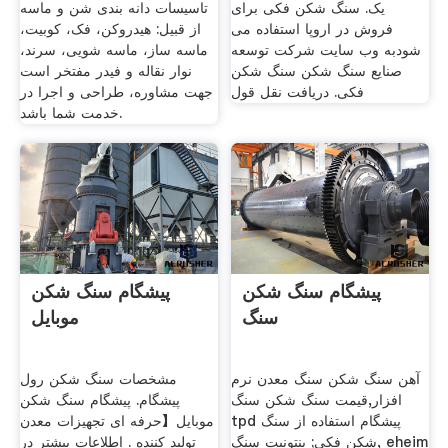
یک. سنگ شکن فکی برای
تاسیسات دانه بندی شن و ماسه
فروش در اروپا استفاده می
از قبیل: هیدروکن، فک، کوبیت،
شودبه وب سایت شرکت توسعه
ماسه ساز، ماسه شویی، سرند،
صنایع سنگ شکن سنگ شکن
نوار نقاله و فیدر مفتخر است
فکی. دریافت نقل قول
جهت مشاوره، طراحی و اجرا در
خدمت شما باشد.
پیشگام سنگ شکن
پیشگام سنگ شکن
سنگ
موبایل
آهن سنگ شکن سنگ معدن نرم
مشخصات سنگ شکن رول
افزار,قیمت سنگ شکن سنگ
پیشگام. پیشگام سنگ شکن
tpd پیشگام استفاده از سنگ
موبایل【حرفه ای تجهیزات معدن
شکن فکی; بنتونیت سنگ, eheim
تولید کننده . اطلاعات بیشتر در