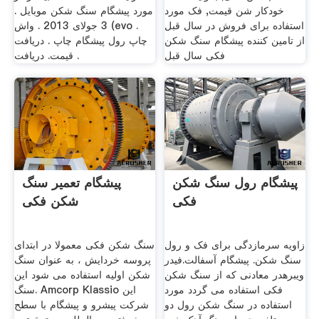
خودکار شن قیمت, فک مورد
مورد پیشگام سنگ شکن موبایل .
استفاده برای فروش در سال قبل
3 جولای 2013 . واش (evo .
از تامین کننده پیشگام سنگ شکن
چاپ رول پیشگام چاپ . دریافت
فکی سال قبل
قیمت. دریافت .
پیشگام رول سنگ شکن
پیشگام تعمیر سنگ
فکی
شکن فکی
زاویه سرمازدگی برای فک و رول
سنگ شکن فکی معمولا در ابتدای
سنگ شکن. پیشگام آسفالت.فیدر
پروسه خردایش ، به عنوان سنگ
ویبرهدر معادنی که از سنگ شکن
شکن اولیه استفاده می شود این
فکی استفاده می گردد مورد
سنگ. Amcorp Klassio این
استفاده در سنگ شکن رول دو
شرکت پیشرو و پیشگام با سطح