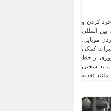
خرد کردن و
بین المللی
دن موبایل.
ت کمکی ily همچنین به
وری از خط
ن، به سختی
انند تغذیه