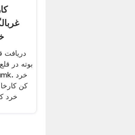
کا
غربال
خ
دریافت ق
بوته در قلع