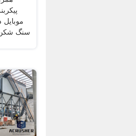
پیکرب
موبایل د
سنگ شکن 