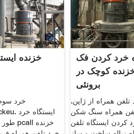
ه خرد کردن فک
خزنده ایست
خزنده کوچک در
برونئی
تلفن همراه از ژاپن.
خرد سوم 
لفن همراه سنگ شکن
bioblockeu
د کردن ایستگاه تلفن
طور کامل
ه زباله ساخت و ساز
خرد تلفن همراه فر