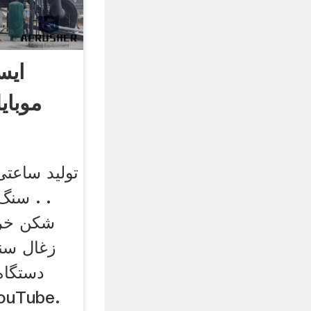
ایس
موبای
. . سنگ
شکن خرد
زغال سنگ
دستگاه