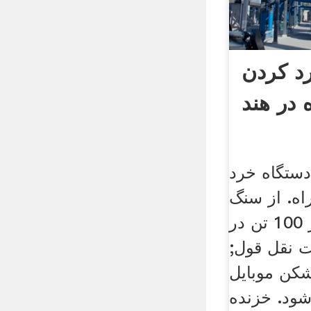
د کردن
 در هند
دستگاه خرد
اه. از سنگ
خرد کن کارخانه از 100 تن در
ت نقل قول;
شکن موبایل
شود. خزنده