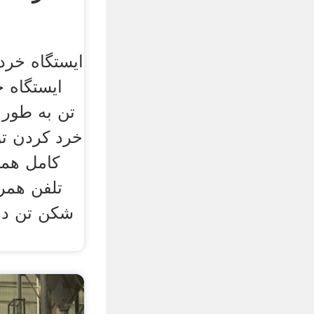
ایستگاه خرد
تن به طور 
کامل همر
تلفن همرا
شکن تن در