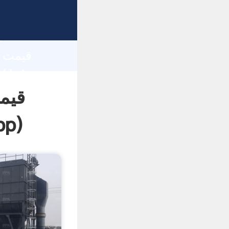
h
قیم
pp
)