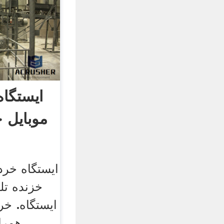
ایستگا
موبایل 
ایستگاه خرد 
خزنده ت
ایستگاه. خر
همرا