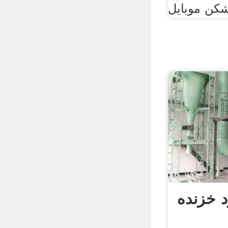
د خزنده