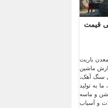
ی قیمت
عدن باریت
دازش ماشین
ی سنگ آهک.
، ما به تولید
شن و ماسه
ت و آسیاب