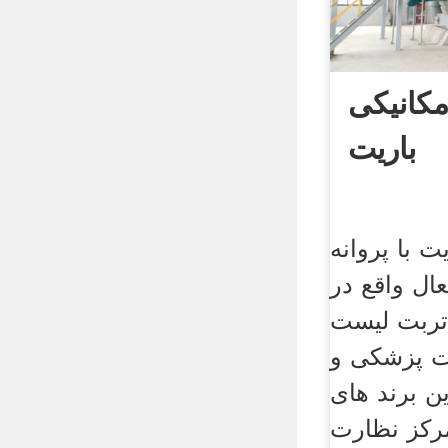
کانیکی
باریت
 با پروانه
ال واقع در
تربت لیست
ت پزشکی و
 برند های
رکز نظارت