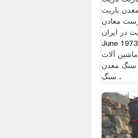
عدن باریت
رست معادن
در ایران ar tur eu 03
June 19 باریت تولید کننده
اشین آلات
 سنگ معدن
سنگ .