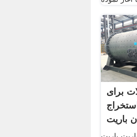
ات برای
ستخراج
ن باریت
ریت باريت