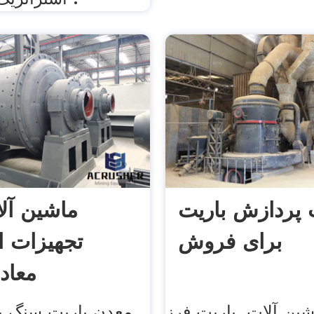
 پردازش باریت
ماشین آل
برای فروش
تجهیزات ا
معاد
شین آلات. باریت فرز
معدن باریت سنگ با