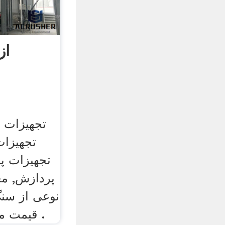
از
تجهیزات س
تجهیزات
تجهیزات پ
پردازش, مع
نوعی از سنگ
قیمت ماشین آلات سنگ آهک .