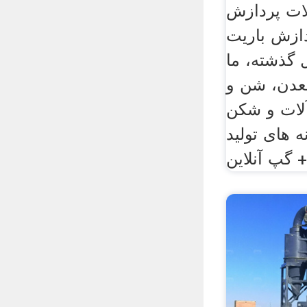
ات پردازش
ازش باریت
گی 20 سال گذشته، ما
معدن، شن و
لات و شکن
 های تولید