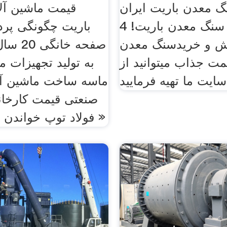
 معدن باریت ايران Allbiz.
قیمت ماشین آل
4 پیشنهادات سنگ معدن باریت!
باریت چگونگی پرد
 و خریدسنگ معدن
صفحه خان
یمت جذاب میتوانید از
به تولید تجهیزات 
ماسه ساخت ماشین آ
صنعتی قیمت کارخانه
فولاد توپ خواندن + گپ آنلاین »