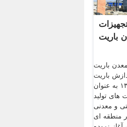
تجهیزات
 باریت
عدن باریت
دازش باریت
در هند. . در سال ۱۳۶۲ به عنوان
 های تولید
تی و معدنی
ر منطقه ای