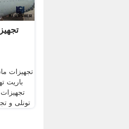
تجهیز
تجهیزات ما
باریت ته
تجهیزات 
تونلی و تج