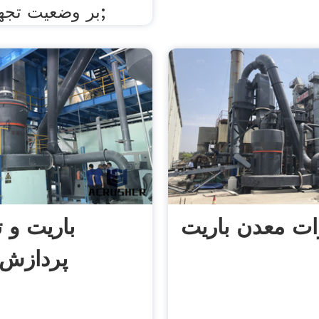
بر وضعیت تجهیزات معدن;
ات معدن باریت
باریت و 
پردازش 