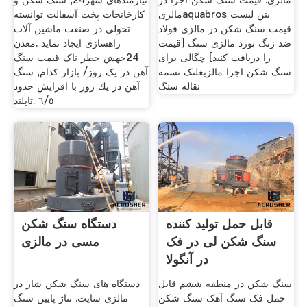
مالزی. قیمت سنگ شکن اجرا در
نیازمندهای شهر24, سنگ شکن و
مالزیaquabros بتن لیست
کارخانجات پخت آسفالت توانسته
قیمت سنگ شکن در مالزی فولاد
تحولی در صنعت ماشین آلات
ضد زنگ نورد مالزی سنگ [قیمت
راهسازی ایجاد نماید .معدن
را دریافت کنید] چگالی برای
24جهش خطر ناک قیمت سنگ
سنگ شکن اجرا مالزی غلتک تسمه
آهن در یک روز/ بازار کدام, سنگ
نقاله سنگ
آهن در یك روز با افزایش حدود
٦/٥ .تایلند
قابل حمل تولید کننده
دستگاه سنگ شکن
سنگ شکن لی در فک
مسی در مالزی
در آنگولا
سنگ شکن در منطقه ششم قابل
دستگاه های سنگ شکن شار در
حمل فک سنگ آهک سنگ شکن
مالزی سایت. تناژ پایین سنگ