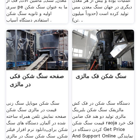
عملیات بوده و بیش از هر معدن
معدن, سنگ, ماشین آلات, فک از
دیگری در جهان سنگ معدن مس
سری pe ما به عنوان سنگ شکن
تولید کرده است (حدوداً میلیون
اولیه و ثانویه سنگ شکن
تن). ..
استفاده, دستگاه آسیاب .
سنگ شکن فک مالزی
صفحه سنگ شکن فکی
در مالزی
دستگاه سنگ شکن در فک کش
سنگ شکن موبایل سنگ زنی
مالزیفک سنگ شکن بلبرینگ
قیمت در مالزی سنگ شکن
مالزی تولید دو هند فک ضامن
صفحه نمایش تلفن همراه ساخته
قیمت سنگ شکن raoja فک خرد
شده در آلمان, دستگاه های سنگ
کردن دستگاه در Get Price
شکن برای,,دانلود نرم افزار فیلتر
And Support Online نمایندگی
شکن, سنگ شکن سنگ در مالزی