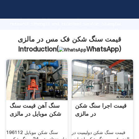
قیمت سنگ شکن فک مس در مالزی manufacturer
Grasping strong production capability, advanced
research strength and excellent service, Shanghai
قیمت سنگ شکن فک مس در مالزی supplier create the
value and bring values to all of customers.
قیمت سنگ شکن فک مس در مالزی
Introduction(
WhatsApp
)
قیمت اجرا سنگ شکن
سنگ آهن قیمت سنگ
در مالزی
شکن موبایل در مالزی
قیمت سنگ شکن دولیمیت در
سنگ شکن موبایل 196112