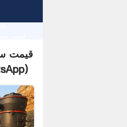
lity,
ce,
 of
قیمت سن
sApp
)