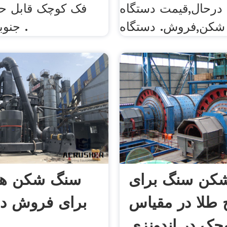
رحال,قیمت دستگاه
فک کوچک قابل حم
شکن,فروش. دستگاه
جنوبی روز پیش .
کن سنگ برای
سنگ شکن ها
 طلا در مقیاس
چک در اندونزی