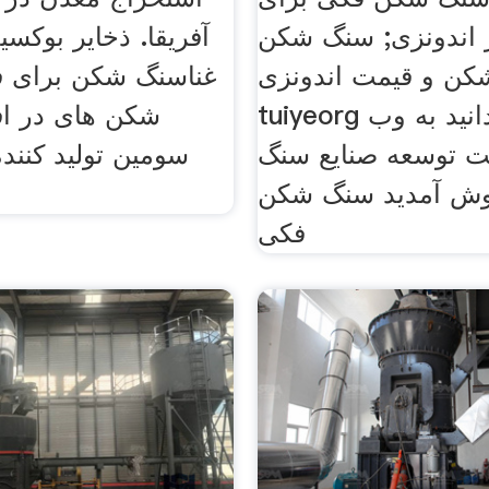
اندونزی; سنگ شکن
آفریقا. ذخایر بوکس
ن و قیمت اندونزی
غناسنگ شکن برای 
tuiyeorg بیشتر بدانید به وب
شکن های در افر
 توسعه صنایع سنگ
سومین تولید کننده
ش آمدید سنگ شکن
فکی