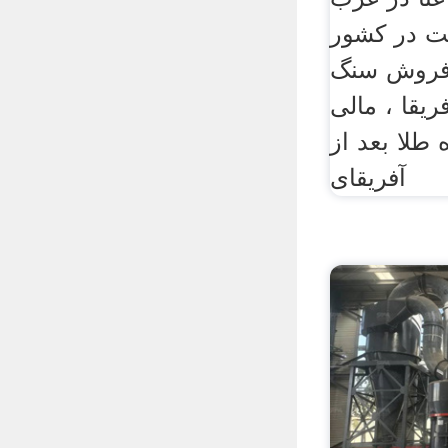
یت در کشور
فروش سنگ
یقا ، مالی
 طلا بعد از
آفریقای