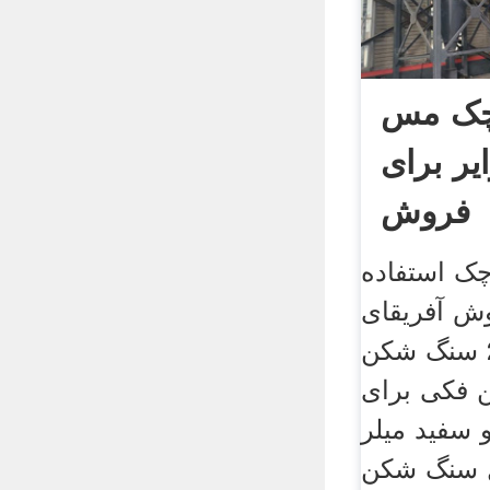
چک مس
یر برای
فروش
ک استفاده
ش آفریقای
جنوبی. 29 مه 2016 سنگ شکن
 فکی برای
سفید میلر
ل سنگ شکن