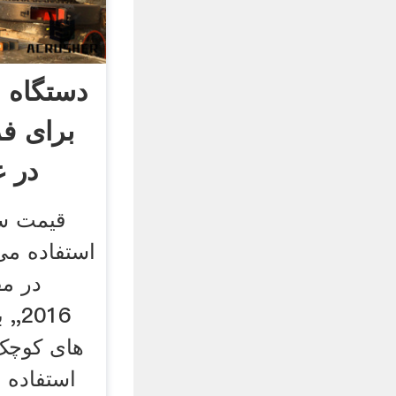
دستگاه 
برای ف
در غ
قیمت س
استفاده می
016
های کوچک 
استفاده