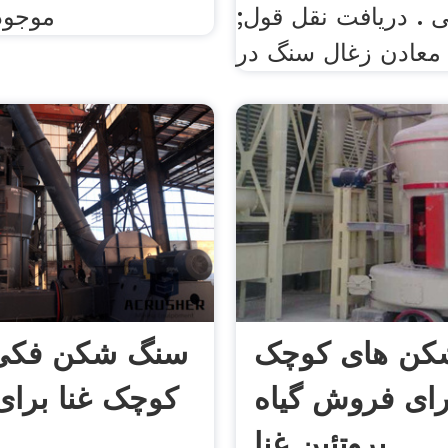
ی . دریافت نقل قول;
موجود
معادن زغال سنگ در
کن های کوچک
سنگ شکن فکی 
ای فروش گیاه
کوچک غنا برا
پروتئین غنا