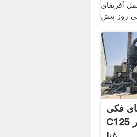
ل آفریقای
ی فکی
C125 برای فروش در
غنا