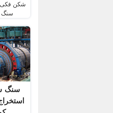
شکن فکی د
سنگ 
سنگ ش
استخراج
کو