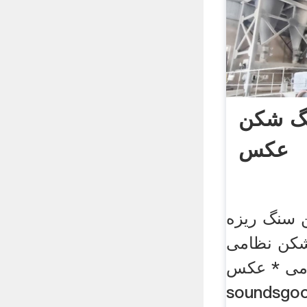
گ شکن
عکس
سنگ ریزه
ظامی ginart.
می * عکس
soun. آنچه که در سنگ