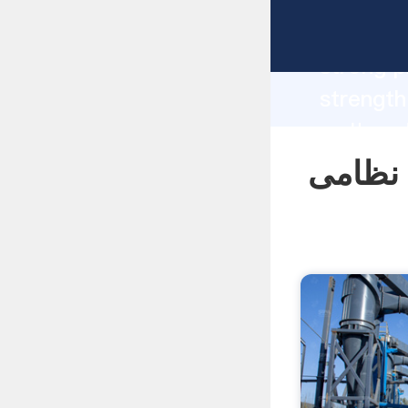
manufacturer G
strong p
یمت سنگ شکن
 supplier create the value and bring values to
all of c