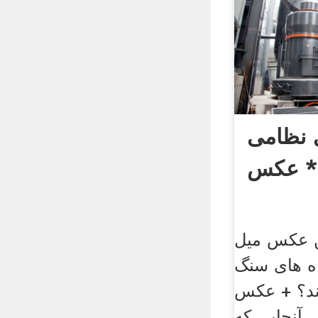
نظامی
* عکس
 عکس میل
ه های سنگ
د؟ + عکس
. آنجایی که