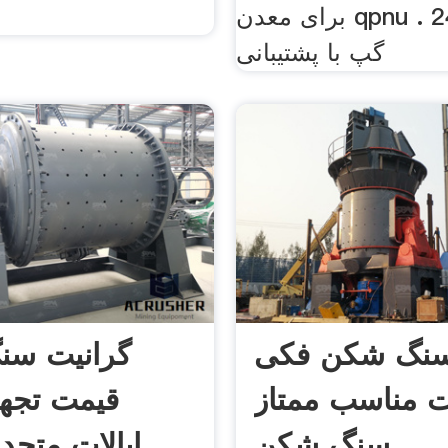
برای معدن qpnu . 24/7 online.
گپ با پشتیبانی
نگ شکن فکی
گرانیت س
ت مناسب ممتاز
قیمت تجهی
سنگ شکن
ایالات متحده