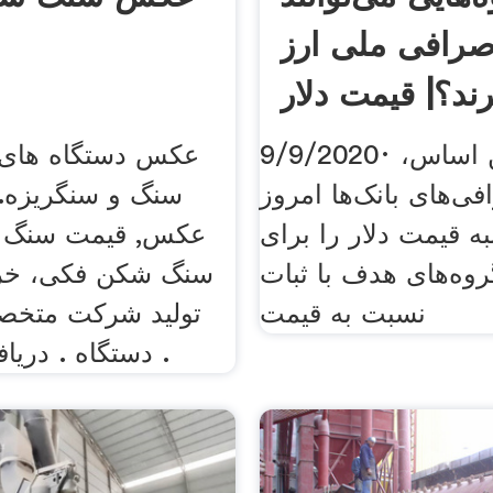
صرافی ملی ارز
ند؟| قیمت دلار
9/9/2020· بر همین اساس،
عکس دستگاه های
ی‌های بانک‌ها امروز
سنگ و سنگریزه
ه قیمت دلار را برای
عکس, قیمت سنگ 
وه‌های هدف با ثبات
سنگ شکن فکی، خر
نسبت به قیمت
تولید شرکت متخصص
دستگاه . دریافت پشتیبانی .