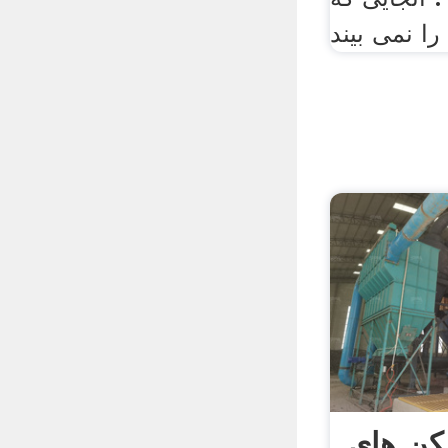
ا نمی بیند
ن های