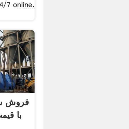
فروش س
با قیم