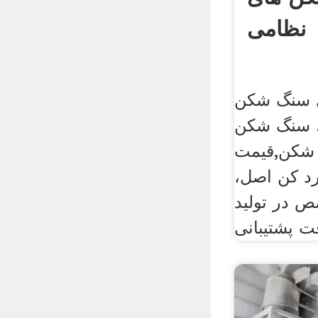
نظامی
 سنگ شکن
. سنگ شکن
شکن,قیمت
د کن اصل،
 در تولید