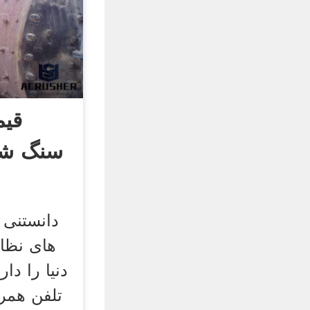
قیم
سنگ شک
دانستنی 
های نظا
دنیا را دار
تلفن همر