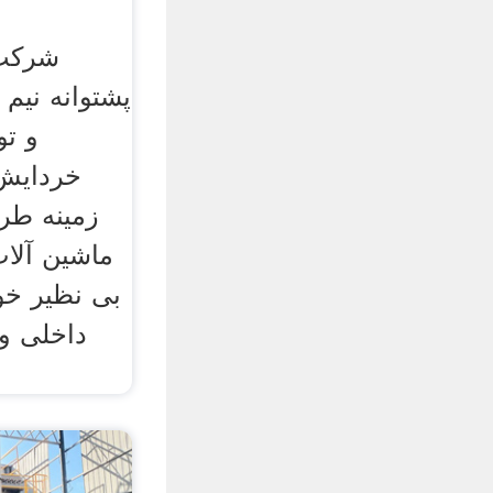
شرکت 
پشتوانه نیم
و تو
خردایش 
زمينه طر
ماشين آلات
بی نظير خو
داخلی و