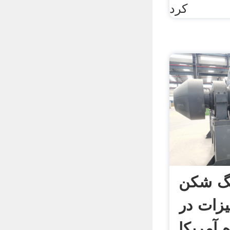
کرد
نگ شکن
زات در
 آمریکا