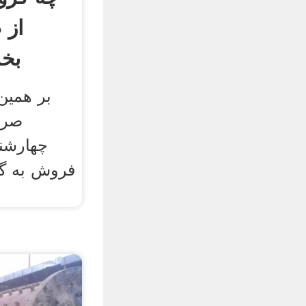
از 
بخر
صراف
چهارشنب
فروش به گر