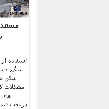
مستند
س
استفاده از
سنگ, دست
شکن ها
مشکلات کل
های 
دریافت قی