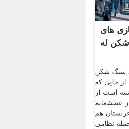
ازی های
کن له
ی سنگ شکن
از جایی که
ته است از
ماتم‎های سرخ، از عطش‎های پرپر
ربستان هم
 حمله نظامی