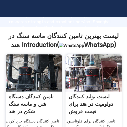
لیست بهترین تامین کنندگان ماسه سنگ در هند manufacturer
Grasping strong production capability, advanced
research strength and excellent service, Shanghai
لیست بهترین تامین کنندگان ماسه سنگ در هند supplier
create the value and bring values to all of customers.
لیست بهترین تامین کنندگان ماسه سنگ در
)
WhatsApp
هند Introduction(
لیست تولید کنندگان
تامین کنندگان دستگاه
دولومیت در هند برای
شن و ماسه سنگ
قیمت فروش
شکن در هند
تامین کنندگان برای فلوتاسیون
تامین کنندگان دستگاه خرد کردن