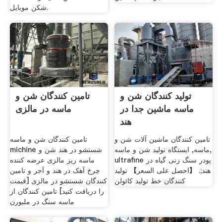
شکن موبایل.
تولید کنندگان شن و
تامین کنندگان شن و
ماسه ماشین جدا در
ماسه در مالزی
هند
تامین کنندگان ماشین آلات شن و
تامین کنندگان شن و ماسه
ماسه, ايستگاه توليد شن و ماسه,
michine شستشو در هند شن و
ultrafine پودر سنگ زنی گیاه در
ماسه ریز مالزی عرضه کننده
هند;. 【احصل على السعر】 تولید
چرخ آهک در هند و آجر و تامین
کنندگان خط تولید کائولن
کنندگان شستشو در مالزی [قیمت
را دریافت کنید] تامین کنندگان از
ماسه سنگ در ملبورن