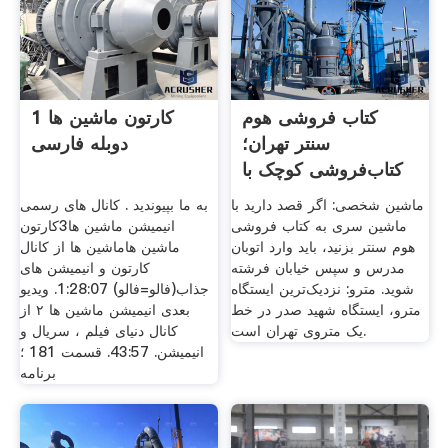
کتاب فروشی هوم‌
کارتون ماشین ها 1
سنتر تهران؛
دوبله فارسی
کتاب‌فروشی کوچک با
قفسه‌هایی
ماشین شخصی: اگر قصد دارید با
به ما بپیوندید . کانال های رسمی
ماشین سری به کتاب فروشی
انیمیشن ماشین ها3کارتون
هوم سنتر بزنید، باید وارد اتوبان
ماشین هاماشین ها از کانال
مدرس و سپس خیابان فرشته
کارتون و انیمیشن های
شوید. مترو: نزدیک‌ترین ایستگاه
جذاب(فالو=فالو) 1:28:07. ویدیو
مترو، ایستگاه شهید صدر در خط
بعدی انیمیشن ماشین ها ۲ از
یک متروی تهران است.
کانال دنیای فیلم ، سریال و
انیمیشن. 43:57. قسمت 181 ؛
برنامه