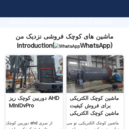
ماشین های کوچک فروشی نزدیک من manufacturer
Grasping strong production capability, advanced
research strength and excellent service, Shanghai
ماشین های کوچک فروشی نزدیک من supplier create the
value and bring values to all of customers.
ماشین های کوچک فروشی نزدیک من
Introduction(
WhatsApp
)
ماشین کوچک الکتریکی
دوربین کوچک ریز AHD
برای فروش کیفیت
MiniDvPro
ماشین کوچک الکتریکی
ماشین کوچک الکتریکی, تو می
دوربین کوچک ahd از سری