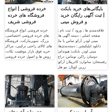
بایگانی‌های خرید بابکت
خرده فروشی | انواع
| ثبت آگهی رایگان خرید
فروشگاه های خرده
و فروش مینی
فروشی شریف
مارکتینگ
علاقه‌مندی ها ; ورود / ثبت نام ;
خرده فروشی انواع فروشگاه
صفحه اصلی ; دسته آگهی ها.
های خرده فروشی اختصاصی،
مینی لودر. آرکو تماس با ما;
بزرگ، سوپرمارکت، فروشگاه
دانلود اپلیکیشن ; دسته‌بندی‌ها.
های کالای راحتی ترکیبی، مراکز
مینی لودر. بابکت; هیوندای;
خرید فوق بازار موفقیت نکات،
دوسان; راکن; توماس; دراج
روش ها و اصول خرده فروشی
رفسنجان; سانوارد; کاترپیلار; آرکو;
زرین کوپال; نیو هل
آسیاب نزدیک من
تجهیزات آشپزخانه