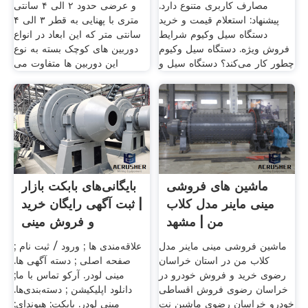
مصارف کاربری متنوع دارد.
و عرضی حدود ۲ الی ۴ سانتی
پیشنهاد: استعلام قیمت و خرید
متری با پهنایی به قطر ۳ الی ۴
دستگاه سیل وکیوم شرایط
سانتی متر که این ابعاد در انواع
فروش ویژه. دستگاه سیل وکیوم
دوربین های کوچک بسته به نوع
چطور کار می‌کند؟ دستگاه سیل و
این دوربین ها متفاوت می
ماشین های فروشی
بایگانی‌های بابکت بازار
مینی ماینر مدل کلاب
| ثبت آگهی رایگان خرید
من‏ | مشهد
و فروش مینی
ماشین فروشی مینی ماینر مدل
علاقه‌مندی ها ; ورود / ثبت نام ;
کلاب من‏ در استان خراسان
صفحه اصلی ; دسته آگهی ها.
رضوی خرید و فروش خودرو در
مینی لودر. آرکو تماس با ما;
خراسان رضوی فروش اقساطی
دانلود اپلیکیشن ; دسته‌بندی‌ها.
خودرو خراسان رضوی ماشین نت
مینی لودر. بابکت; هیوندای;