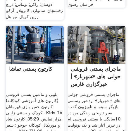
خراسان رضوی
دوسان; راکن; توماس; دراج
رفسنجان; سانوارد; کاترپیلار; آرکو;
زرین کوپال; نیو هل
ماجرای بستنی فروشی
کارتون بستنی تماشا
جوانی های «شهریار» |
خبرگزاری فارس
ماجرای بستنی فروشی جوانی
بلیپی و ماشین بستنی فروشی
های «شهریار» اردشیر رستمی
(کارتون های آموزشی کودکانه)
بازیگر سینما و تلویزیون گفت:
کارتون خمیر بازی قهرمانان
سیر تاریخی زندگی من در
کوچک و بستنی ژاپنی . Kids TV.
10سالگی با بستنی فروشی ام
هزار نمایش. 35:29. کارتون شاد
در تبریز آغاز شد و یک یونولیت
و موزیکال کودکانه جوجو : شعر