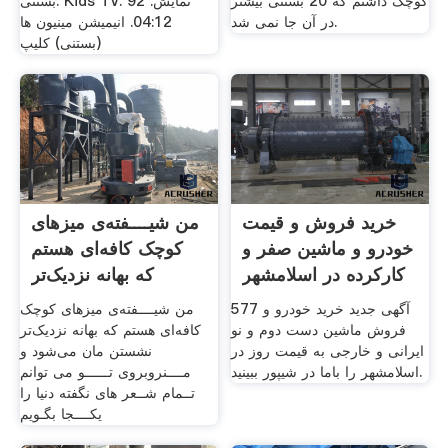
کوچک داشتم که 20 بستنی بیشتر
بستنی. Kids TV. 92 نمایش.
در آن جا نمی شد.
04:12. انیمیشن مینیون ها
(بستنی) کلیپ
خرید فروش و قیمت
من شیــــفته‌ی میزهای
خودرو و ماشین صفر و
کوچک کافه‌ای هستم
کارکرده در اسلامشهر
که بهانه نزدیک‌تر
577 آگهی جدید خرید خودرو و
من شیــــفته‌ی میزهای کوچک
فروش ماشین دست دوم و نو
کافه‌ای هستم که بهانه نزدیک‌تر
ایرانی و خارجی به قیمت روز در
نشستن مان می‌شود و
اسلامشهر را باما در شیپور ببینید.
مــــنروبروی تــــــو می توانم
تــمام شــعر های نگفته دنیا را
یکــــجا بگـویم