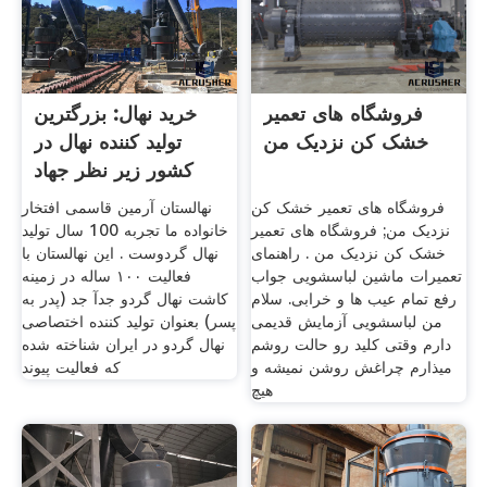
فروشگاه های تعمیر
خرید نهال: بزرگترین
خشک کن نزدیک من
تولید کننده نهال در
کشور زیر نظر جهاد
فروشگاه های تعمیر خشک کن
نهالستان آرمین قاسمی افتخار
نزدیک من; فروشگاه های تعمیر
خانواده ما تجربه 100 سال تولید
خشک کن نزدیک من . راهنمای
نهال گردوست . این نهالستان با
تعمیرات ماشین لباسشویی جواب
فعالیت ۱۰۰ ساله در زمینه
رفع تمام عیب ها و خرابی. سلام
کاشت نهال گردو جدآ جد (پدر به
من لباسشویی آزمایش قدیمی
پسر) بعنوان تولید کننده اختصاصی
دارم وقتی کلید رو حالت روشم
نهال گردو در ایران شناخته شده
میذارم چراغش روشن نمیشه و
که فعالیت پیوند
هیچ