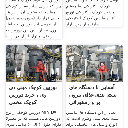
توانی خرید کیفیت خوب ماشین
دوربین های فوق کوچک میباشد ،
کوچک الکتریکی, ما هستیم
چرا که دارای سایز بسیار کوچکی
ماشین کوچک الکتریکی توزیع
میباشد که میتوان آن را در هر
کننده ماشین کوچک الکتریکی
جایی قرار داد (بدون دیده شدن)
سازنده از چین بازار.
از طرفی این دوربین به خاطر
وزن بسیار پایین این دوربین به
راحتی میتوان از آن در ربات
آشنایی با دستگاه های
دوربین کوچک مینی دی
بسته بندی غذای بیرون
وی ، خرید دوربین
بر و رستورانی
کوچک مخفی
MiniDvPro
یکی از این دستگاه‌ ها، ماشین
دوربین کوچک از نوع Mini Dv
بسته بندی سیل وکیوم است که
دوربین هایی هستند که در معمولا
انواع و مدل های مختلفی برای
دارای طول ۴ الی ۶ سانتی متری