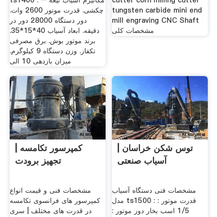
cutter corn milling cutter
ts1400 : مکانیزم آسیاب تیغه –
tungsten carbide mini end
چکشی. قدرت موتور 2600 وات.
mill engraving CNC Shaft
دور دستگاه 28000 دور در
مشخصات کلی
دقیقه. ابعاد آسیاب 40*15*35.
برند موتور بوش. برق مصرفی
تکفاز. وزن دستگاه 9 کیلوگرم.
میزان بازدهی 10 الی
توس شکن خراسان |
کمپرسور تکامسه |
آسیاب صنعتی
تجهیز برودت
مشخصات فنی دستگاه آسیاب
مشخصات فنی و قیمت انواع
مدل ts1500 : قدرت موتور :
کمپرسور های فرانسوی تکامسه
1/5 اسب بخار دور موتور :
در قدرت های مختلف | سری