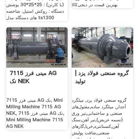
بهترین قیمت در دیجی‌کالا
(با کارتن) : 25*25*30 پوشش
دستگاه : روکش استیل. شاخصه
های دستگاه مدل ts1300
گروه صنعتی فولاد یزد |
مینی فرز 7115 AG
تولید
نک NEK
گروه صنعتی فولاد یزد, میلگرد
مینی فرز 7115 AG نک, Mini
آجدار, میلگرد ساده,مفتول‌‌های
Milling Machine 7115 AG
صنعتی و ساختمانی,تیر ورق
NEK, مینی فرز 7115 AG نک,
(تسمه عریض),تیر آهن,سنگ
Mini Milling Machine 7115
آهن,کنستانتره,خرپا,گاز‌های
AG NEK
صنعتی,شافت پولیش