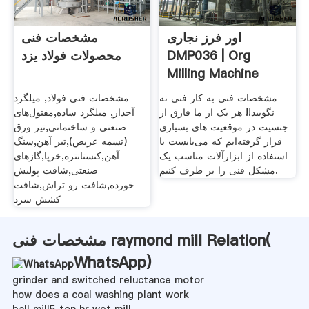
اور فرز نجاری
مشخصات فنی
DMP036 | Org
محصولات فولاد یزد
Milling Machine
مشخصات فنی به کار فنی نه
مشخصات فنی فولاد, میلگرد
نگویید!! هر یک از ما فارق از
آجدار, میلگرد ساده,مفتول‌‌های
جنسیت در موقعیت های بسیاری
صنعتی و ساختمانی,تیر ورق
قرار گرفته‌ایم که می‌بایست با
(تسمه عریض),تیر آهن,سنگ
استفاده از ابزارآلات مناسب یک
آهن,کنستانتره,خرپا,گاز‌های
مشکل فنی را بر طرف کنیم.
صنعتی,شافت پولیش
خورده,شافت رو تراش,شافت
کشش سرد
مشخصات فنی raymond mill Relation(
WhatsApp
)
grinder and switched reluctance motor
how does a coal washing plant work
ball mill5 ton hr wet mill