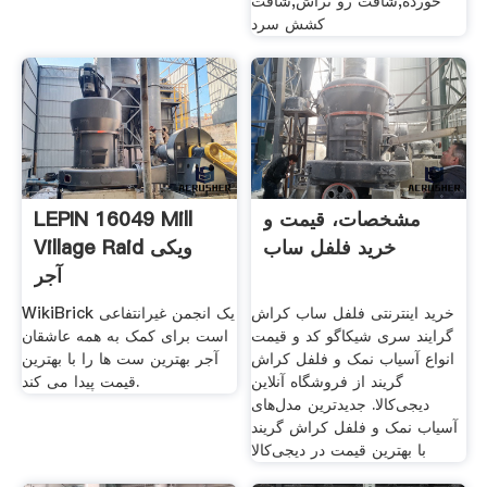
خورده,شافت رو تراش,شافت
کشش سرد
مشخصات، قیمت و
LEPIN 16049 Mill
خرید فلفل ساب
Village Raid ویکی
آجر
خرید اینترنتی فلفل ساب کراش
WikiBrick یک انجمن غیرانتفاعی
گرایند سری شیکاگو کد و قیمت
است برای کمک به همه عاشقان
انواع آسیاب نمک و فلفل کراش
آجر بهترین ست ها را با بهترین
گریند از فروشگاه آنلاین
قیمت پیدا می کند.
دیجی‌کالا. جدیدترین مدل‌های
آسیاب نمک و فلفل کراش گریند
با بهترین قیمت در دیجی‌کالا