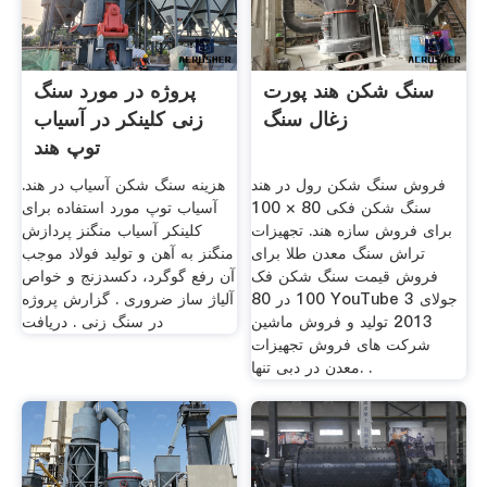
سنگ شکن هند پورت
پروژه در مورد سنگ
زغال سنگ
زنی کلینکر در آسیاب
توپ هند
فروش سنگ شکن رول در هند
هزینه سنگ شکن آسیاب در هند.
سنگ شکن فکی 80 × 100
آسیاب توپ مورد استفاده برای
برای فروش سازه هند. تجهیزات
کلینکر آسیاب منگنز پردازش
تراش سنگ معدن طلا برای
منگنز به آهن و تولید فولاد موجب
فروش قیمت سنگ شکن فک
آن رفع گوگرد، دكسدزنج و خواص
100 در 80 YouTube 3 جولای
آلیاژ ساز ضروری . گزارش پروژه
2013 تولید و فروش ماشین
در سنگ زنی . دریافت
شرکت های فروش تجهیزات
معدن در دبی تنها. .