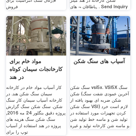
شکن کارخانه در هند میلز
#;زغال سنگ آنتراسیت برای
یاطاقان ¬ های, . Send Inquiry
فروش
آسیاب های سنگ شکن
مواد خام برای
کارخانجات سیمان کوتاه
در هند
سنگ شکن vsi5x. VSI5X سنگ
کار آسیاب مواد خام در کارخانه
شکن (آخرین عمودی شفت سنگ
سیمان سنگ شکن هند. در
شکن ضربه ای بهبود یافته از
کارخانه آسیاب سیمان کار سنگ
سنگ شکن VSI) لازم است خرد
شکن. سنگ شکن سنگ گزارش
کردن تجهیزات مورد استفاده در
پروژه دقیق بنگلور 24 مه 2016,
تولید شن و ماسه خط تولید شن
سنگ شکن سنگ هزینه های
و ماسه شن کارخانه تولید و غیره.
پروژه در هند استفاده از آسیاب
توپ را برای