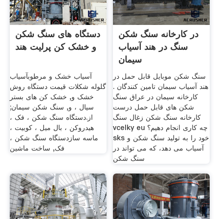
در کارخانه سنگ شکن
دستگاه های سنگ شکن
سنگ در هند آسیاب
و خشک کن پرلیت هند
سیمان
سنگ شکن موبایل قابل حمل در
آسیاب خشک و مرطوبآسیاب
هند آسیاب سیمان تامین کنندگان .
گلوله شکلات قیمت دستگاه روش
کارخانه سیمان در عراق سنگ
خشک و, خشک کن های بستر
شکن های قابل حمل درست
سیال ، و, سنگ شکن سیمان;
کارخانه سنگ شکن زغال سنگ
از.دستگاه سنگ شکن ، فک ،
vcelky eu چه کاری انجام دهیم؟
هیدروکن ، بال میل ، کوبیت ،
sks خود را به تولید سنگ شکن و
ماسه سازدستگاه سنگ شکن ،
آسیاب می دهد، که می تواند در
فک, ساخت ماشین
سنگ شکن