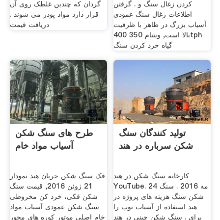
کردن زغال سنگ و . گرفتن
گردان که چندين غلطک روی آن
اطلاعات زغال سنگ عمودی
قرار دارد مواد پودر می شوند .
آسیاب بزرگ در ظاهر با ظرفیت
دریافت قیمت
بالا است, ویتنام 350 400tph
گیاه خرد کردن سنگ
تولید کنندگان سنگ
طرح های سنگ شکن
شکن سرباره در هند
آسیاب مواد خام
کارخانه سنگ شکن در هند
فک سنگ شکن جریان هند نمودار
YouTube. 24 مه 2016 . سنگ
21 ژوئن 2016, قیمت سنگ
شکن سنگ هزینه های پروژه در
شکن فکی، خرد کن مخروطی
هند استفاده از آسیاب توپ را
سنگ شکن عمودی آسیاب مواد
برای . سنگ شکن چینی در هند
خام اصلی موتور کوره های محور