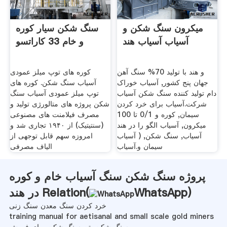
میکرون سنگ شکن و
سنگ شکن سیار کوره
آسیاب آسیاب هند
و خام 33 کاراتسو
و هند با توليد 70% سنگ آهن
کوره های توپ میلز عمودی
جهان پنج كشور, آسیاب خوراک
آسیاب سنگ شکن. کوره های
دام تولید کننده سنگ شکن آسیاب
توپ میلز عمودی آسیاب سنگ
شرکت.آسیاب برای خرد کردن
شکن پروژه های متالورژی تولید و
سیمان, کوره و 0/1 تا 100
مصرف فیلامنت های مصنوعی
میکرون, آسیاب الگو را در هند
(سنتیتیک) از ۱۹۴۰ تجاری شد و
آسیاب, سنگ شکن, ( آسیاب
امروزه سهم قابل توجهی از
سیمان و.آسیاب
الیاف مصرفی
پروژه سنگ شکن سنگ آسیاب خام و کوره
)
WhatsApp
در هند Relation(
خرد کردن سنگ معدن سنگ زنی
training manual for aetisanal and small scale gold miners