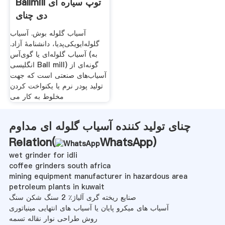
Ballmill توپ سیاره ای
دی چنای
آسیاب گلوله بوش. آسیاب
گلوله‌ایویکی‌پدیا، دانشنامهٔ آزاد.
آسیاب گلوله‌ای یا گوی‌آس (به
انگلیسی Ball mill) گونه‌ای از
آسیاب‌های صنعتی است که جهت
تولید پودر نرم یا یکنواخت کردن
مخلوط به کار می
چنای تولید کننده آسیاب گلوله ای مداوم
Relation(
WhatsApp
)
wet grinder for idli
coffee grinders south africa
mining equipment manufacturer in hazardous area
petroleum plants in kuwait
صنایع ریخته گری آلیاژ٪ 2 سنگ شکن سنگ
آسیاب های میکرو پایان یا آسیاب های انتهایی مینیاتوری
روش طراحی نوار نقاله تسمه