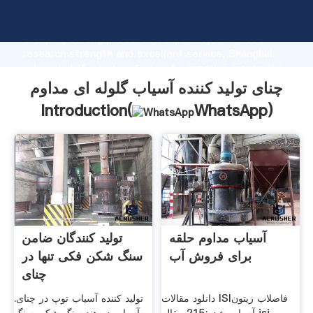
چنای تولید کننده آسیاب گلوله ای مداوم manufacturer
Grasping strong production capability, advanced
research strength and excellent service, Shanghai
چنای تولید کننده آسیاب گلوله ای مداوم supplier create the
value and bring values to all of customers.
چنای تولید کننده آسیاب گلوله ای مداوم
Introduction(
WhatsApp
)
آسیاب مداوم حلقه
تولید کنندگان ضامن
برای فروش آب
سنگ شکن فکی تنها در
چنای
دانلود مقالات ISIفاضلاب زیتون
تولید کننده آسیاب توپ در چنای.