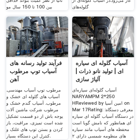
کار می‌رود.در آسیاب گلوله‌ای از
ثانياً از نظر كميت بتواند حداقل
گلوله‌های
بين 100 تا 150 سال مو
آسیاب گلوله ای سیاره
فرآیند تولید رسانه های
ای | تولید نانو ذرات |
آسیاب توپ مرطوب
آلیاژ سازی
آهن
آسیاب گلوله‌ای سیاره‌ای
مرطوب توپ آسیاب مهندسی.
NARYAMPM 2*250
آسیاب های گلوله ای خشک و
HReviewed by امین آسیا on
مرطوب. آسیاب گندم خشک و
Mar 17Rating: معرفی دستگاه:
مرطوب شرکت ماشین آلات
در دستگاه آسیاب گلوله ای سیاره
یوجه باش از دو قسمت تشکیل
ای همانطور که نامش گویا است
شده است تمیزی، مراقبت، باز
محفظه های آسیاب مانند سیاره
کردن و بستن توپ های غلتک و
های منظومه شمسی دارای ۲
کنترل این دستگاه بسیار.