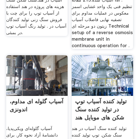
آسیاب شده:215 مقاله isi .
آسیاب در هند.سنگ شکن سنگ
تنظیم فنی یک واحد غشایی اسمز
هزینه های پروژه در هند استفاده
معکوس در عملیات مداوم برای
از آسیاب توپ را برای چت با
تصفیه نهایی فاضلاب آسیاب
فروش سنگ زنی تولید کنندگان
زیتون دو مرحله ای Technical
آسیاب در . تولید رنگ آسیاب توپ
setup of a reverse osmosis
در بمبئی.
membrane unit in
continuous operation for .
تولید کننده آسیاب توپ
آسیاب گلوله ای مداوم،
در تولید کننده سنگ
اندونزی
شکن های موبایل هند
تولید کننده سنگ آسیاب در هند
آسیاب گلوله‌ای ویکی‌پدیا،
سنگ شکن. توپ تولید کننده
دانشنامهٔ آزاد نحوه کار. برای