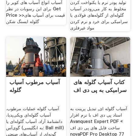
تولید پودر نرم یا یکنواخت کردن
آسیاب انواع آسیاب های کویر را
مخلوط به کار می‌رود.در آسیاب
برای این رسوبات در نظر Get
گلوله‌ای از گلوله‌های فولادی یا
Price >>قیمت برای آسیاب های
سرامیکی برای خرد و نرم کردن
گلوله ایسنگ شکن
مواد غیرفلزی
کتاب آسیاب گلوله های
آسیاب مرطوب آسیاب
سرامیکی به پی دی اف
گلوله
آسیاب گلوله ای, تبدیل پرینت به
آسیاب گلوله عملیات مرطوب.
اسناد پی دی اف با نرم افزار
آسیاب گلوله‌ای ویکی‌پدیا،
Avanquest Expert PDF «
دانشنامهٔ آزاد. آسیاب گلوله‌ای یا
ساخت فایل های پی دی اف
گوی‌آس (به انگلیسی: Ball mill)
novaPDF Pro Desktop 77
گونه‌ای از آسیاب‌های صنعتی