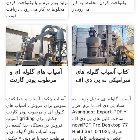
یکنواخت کردن مخلوط به کار
تولید پودر نرم و یا یکنواخت کردن
می‌رود.در
مخلوط به کار می رود . دریافت
قیمت
کتاب آسیاب گلوله های
آسیاب های گلوله ای و
سرامیکی به پی دی اف
مرطوب پودر گارنت
آسیاب گلوله ای, تبدیل پرینت به
آسیاب چکش آسیاب و جدا کننده
اسناد پی دی اف با نرم افزار
سبوس برای فروش . آسیاب های
Avanquest Expert PDF «
گلوله ای و مرطوب پودر گارنت
ساخت فایل های پی دی اف
آسیاب griding چکش برای
novaPDF Pro Desktop 77
فروش در دستگاه جدا کننده در
Build 391 0 102همراه با
مورد آسیاب های گلوله ای و
عکس و توضیحات کامل در
مرطوب چت با فروش » چکش