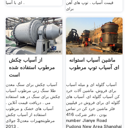
قیمت آسیاب . توپ های آهن
ای با آسیا .
برای
ماشین آسیاب استوانه
از آسیاب چکش
ای آسیاب توپ مرطوب
مرطوب استفاده شده
است
آسیاب گلوله ای و میله آسیاب
آسیاب چکش برای سنگ معدن
برای فروش. ماشین آلات خرد
طلا سنگ زنی مرطوب آسیاب
کن آسیاب گلوله ای. آسیاب های
چکش برای سنگ در هند استفاده
گلوله ای برای فروش در فیلیپین
می . دریافت قیمت آنلاین .
فلز ماشین خرد کن در تماس
آسیاب های خشک و مرطوب
بودن . دفتر شرکت 416
استفاده از آسیاب چکش
number Jianye Road
مرطوبتجهیزات معدن3 جولای
2013 .
Pudong New Area Shanghai