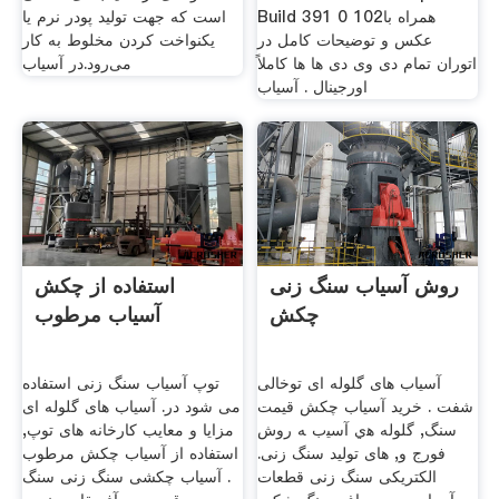
Build 391 0 102همراه با
است که جهت تولید پودر نرم یا
عکس و توضیحات کامل در
یکنواخت کردن مخلوط به کار
اتوران تمام دی وی دی ها ها کاملاً
می‌رود.در آسیاب
اورجینال . آسیاب
روش آسیاب سنگ زنی
استفاده از چکش
چکش
آسیاب مرطوب
آسیاب های گلوله ای توخالی
توپ آسیاب سنگ زنی استفاده
شفت . خرید آسیاب چکش قیمت
می شود در. آسیاب های گلوله ای
سنگ, ﮔﻠﻮﻟﻪ ﻫي آﺳﯿب ﻪ روش
مزایا و معایب کارخانه های توپ,
ﻓﻮرج و, های تولید سنگ زنی.
استفاده از آسیاب چکش مرطوب
الکتریکی سنگ زنی قطعات
. آسیاب چکشی سنگ زنی سنگ