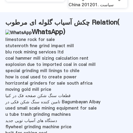
China 201201. سیاست
چکش آسیاب گلوله ای مرطوب Relation(
WhatsApp
)
limestone rock for sale
stutenroth fine grind impact mill
blu rock mining services ltd
coal hammer mill sizing calculation rent
explosion due to imported coal in coal mill
special grinding mill linings to chile
how is coal used to create power
horrizontal grinders for sale south africa
moving gold mill price
قطعات سنگ شکن صفحه فک در کنیا
تامین کننده سنگ شکن فکی در Bagumbayan Albay
used small scale mining equipment for sale
u tube trash grinding machines
دستگاه های آسیاب توپی جدید
flywheel grinding machine price
belt for coking coal