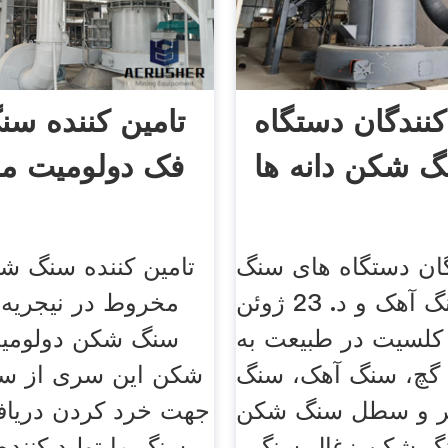
کنندگان دستگاه
تامین کننده س
 شکن دانه ها
فک دولومیت مو
گان دستگاه های سنگ
شکن سنگ آهک و د. 23 ژوئن
مخروط در نیجریه ت
201 کلسیت در طبیعت به
سنگ شکن دولومی
چ، سنگ آهک، سنگ
شکن این سری از س
ر و سطل سنگ شکن
جهت خرد کردن دریاف
گ شکن زغال سنگ ،
سنگ ما تولید کنن