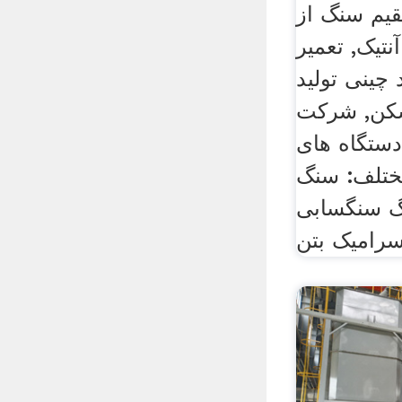
قیم سنگ از
تیک, تعمیر
چینی تولید
شکن, شرکت
ستگاه های
تلف: سنگ
 سنگسابی