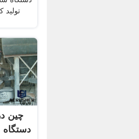
تولید 
چین د
دستگاه 