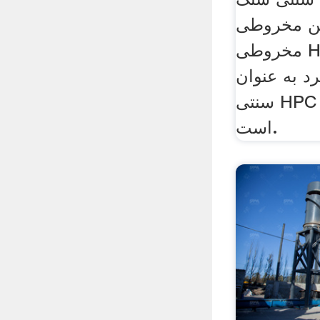
خروطی hptسنگ شکن
مخروطی HPT همان ساختار و
د به عنوان
سنتی HPC سنگ شکن مخروطی
است.