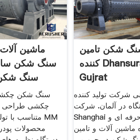
گ شکن تامین
ماشین آلات 
کننده Dhansura
سنگ شکن سازن
Gujrat
سنگ شکن
 شرکت تولید کننده
سنگ شکن چکش
اه در آلمان. شرکت Longji
چکشی طراحی 
Shanghai تولید کننده حرفه ای و
 ماشین آلات و تامین
محصولات پودر
نگ شکن در چین می
دستگاه نظریه های