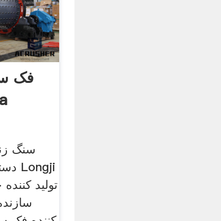
فک سن
سنگ زنی
دستگ
سازنده
کننده فک س