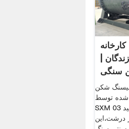
کارخانه
دگان |
 سنگی
یسنگ شکن
شده توسط
SXM متناسب با تولید 03 MM
 درشت.این
 سنتی سنگ