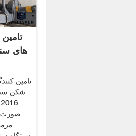
تامین 
های سنگ
تامین کنند
6
صورت گ
مرم
دستگاه سن