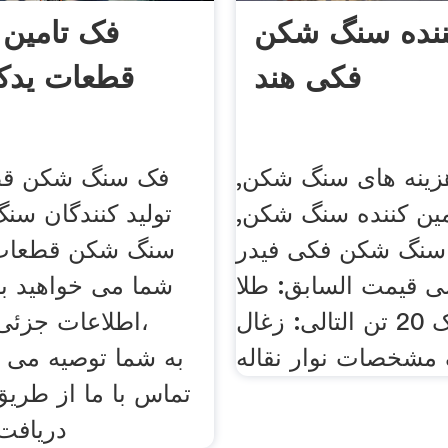
ننده سنگ شکن
فک تامین 
فکی هند
قطعات یدک
زینه های سنگ شکن,
فک سنگ شکن قط
مین کننده سنگ شکن,
تولید کنندگان س
نگ شکن فکی فیدر
سنگ شکن قطعات 
ی قیمت السابق: طلا
شما می خواهید ب
واشر خشک 20 تن التالى: زغال
اطلاعات جزئی 
مشخصات نوار نقاله
تماس با ما از طریق
دریافت 