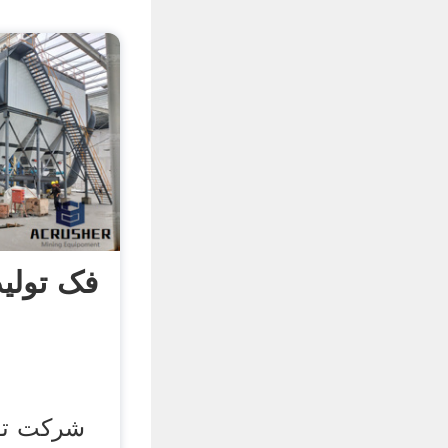
فک تولی
شرکت تول