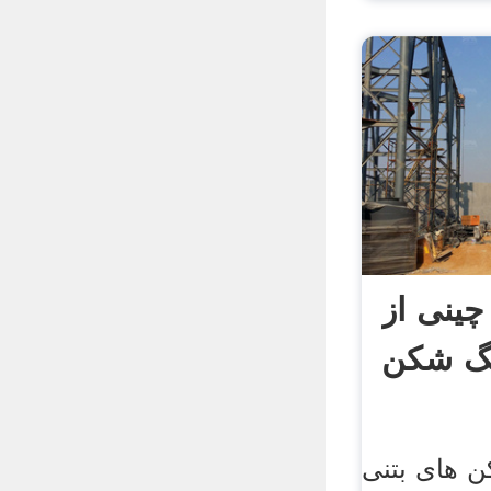
 چینی از
نگ شکن
ن های بتنی