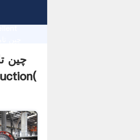
چی
duction
llent
چین ت
شکن فک سن