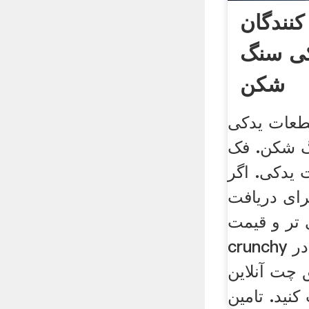
کنندگان
ی سنگ
شکن
عات یدکی
نگ شکن. فک
یدکی. اگر
رای دریافت
تر و قیمت،
crunchy به شما توصیه می در
 چت آنلاین
کنید. تامین