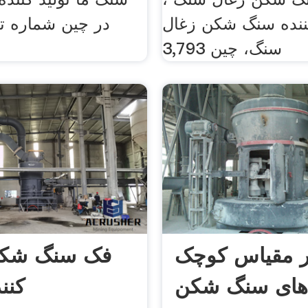
کننده سنگ شکن زغال
در چین شماره تل
سنگ، چین 3,793
ر مقیاس کوچک
فک سنگ شکن
های سنگ شکن
کنن