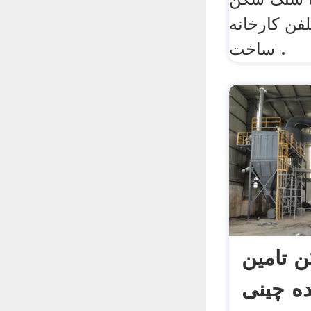
فن کارخانه
ساخت .
 تامین
ده چینی