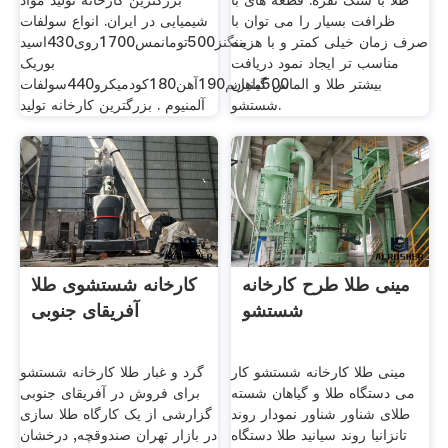
طلا با سنگ نقره. قطعه های با
بزرگترین کارخانه تولید مواد
ظرافت بسیار را می توان با
شیمیایی در ایران. انواع سولفات
صرف زمان خیلی کمتر و با هزینه
منگنز500تومانمس1700روی430اسید
مناسب تر ایجاد نمود دریافت
بوریک
بیشتر طلا و الماس گیاهان
500منیزیم190آهن180کودمیکرو440سولفات
شستشو.
آلمنیوم . بزرگترین کارخانه تولید
مینی طلا طرح کارخانه
کارخانه شستشوی طلا
شستشو
آفریقای جنوبی
مینی طلا کارخانه شستشو کار
گرد و غبار طلا کارخانه شستشو
می دستگاه طلا و گیاهان شسته
برای فروش در آفریقای جنوبی
طلای شناور شناور نمودار روند
گزارشی از یک کارگاه طلا سازی
تانزانیا روند سیانید طلا دستگاه
در بازار تهران صندوقچه, درخشان