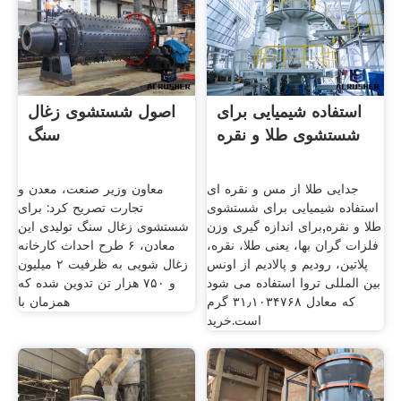
استفاده شیمیایی برای
اصول شستشوی زغال
شستشوی طلا و نقره
سنگ
جدایی طلا از مس و نقره ای
معاون وزیر صنعت، معدن و
استفاده شیمیایی برای شستشوی
تجارت تصریح کرد: برای
طلا و نقره,برای اندازه گیری وزن
شستشوی زغال سنگ تولیدی این
فلزات گران بها، یعنی طلا، نقره،
معادن، ۶ طرح احداث کارخانه
پلاتین، رودیم و پالادیم از اونس
زغال شویی به ظرفیت ۲ میلیون
بین المللی تروا استفاده می شود
و ۷۵۰ هزار تن تدوین شده که
که معادل ۳۱٫۱۰۳۴۷۶۸ گرم
همزمان با
است.خرید