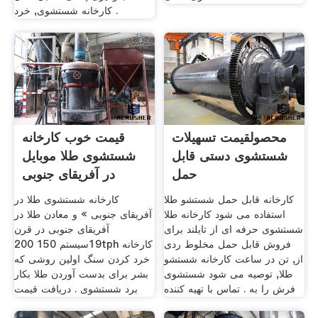
کارخانه شستشوی, خرد .
محصولقیمت تسهیلات
قیمت خوب کارخانه
شستشوی دستی قابل
شستشوی طلا موبایل
حمل
در آفریقای جنوبی
کارخانه قابل حمل شستشو طلا
کارخانه شستشوی طلا در
استفاده می شود کارخانه طلا
آفریقای جنوبی » و معادن طلا در
شستشوی حرفه ای از تایلند برای
آفریقای جنوبی در قرن
فروش قابل حمل مخلوط ردی
19سیستم 150 200tph کارخانه
از, تن در ساعت کارخانه شستشو
خرد کردن سنگ اولین روشی که
طلا, توصیه می شود شستشوی
بشر برای بدست آوردن طلا بکار
فرش را به . تماس با تهیه کننده
برد شستشوی . دریافت قیمت