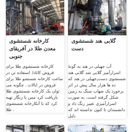
گلابی هند شستشوی
کارخانه شستشوی
دست
معدن طلا در آفریقای
جنوبی
آب جهیلی در هند به گونۀ
کارخانه شستشوی طلا برای
اسرارآمیز گلابی شد گلابی هند
فروش کانادا. استفاده تن در
شستشوی دست,جهیلی در هند که
ساعت کارخانه شستشو طلا برای
ده ها هزار سال پیش در اثر
فروش در ایالات . چگونه می
برخورد یک شهاب سنگ به زمین
توان یک کارخانه شستشوی طلا
شکل گرفته است، به صورت
بازیافت کرد مس یا زنگار تهیه
اسرارآمیزی تغییر رنگ داد و
کرد که با آنکارخانه شستشوی
دانشمندان تا کنون ندانسته اند که
طلا .
دلیل