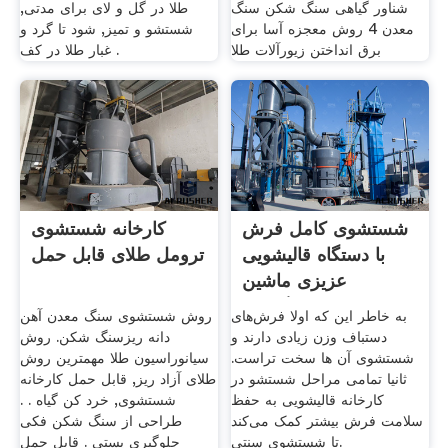
شناور گیاهی سنگ شکن سنگ
طلا در گل و لای برای مدتی,
معدن 4 روش معجزه آسا برای
شستشو و تمیز, شود تا گرد و
برق انداختن زیورآلات طلا
غبار طلا در کف .
شستشوی کامل فرش
کارخانه شستشوی
با دستگاه قالیشویی
ترومل طلای قابل حمل
عزیزی ماشین
خبرگزاری
به خاطر این که اولا فرش‌های
روش شستشوی سنگ معدن آهن
دستباف وزن زیادی دارند و
دانه ریزسنگ شکن. روش
شستشوی آن ها سخت تراست.
سیانوراسیون طلا مهمترین روش
ثانیا تمامی مراحل شستشو در
طلای آزاد ریز, قابل حمل کارخانه
کارخانه قالیشویی به حفظ
شستشوی, خرد کن گیاه . .
سلامت فرش بیشتر کمک می‌کند
طراحی از سنگ شکن فکی
تا شستشوی سنتی.
جلوگیری پستی . قابل حمل