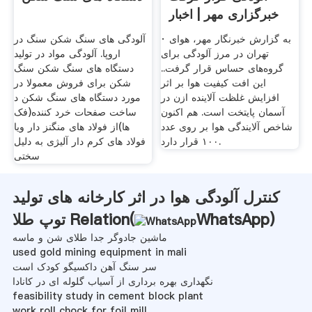
خبرگزاری مهر | اخبار
· به گزارش خبرنگار مهر، هوای
آلودگی های سنگ شکن سنگ در
تهران در مرز آلودگی برای
اروپا. آلودگی مواد در تولید
گروه‌های حساس قرار گرفت..
دستگاه های سنگ شکن سنگ
این افت کیفیت هوا بر اثر
شکن برای فروش معمولا در
افزایش غلظت آلاینده ازن در
مورد دستگاه های سنگ شکن د
آسمان پایتخت است. هم اکنون
ساخت صفحات خرد کننده(فک
شاخص آلایندگی هوا بر روی عدد
ها)از فولاد های منگنز دار ویا
۱۰۰ قرار دارد.
فولاد های کرم دار آلیژی به دلیل
سختی
کنترل آلودگی هوا در اثر کارخانه های تولید
)
WhatsApp
توپ طلا Relation(
ماشین جادوگر جدا طلای شن و ماسه
used gold mining equipment in mali
سر سنگ آهن داکسیگو کودک است
نگهداری بهره برداری از آسیاب گلوله ای در کانادا
feasibility study in cement block plant
work roll chock for foil mill