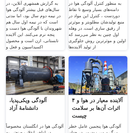
همشهری
به منظور کنترل آلودگی هوا در
به گزارش همشهری آنلاین، در
دامنه‌های بسیار وسیع تا نقاط
سال‌های قبل بیشتر آلودگی هوا
دوردست ، کنترل این مواد در
در نیمه دوم سال بود، اما مدتی
منبع تولیدشان مطلوبتر و موثرتر
است که در نیمه اول سال هم
از رقیق سازی است. در وهله
شهروندان با آلودگی هوا دست و
اول چنین به نظر می‌رسد که
پنجه نرم می‌کنند. این آلاینده
اولین و موثرترین روش جلوگیری
تابستانی، ازن است و محصول
از تولید آلاینده‌ها
اکسیداسیون و فعل و
۴ آلاینده معیار در هوا و
آلودگی ویکی‌پدیا،
اثرات آن‌ها بر سلامت
دانشنامهٔ آزاد
چیست
آلودگی هوا پنجمین عامل خطر
آلودگی هوا در انگلستان مخصوصاً
مرگ و میر زودرس در جهان
در اواخر انقلاب صنعتی به