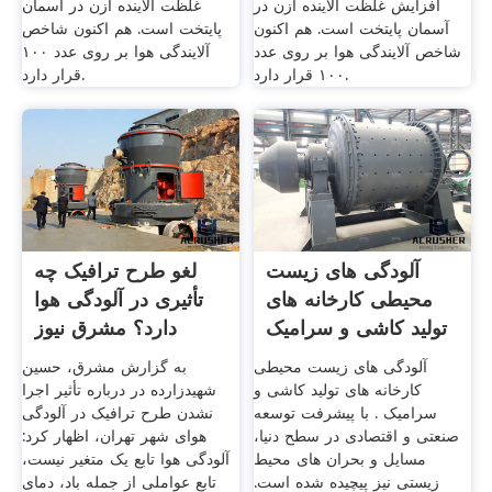
افزایش غلظت آلاینده ازن در
غلظت آلاینده ازن در آسمان
آسمان پایتخت است. هم اکنون
پایتخت است. هم اکنون شاخص
شاخص آلایندگی هوا بر روی عدد
آلایندگی هوا بر روی عدد ۱۰۰
۱۰۰ قرار دارد.
قرار دارد.
آلودگی های زیست
لغو طرح ترافیک چه
محیطی کارخانه های
تأثیری در آلودگی هوا
تولید کاشی و سرامیک
دارد؟ مشرق نیوز
آلودگی های زیست محیطی
به گزارش مشرق، حسین
کارخانه های تولید کاشی و
شهیدزارده در درباره تأثیر اجرا
سرامیک . با پیشرفت توسعه
نشدن طرح ترافیک در آلودگی
صنعتی و اقتصادی در سطح دنیا،
هوای شهر تهران، اظهار کرد:
مسایل و بحران های محیط
آلودگی هوا تابع یک متغیر نیست،
زیستی نیز پیچیده شده است.
تابع عواملی از جمله باد، دمای