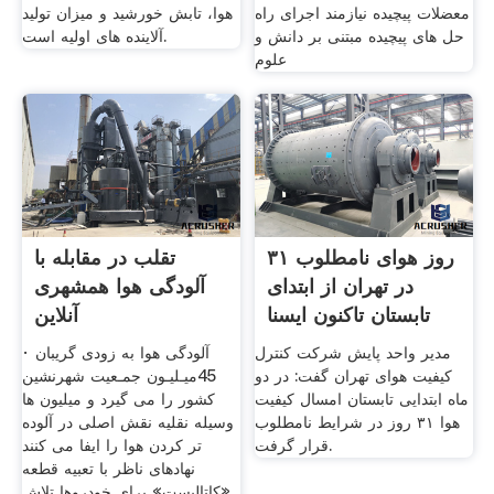
معضلات پیچیده نیازمند اجرای راه
هوا، تابش خورشید و میزان تولید
حل های پیچیده مبتنی بر دانش و
آلاینده های اولیه است.
علوم
۳۱ روز هوای نامطلوب
تقلب در مقابله با
در تهران از ابتدای
آلودگی هوا همشهری
تابستان تاکنون ایسنا
آنلاین
مدیر واحد پایش شرکت کنترل
· آلودگی هوا به زودی گریبان
کیفیت هوای تهران گفت: در دو
45میـلیـون جمـعیت شهرنشین
ماه ابتدایی تابستان امسال کیفیت
کشور را می گیرد و میلیون ها
هوا ۳۱ روز در شرایط نامطلوب
وسیله نقلیه نقش اصلی در آلوده
قرار گرفت.
تر کردن هوا را ایفا می کنند
نهادهای ناظر با تعبیه قطعه
«کاتالیست» برای خودروها تلاش