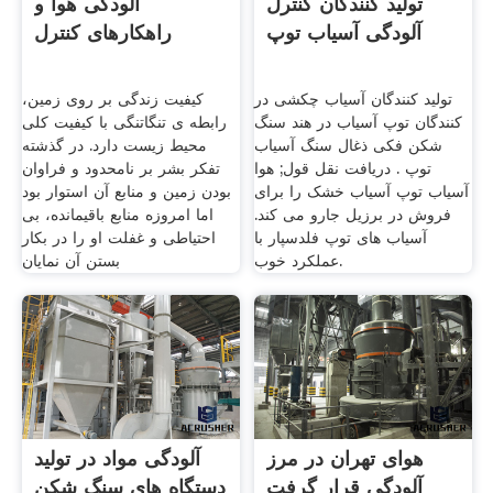
تولید کنندگان کنترل
آلودگی هوا و
آلودگی آسیاب توپ
راهکارهای کنترل
تولید کنندگان آسیاب چکشی در
کیفیت زندگی بر روی زمین،‌
کنندگان توپ آسیاب در هند سنگ
رابطه ی تنگاتنگی با کیفیت کلی
شکن فکی ذغال سنگ آسیاب
محیط زیست دارد. در گذشته
توپ . دریافت نقل قول; هوا
تفکر بشر بر نامحدود و فراوان
آسیاب توپ آسیاب خشک را برای
بودن زمین و منابع آن استوار بود
فروش در برزیل جارو می کند.
اما امروزه منابع باقیمانده، بی
آسیاب های توپ فلدسپار با
احتیاطی و غفلت او را در بکار
عملکرد خوب.
بستن آن نمایان
هوای تهران در مرز
آلودگی مواد در تولید
آلودگی قرار گرفت
دستگاه های سنگ شکن