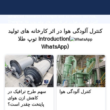
کنترل آلودگی هوا در اثر کارخانه های تولید توپ طلا
manufacturer Grasping strong production capability,
advanced research strength and excellent service,
Shanghai کنترل آلودگی هوا در اثر کارخانه های تولید توپ طلا
supplier create the value and bring values to all of
کنترل آلودگی هوا در اثر کارخانه های تولید
customers.
توپ طلا Introduction(
WhatsApp
)
کنترل آلودگی هوا
سهم طرح ترافیک در
کاهش ازن هوای
پایتخت چقدر است؟