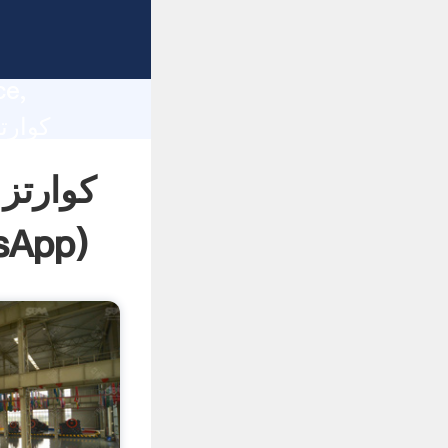
lity,
ce,
 of
کوارتز
sApp
)