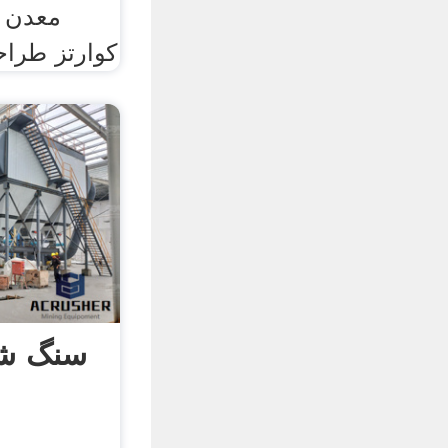
معدن 
کوارتز طرا
سنگ شک