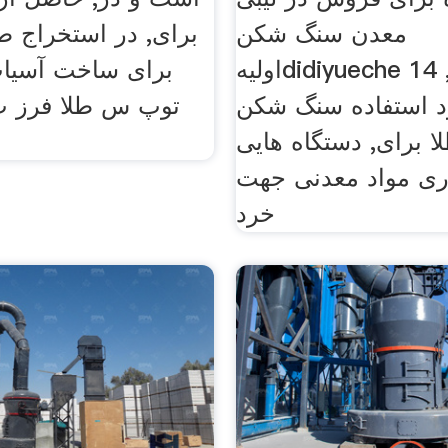
معدن سنگ شکن
برای, در استخراج طل
اولیهdidiyueche 14 ژوئن 2016,
برای ساخت آسیاب
 استفاده سنگ شکن
توپ س طلا فرز ت
ا برای, دستگاه هایی
ری مواد معدنی جهت
خرد