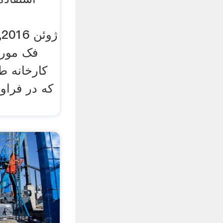
فک مورد
کارخانه طل
که در فراو