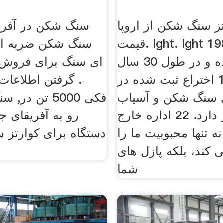
تز سنگ شکن از اروپا
سنگ شکن در آفریق
قیمت. lght. lght در سال 1987
سنگ شکن ضربه ای
تاسیس شده و در طول 30 سال
ای سنگ برای فروش د
گذشته، 124 اختراع ثبت شده در
. گرفتن اطلاعا
سنگ شكن و آسیاب
فکی 5000 تن د
را در اختیار دارد. 22 اداره خارج
رو به آفریقای ج
ه تنها محبوبیت ما را
دستگاه برای کوارتز 
 کند، بلکه پازل های
شما