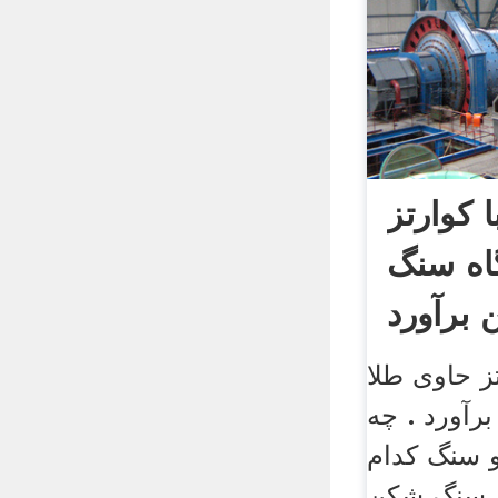
 کوارتز
اه سنگ
برآورد
ز حاوی طلا
آورد . چه
 سنگ کدام
ز سنگ شکن