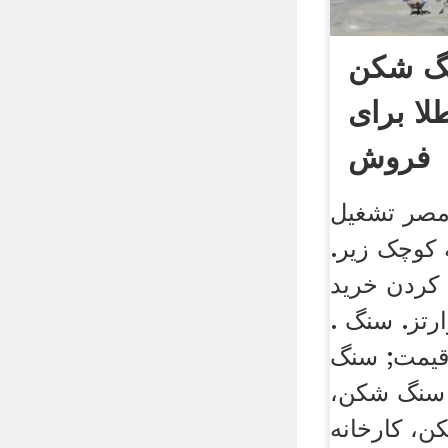
نگ شکن
لا برای
فروش
مصر تشغيل
کوچک زیر.
کردن خرید
ارتز. سنگ .
قیمت; سنگ
سنگ شکن،
ن، کارخانه