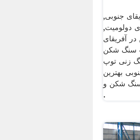
ای جنوبی,
 دولومیت,
ر آفریقای
ت سنگ شکن
ر, سنگ زنی توپ
نوبی بهترین
سنگ شکن و
.