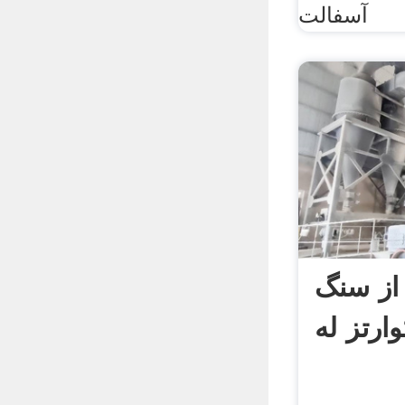
آسفالت
 از سنگ
وارتز له