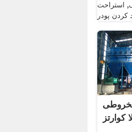
گ, استراحت
خروطی
 کوارتز