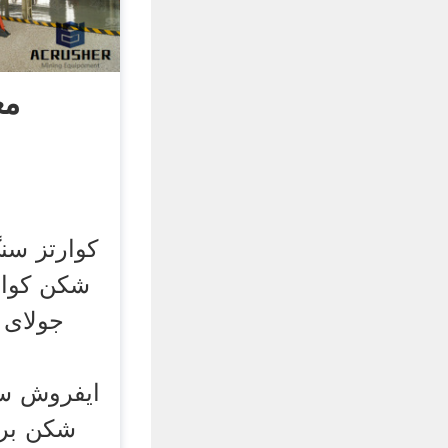
مع
کوارتز سن
شکن برا