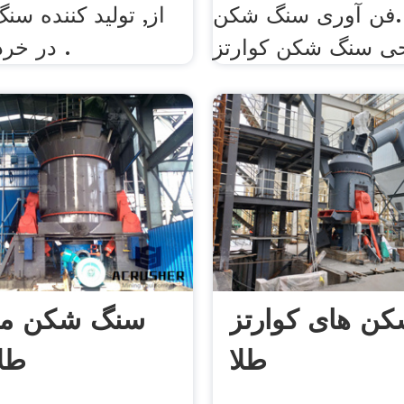
.فن آوری سنگ شکن
از, تولید کننده سن
حی سنگ شکن کوارتز
در خرد کردن پودر .
ن های کوارتز
سنگ شکن م
طلا
طلا