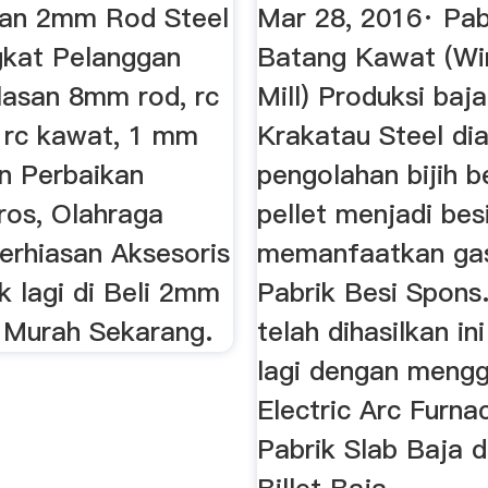
.
san 2mm Rod Steel
Mar 28, 2016· Pab
gkat Pelanggan
Batang Kawat (Wi
lasan 8mm rod, rc
Mill) Produksi baj
o rc kawat, 1 mm
Krakatau Steel dia
an Perbaikan
pengolahan bijih b
ros, Olahraga
pellet menjadi bes
erhiasan Aksesoris
memanfaatkan gas
k lagi di Beli 2mm
Pabrik Besi Spons
 Murah Sekarang.
telah dihasilkan in
lagi dengan meng
Electric Arc Furna
Pabrik Slab Baja 