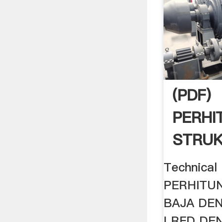
(PDF)
PERHI
STRUK
DENG
Technical
LRFD .
PERHITU
BAJA DE
LRFD DE