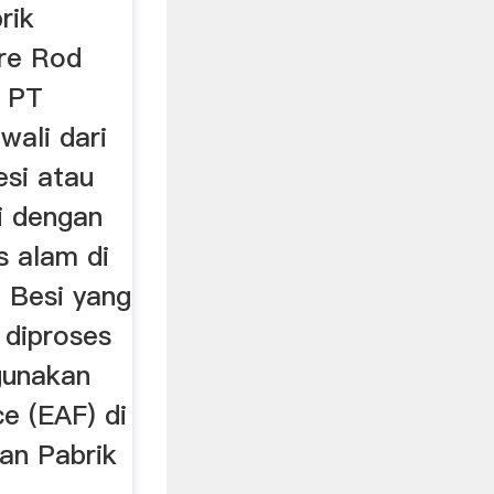
rik
re Rod
a PT
wali dari
esi atau
i dengan
 alam di
. Besi yang
i diproses
gunakan
ce (EAF) di
dan Pabrik