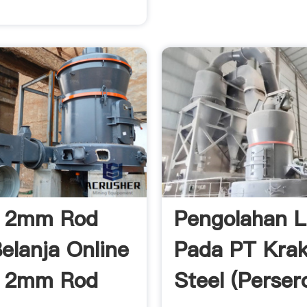
n 2mm Rod
Pengolahan 
Belanja Online
Pada PT Kra
n 2mm Rod
Steel (Perser