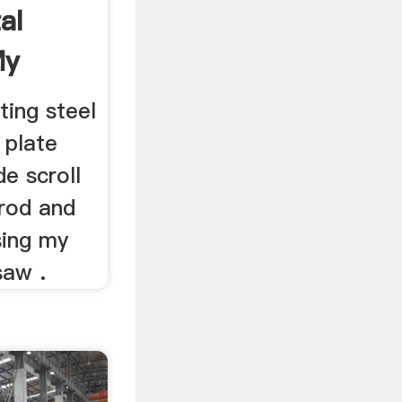
al
My
.
ting steel
 plate
e scroll
 rod and
sing my
saw .