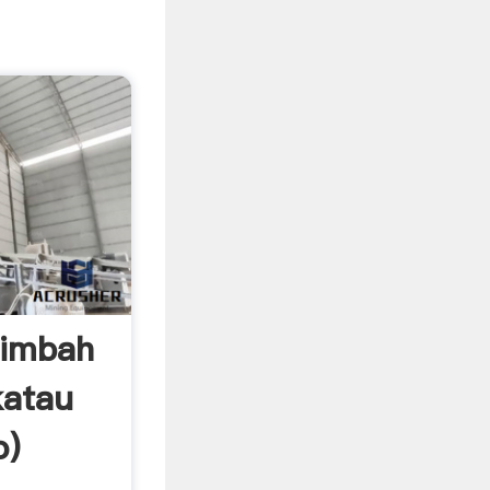
Limbah
katau
o)