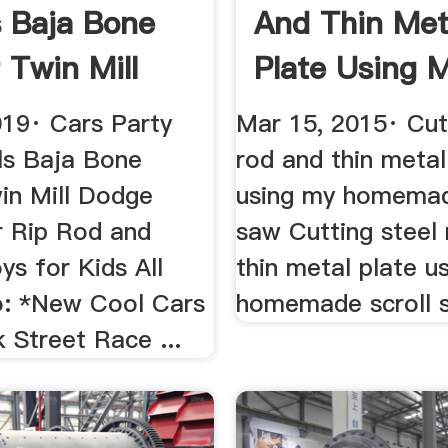
 Baja Bone
And Thin Met
 Twin Mill
Plate Using 
..
Homemade ..
019· Cars Party
Mar 15, 2015· Cut
s Baja Bone
rod and thin metal
in Mill Dodge
using my homemad
r Rip Rod and
saw Cutting steel
ys for Kids All
thin metal plate u
o: *New Cool Cars
homemade scroll 
 Street Race ...