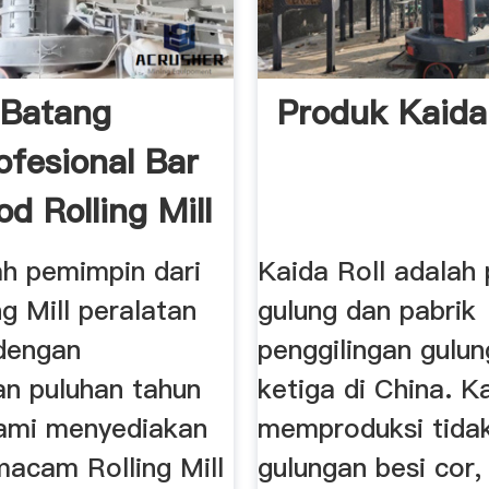
 Batang
Produk Kaida 
ofesional Bar
d Rolling Mill
ah pemimpin dari
Kaida Roll adalah
ng Mill peralatan
gulung dan pabrik
 dengan
penggilingan gulun
n puluhan tahun
ketiga di China. K
 kami menyediakan
memproduksi tida
macam Rolling Mill
gulungan besi cor,