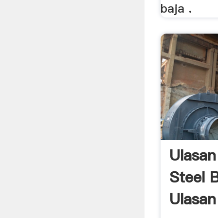
baja .
Ulasa
Steel 
Ulasa