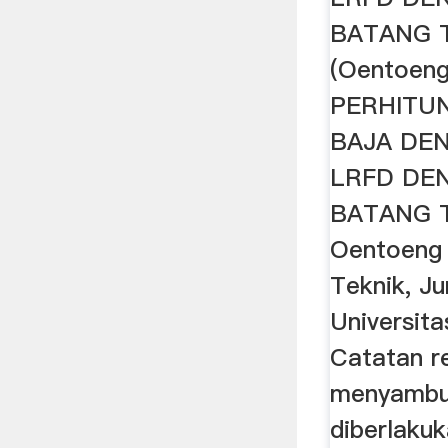
BATANG 
(Oentoeng
PERHITU
BAJA DE
LRFD DE
BATANG 
Oentoeng 
Teknik, Ju
Universita
Catatan r
menyambu
diberlaku