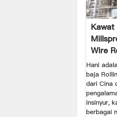
Kawat
Millspr
Wire Ro
...
Hani adal
baja Rolli
dari Cina
pengalama
insinyur,
berbagai 