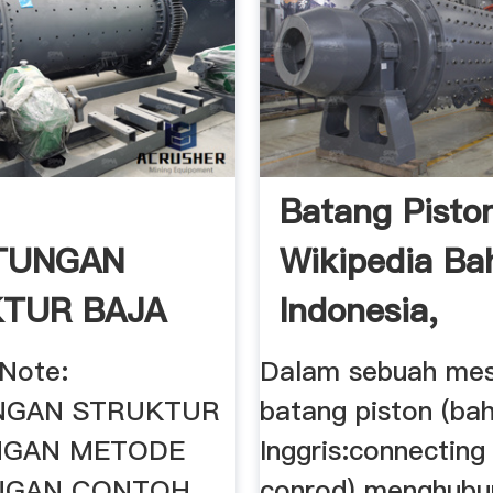
Batang Pisto
TUNGAN
Wikipedia Ba
TUR BAJA
Indonesia,
AN METODE
Ensiklopedia
 Note:
Dalam sebuah mesi
NGAN STRUKTUR
batang piston (ba
NGAN METODE
Inggris:connecting
NGAN CONTOH
conrod) menghubu