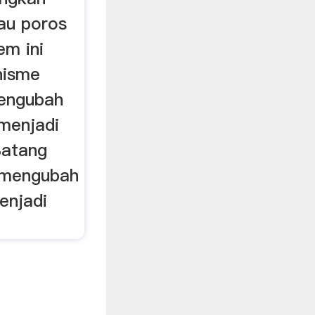
tau poros
em ini
nisme
engubah
 menjadi
Batang
t mengubah
enjadi