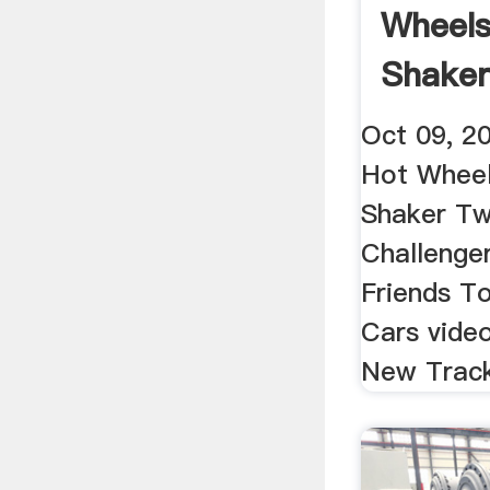
Wheels
Shaker
Dodge .
Oct 09, 2
Hot Wheel
Shaker Tw
Challenge
Friends To
Cars vide
New Track