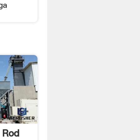
uga
l Rod