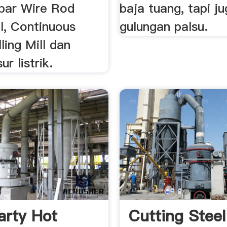
bar Wire Rod
baja tuang, tapi j
ll, Continuous
gulungan palsu.
ling Mill dan
r listrik.
arty Hot
Cutting Stee