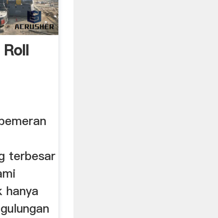
Roll
 pemeran
g terbesar
ami
k hanya
 gulungan