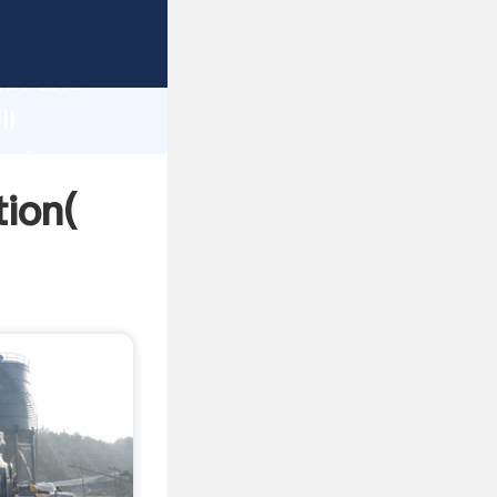
trong
gth and
ll
 of
tion(