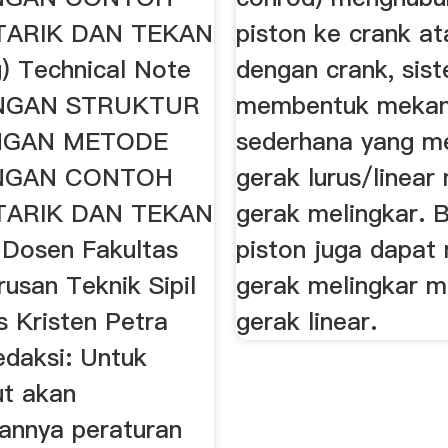
TARIK DAN TEKAN
piston ke crank a
) Technical Note
dengan crank, sist
NGAN STRUKTUR
membentuk meka
NGAN METODE
sederhana yang m
NGAN CONTOH
gerak lurus/linear
TARIK DAN TEKAN
gerak melingkar. 
Dosen Fakultas
piston juga dapa
rusan Teknik Sipil
gerak melingkar m
s Kristen Petra
gerak linear.
edaksi: Untuk
t akan
kannya peraturan