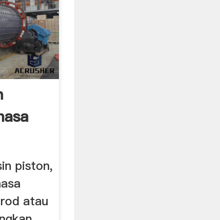
n
hasa
 Bebas
n piston,
hasa
 rod atau
ngkan