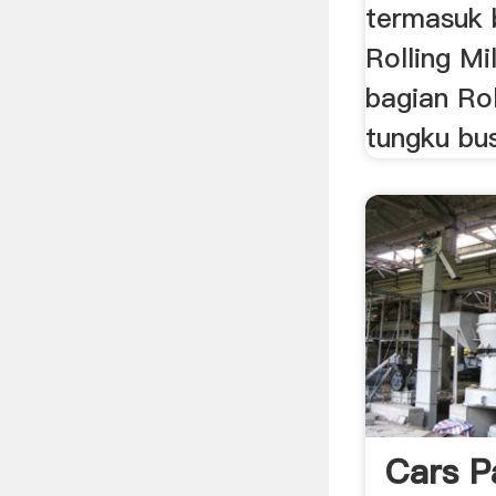
termasuk 
Rolling Mi
bagian Rol
tungku busu
Cars P