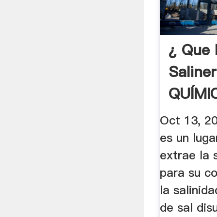
¿ Que 
Saliner
QUÍMI
Oct 13, 2
es un lug
extrae la 
para su c
la salinid
de sal dis