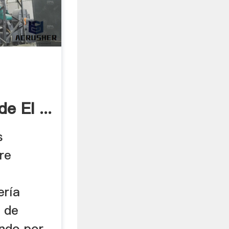
e El ...
s
re
ería
a de
ndo por