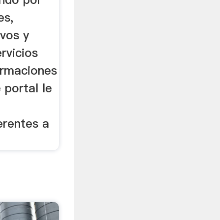
es,
ivos y
rvicios
ormaciones
 portal le
erentes a