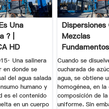
Es Una
Dispersiones
a ? |
Mezclas
CA HD
Fundamentos
Química
015· Una salinera
Cuando se disuelv
ar en donde se
cucharada de azúc
sal del agua salada
agua, se obtiene 
onsumo humano y
homogénea, en la 
ad es el contenido
composición de la
uelta en un cuerpo
uniforme. Sin emb