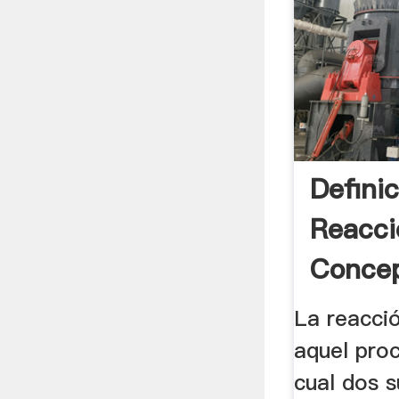
Defini
Reacci
Conce
Defini
La reacci
aquel pro
cual dos 