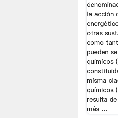
denominad
la acción 
energético
otras sus
como tant
pueden se
químicos 
constitui
misma cla
químicos 
resulta de
más ...