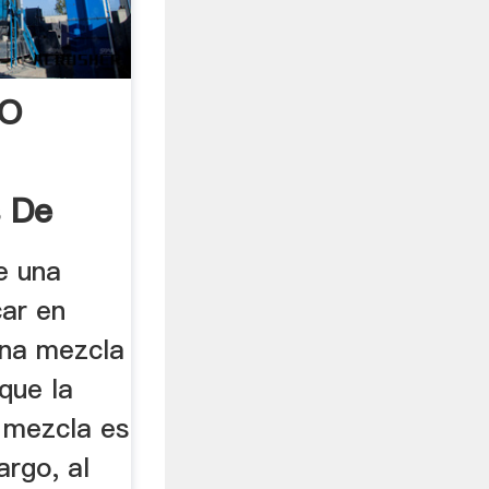
 O
 De
e una
ar en
una mezcla
que la
 mezcla es
argo, al