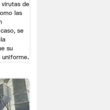
 virutas de
como las
n
 caso, se
la
ue su
 uniforme.