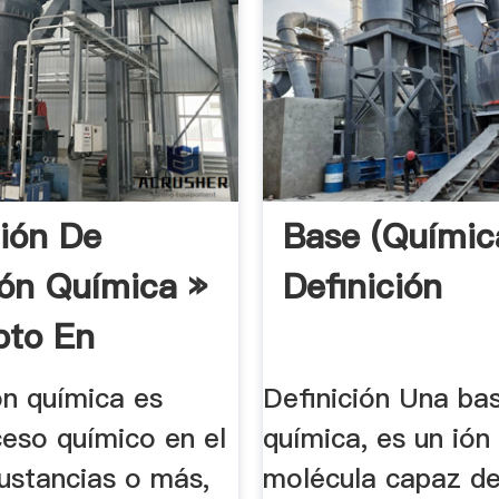
ción De
Base (químic
ón Química »
Definición
pto En
ción ABC
ón química es
Definición Una bas
ceso químico en el
química, es un ión
sustancias o más,
molécula capaz d