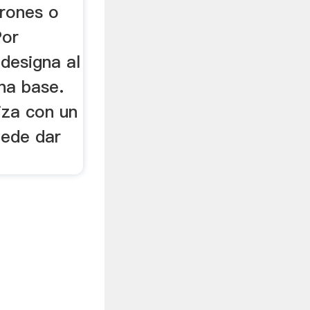
trones o
Por
designa al
una base.
iza con un
uede dar