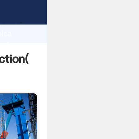
 strong
gth and
mica
 of
ction(