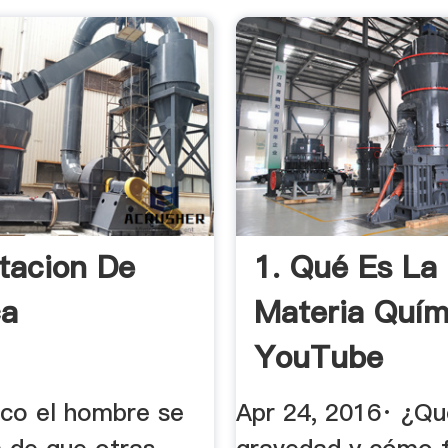
tacion De
1. Qué Es La
ca
Materia Quím
YouTube
co el hombre se
Apr 24, 2016· ¿Qu