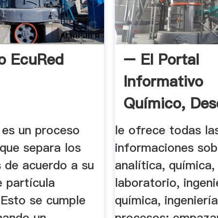
o EcuRed
– El Portal
Informativo
Químico, Desd
 es un proceso
le ofrece todas la
que separa los
informaciones sob
s de acuerdo a su
analítica, química,
 partícula
laboratorio, ingeni
. Esto se cumple
química, ingenierí
nando un
procesos: empaza