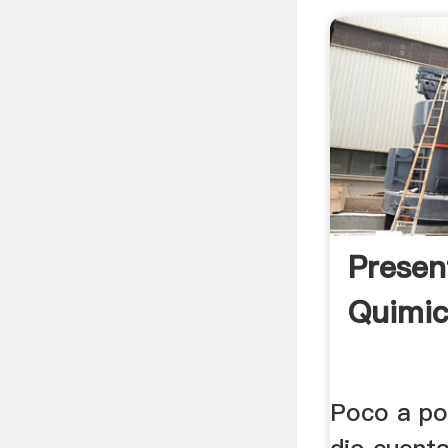
Presen
Quimi
Poco a po