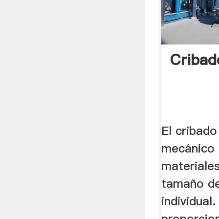
Cribad
El cribado
mecánico 
materiale
tamaño de
individual
proporcio