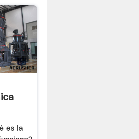
ica
é es la