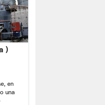
a )
e, en
 o una
e