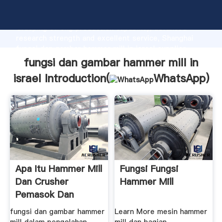
fungsi dan gambar hammer mill in israel manufacturer
Grasping strong production capability, advanced
research strength and excellent service, Shanghai
fungsi dan gambar hammer mill in israel supplier
create the value and bring values to all of customers.
fungsi dan gambar hammer mill in
israel Introduction(
WhatsApp
)
Apa Itu Hammer Mill
Fungsi Fungsi
Dan Crusher
Hammer Mill
Pemasok Dan
fungsi dan gambar hammer
Learn More mesin hammer