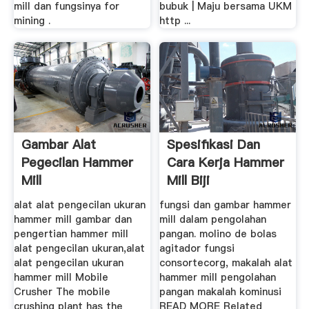
mill dan fungsinya for
bubuk | Maju bersama UKM
mining .
http ...
Gambar Alat
Spesifikasi Dan
Pegecilan Hammer
Cara Kerja Hammer
Mill
Mill Biji
alat alat pengecilan ukuran
fungsi dan gambar hammer
hammer mill gambar dan
mill dalam pengolahan
pengertian hammer mill
pangan. molino de bolas
alat pengecilan ukuran,alat
agitador fungsi
alat pengecilan ukuran
consortecorg, makalah alat
hammer mill Mobile
hammer mill pengolahan
Crusher The mobile
pangan makalah kominusi
crushing plant has the
READ MORE Related