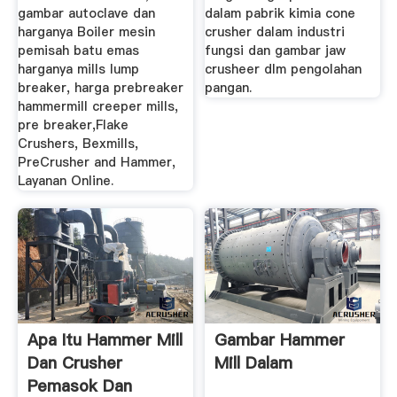
gambar autoclave dan
dalam pabrik kimia cone
harganya Boiler mesin
crusher dalam industri
pemisah batu emas
fungsi dan gambar jaw
harganya mills lump
crusheer dlm pengolahan
breaker, harga prebreaker
pangan.
hammermill creeper mills,
pre breaker,Flake
Crushers, Bexmills,
PreCrusher and Hammer,
Layanan Online.
Apa Itu Hammer Mill
Gambar Hammer
Dan Crusher
Mill Dalam
Pemasok Dan