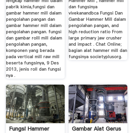
lengkap hammer mill dalam
Hammer Mill , hammer mill
pabrik kimia,fungsi dan
dan fungsinya
gambar hammer mill dalam
vivekanandbca Fungsi Dan
pengolahan pangan dan
Gambar Hammer Mill dalam
gambar hammer mill dalam
pengolahan pangan, and
pengolahan pangan. fungsi
high reduction ratio From
dan gambar rolll mill dalam
large primary jaw crusher
pengolahan pangan,
and impact . Chat Online;
komponen yang berada
bagian alat hammer mill dan
pada vertical mill raw mill
fungsinya societyplusorg.
beserta fungsinya, 9 Des
2013, jenis roll dan fungsi
nya .
Fungsi Hammer
Gambar Alat Gerus