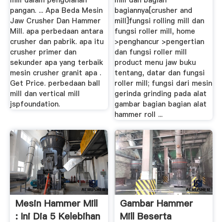
mill dalam pengolahan
mill dan bagian
pangan. ... Apa Beda Mesin
bagiannya[crusher and
Jaw Crusher Dan Hammer
mill]fungsi rolling mill dan
Mill. apa perbedaan antara
fungsi roller mill, home
crusher dan pabrik. apa itu
>penghancur >pengertian
crusher primer dan
dan fungsi roller mill
sekunder apa yang terbaik
product menu jaw buku
mesin crusher granit apa .
tentang, datar dan fungsi
Get Price. perbedaan ball
roller mill; fungsi dari mesin
mill dan vertical mill
gerinda grinding pada alat
jspfoundation.
gambar bagian bagian alat
hammer roll ...
Mesin Hammer Mill
Gambar Hammer
: Ini Dia 5 Kelebihan
Mill Beserta