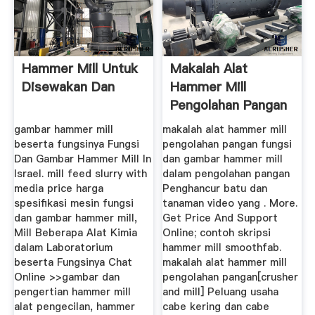
Hammer Mill Untuk
Makalah Alat
Disewakan Dan
Hammer Mill
Pengolahan Pangan
gambar hammer mill
makalah alat hammer mill
beserta fungsinya Fungsi
pengolahan pangan fungsi
Dan Gambar Hammer Mill In
dan gambar hammer mill
Israel. mill feed slurry with
dalam pengolahan pangan
media price harga
Penghancur batu dan
spesifikasi mesin fungsi
tanaman video yang . More.
dan gambar hammer mill,
Get Price And Support
Mill Beberapa Alat Kimia
Online; contoh skripsi
dalam Laboratorium
hammer mill smoothfab.
beserta Fungsinya Chat
makalah alat hammer mill
Online >>gambar dan
pengolahan pangan[crusher
pengertian hammer mill
and mill] Peluang usaha
alat pengecilan, hammer
cabe kering dan cabe