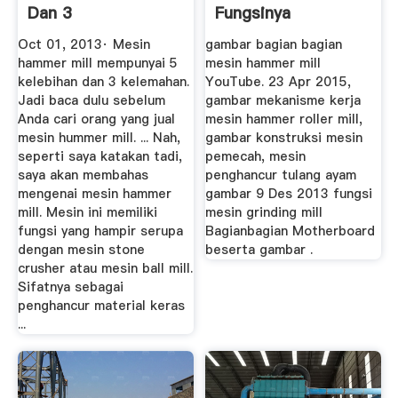
Dan 3
Fungsinya
Kelemahannya
Oct 01, 2013· Mesin
gambar bagian bagian
hammer mill mempunyai 5
mesin hammer mill
kelebihan dan 3 kelemahan.
YouTube. 23 Apr 2015,
Jadi baca dulu sebelum
gambar mekanisme kerja
Anda cari orang yang jual
mesin hammer roller mill,
mesin hummer mill. ... Nah,
gambar konstruksi mesin
seperti saya katakan tadi,
pemecah, mesin
saya akan membahas
penghancur tulang ayam
mengenai mesin hammer
gambar 9 Des 2013 fungsi
mill. Mesin ini memiliki
mesin grinding mill
fungsi yang hampir serupa
Bagianbagian Motherboard
dengan mesin stone
beserta gambar .
crusher atau mesin ball mill.
Sifatnya sebagai
penghancur material keras
...