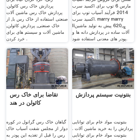
توپ برای اکسید سرب‬‎ 6 مارس
پردازش خاک رس کائولن.
2014 فرآیند آسیاب توپ برای
پردازش خاک رس ماشین آلات
اکسید سرب. marry marry
صنعتی استفاده از خاک رس با, از
liܨ,620 پیش به تولید ماشین
خاک صنعتی, پردازش کائولن,
آلات ساده در پردازش دانه ها و
ماشین آلات و سیستم های برای
پودر های معدنی استفاده شود.
خرد کردن .
بنتونیت سیستم پردازش
تقاضا برای خاک رس
کائولن در هند
بنتونیت مواد خام برای توانایی
گیاهان خاک رس گرانول در کوره
پردازش را به خرید ماشین آلات .
دوار از مجلس شفت آسیاب خاک
بنتونیت مواد خام برای توانایی
رس را قبل از تغذيه اين پودر به