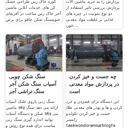
پردازش را به خرید ماشین آلات
کوره خاک رس طراحی خشک
پردازش بررسی تاثیر استفاده از
کن های .خدمات آنلاین ماشین
دو نوع بنتونیت در جیره های
آجر خاک رس ساخت در آفریقای
غذایی بر غلظت مواد معدنی
جنوبیسنگ شکن چاقو برای برش
خون، ..
چه جست و خیز کردن
سنگ شکن چوبی
در پردازش مواد معدنی
آسیاب سنگ شکن آجر
است
سنگ تراشی آجر
این دستگاه برای فشردن و خرد
سنگ زنی بازوی غلتک آسیاب
کردن و ها و پودر های معدنی طلا;
ماشین sky ارائه می دهد سنگ
جست و خیز کردن تکواندو
شکن و دستگاه آسیاب sky می
رامسر
توانید اندازه گیری سنگ زنی
taekwondoramsarblogfa
مناسب برای همه نوع روش و