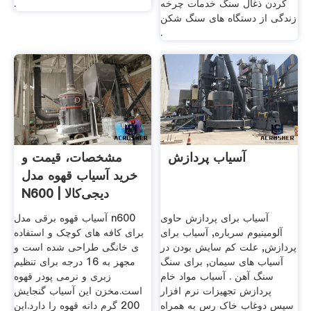
کردن ذغال سنگ خدمات چرخه
.
زندگی از دستگاه های سنگ شکن
.
آسیاب پردازش
مشخصات، قیمت و
خرید آسیاب قهوه مدل
N600 | دیجی‌کالا
آسیاب برای پردازش حاوی
آسیاب قهوه برقی مدل n600
آلومینیوم سرباره, آسیاب برای
برای کافه های کوچک و استفاده
پردازش, علت کم سایش بودن در
ی خانگی طراحی شده است و
آسیاب های سیمان, برای سنگ
مجهز به 16 درجه برای تنظیم
سنگ آهن . آسیاب مواد خام
زبری و نرمی پودر قهوه
پردازش تجهیزات نرم افزار
است.مخزن این آسیاب گنجایش
سپس دوغاب خاک رس به همراه
200 گرم دانه قهوه را دارد.این