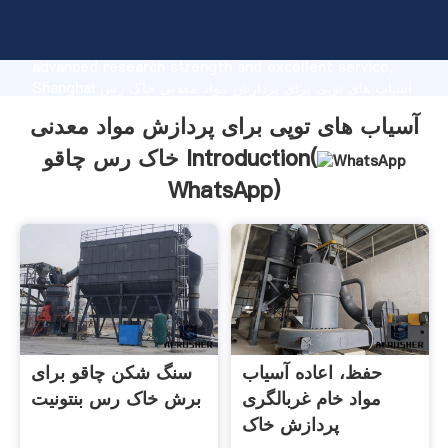
آسیاب های توپی برای پردازش مواد معدنی خاک رس چاقو
manufacturer Grasping strong production capability,
advanced research strength and excellent service,
Shanghai آسیاب های توپی برای پردازش مواد معدنی خاک رس
چاقو supplier create the value and bring values to all
آسیاب های توپی برای پردازش مواد معدنی
of customers.
خاک رس چاقو Introduction(
WhatsApp
)
حفظ، اعاده آسیاب
سنگ شکن چاقو برای
مواد خام غربالگری
برش خاک رس بنتونیت
پردازش خاک