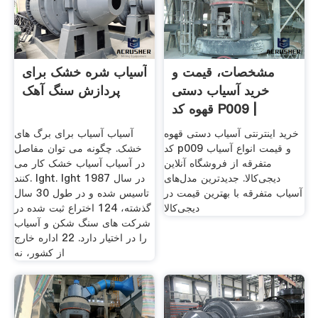
مشخصات، قیمت و
آسیاب شره خشک برای
خرید آسیاب دستی
پردازش سنگ آهک
قهوه کد P009 |
دیجی‌کالا
خرید اینترنتی آسیاب دستی قهوه
آسیاب آسیاب برای برگ های
کد p009 و قیمت انواع آسیاب
خشک. چگونه می توان مفاصل
متفرقه از فروشگاه آنلاین
در آسیاب آسیاب خشک کار می
دیجی‌کالا. جدیدترین مدل‌های
کنند. lght. lght در سال 1987
آسیاب متفرقه با بهترین قیمت در
تاسیس شده و در طول 30 سال
دیجی‌کالا
گذشته، 124 اختراع ثبت شده در
شركت های سنگ شكن و آسیاب
را در اختیار دارد. 22 اداره خارج
از کشور، نه