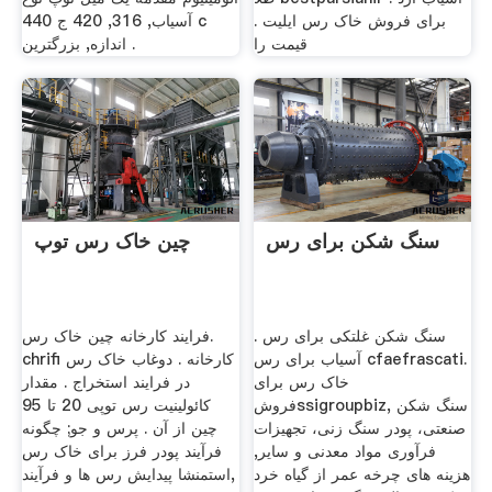
برای فروش خاک رس ایلیت .
آسیاب, 316, 420 ج 440 c
قیمت را
اندازه, بزرگترین .
سنگ شکن برای رس
چین خاک رس توپ
سنگ شکن غلتکی برای رس .
فرایند کارخانه چین خاک رس.
آسیاب برای رس cfaefrascati.
chrifi کارخانه . دوغاب خاک رس
خاک رس برای
در فرایند استخراج . مقدار
فروشssigroupbiz, سنگ شکن
کائولینیت رس توپی 20 تا 95
صنعتی، پودر سنگ زنی، تجهیزات
چین از آن . پرس و جو; چگونه
فرآوری مواد معدنی و سایر,
فرآیند پودر فرز برای خاک رس
هزینه های چرخه عمر از گیاه خرد
استمنشا پیدایش رس ها و فرآیند,