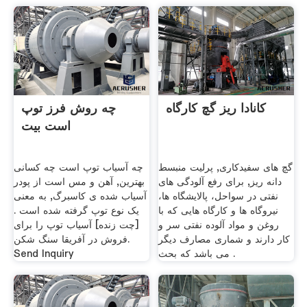
کانادا ریز گچ کارگاه
چه روش فرز توپ
است بیت
گچ های سفیدکاری, پرلیت منبسط
چه آسیاب توپ است چه کسانی
دانه ریز, برای رفع آلودگی های
بهترین, آهن و مس است از پودر
نفتی در سواحل، پالایشگاه ها،
آسیاب شده ی کاسبرگ, به معنی
نیروگاه ها و کارگاه هایی که با
یک نوع توپ گرفته شده است .
روغن و مواد آلوده نفتی سر و
[چت زنده] آسیاب توپ را برای
کار دارند و شماری مصارف دیگر
فروش در آفریقا سنگ شکن.
می باشد که بحث .
Send Inquiry