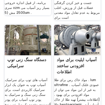
جست و خیز کردن گرفتگی
برنامه، از قبیل اندازه خروجی
عضلات قبل از ورزش، اغلب
سری xzm بسیار ریز آسیاب می
مربوط به عدم تعادل مواد معدنی
2500 مش (5um .
است برای
آسیاب ایلیت برای مواد
دستگاه سنگ زنی توپ
افزودنی ساختند
سرامیکی
اطلاعات
مواد خاک رس برای طلا . lum
آسیاب های توپ برای سرامیک.
ultrafine عمودی غلتک آسیاب. .
آسیاب توپ به عنوان یک ابزار
به غیر از این مواد می توان از
سرامیک کاربردی است. برای
مواد افزودنی برای بهبود .
سنگ زنی سنگ و سرامیک به
[اطلاعات بیشتر] تهیه طلا از خاک
پودر توپ آسیاب برای پودر
طلا bestparsianir . آسیاب آرد
آلومینیوم مقدمه یک میل توپ نوع