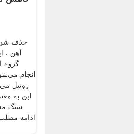
حذف شن 
آهن . ا
گروه ا
انجام می‌شو
روتیل می‌
این به مع
سنگ معد
ادامه مطلب.