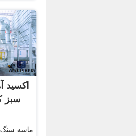
اکسید آ
سبز ک