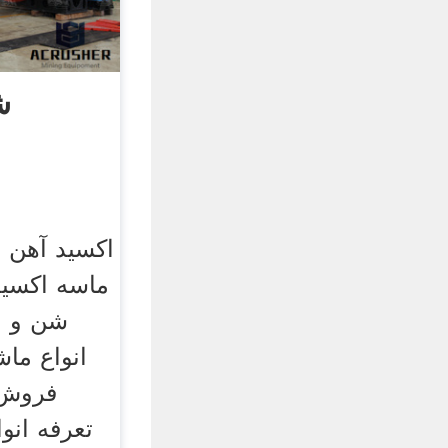
ش
اکسید آهن 
ماسه اکسید
شن و م
انواع ما
فروش ا
تعرفه انو