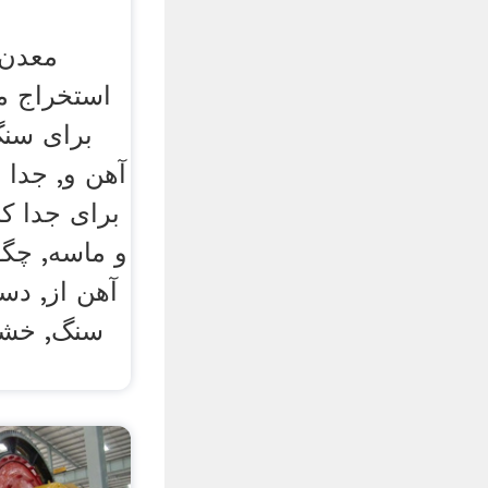
معدن 
استخراج م
برای سن
آهن و, جدا 
برای جدا ک
و ماسه, چگ
آهن از, دس
سنگ, خشک