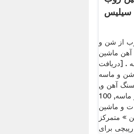
 سیلیس
ب از شن و
آهن ماشین
 . [دریافت
 ماسه istgah. شن
سنگ آهن و,
خطوط تولید شن و ماسه, 100
نات و ماشین
ن » متمرکز
رپیچی برای