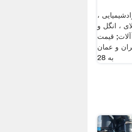
دشیمیایی ،
ی ، انگل و
لات; قیمت
ران و عمان
به 28