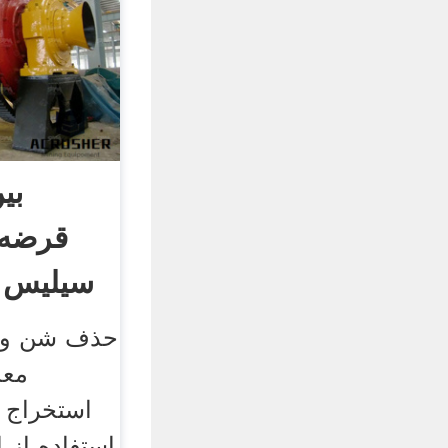
بی
قرضه 
سیلیس و
حذف شن و 
معد
استخراج از
استفاده از