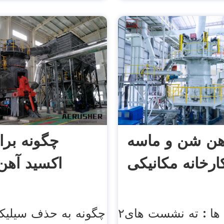
هن شن و ماسه
چگونه بر
ارخانه مکانیکی
اکسید آهن 
۲ماسه سنگ ها : ته نشست های
چگونه به حذف سیلیکا