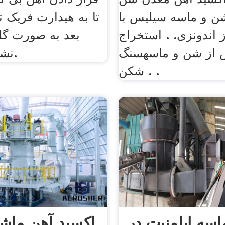
ن و ماسه سیلیس با
تا به هیدارت فریک ت
ز اندونزی. . استخراج
بعد به صورت گلو
 از شن و ماسهسنگ
نشین می شود.
شکن . .
سه ایلمنیت در
اکسید آهن ماش