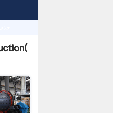
h
حذف شن و ماسه اکسی