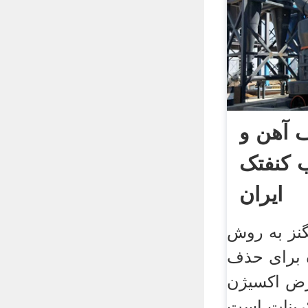
 آهن و
ب کنفتک
ایران
نز به روش
ه برای حذف
رض اکسیژن
کربنات است