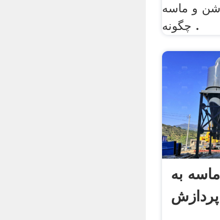
 شن و ماسه
چگونه .
اسه به
ردازش