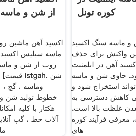
کوره تونل
از شن و ماسه
و ماسه سنگ اکسید
اکسید آهن ماشین رو
ین واکنش برای حذف
ماسه سیلیس اکسید 
کسید آهن در ایلمنیت
روب از شن و ماسه
د. حاوی شن و ماسه
قیمت] شن و
تواند استخراج شود و
وماسه ، گچ ، 
نی کاهش دسترسی به
ن غلظت بالا است.
هکتار با کلیه امکا
 معرفی فرآیند کوره
آلات خط . گپ آنلای
های
ما