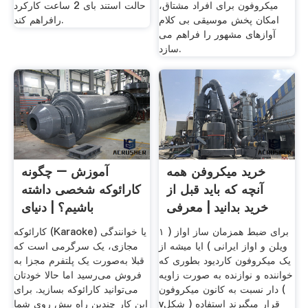
میکروفون برای افراد مشتاق،
حالت استند بای 2 ساعت کارکرد
امکان پخش موسیقی بی کلام
رافراهم کند.
آوازهای مشهور را فراهم می
سازد.
خرید میکروفن همه
آموزش – چگونه
آنچه که باید قبل از
کارائوکه شخصی داشته
خرید بدانید | معرفی
باشیم؟ | دنیای
اپلیکیشن
۱ برای ضبط همزمان ساز اواز (
کارائوکه (Karaoke) یا خوانندگی
ویلن و اواز ایرانی ) ایا میشه از
مجازی، یک سرگرمی است که
یک میکروفون کاردیود بطوری که
قبلا به‌صورت یک پلتفرم مجزا به
خواننده و نوازنده به صورت زاویه
فروش می‌رسید اما حالا خودتان
دار نسبت به کانون میکروفون (
می‌توانید کارائوکه بسازید. برای
vشکل ) قرار میگیرند استفاده
این کار چندین راه پیش روی شما