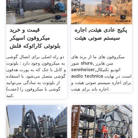
پکیج عادی هیئت, اجاره
قیمت و خرید
سیستم صوتی هیئت
میکروفون اسپیکر
بلوتوثی کارائوکه فلش
خور مدل 858
میکروفون های ما از برند های
دو راه اصلی برای اتصال گوشی
شور shure, سن هایزر
به میکروفون وجود دارد : بلوتوث
sennheiser,ائودیو تکنیکال
و کابل با جک که به پورت هدفون
audio technica است. در نهایت
گوشی متصل می‌شود. با استفاده
برای اجاره سیستم صوتی هیئت و
از بلوتوث به سادگی می‌توانید
اجاره باند برای هیئت.
گوشی با میکروفون را (جفت)
کنید.