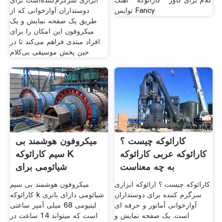
کلام برای کاور " کارائوکه " آهنگ
ابزاری سرگرم‌کننده‌است برای
توایس Fancy
دوستداران آوازخوانی که از
طریق یک صفحه نمایش و یک
میکروفون این امکان را برای
افراد مبتدی فراهم می‌کند تا در
حین پخش موسیقی بی‌کلام
کارائوکه چیست ؟
میکروفون هوشمند بی
کارائوکه عربی کارائوکه
سیم کارائوکه K
به چه معناست
شیائومی برای
دوستداران
کارائوکه چیست ؟ ارائوکه ابزاری
میکروفون هوشمند بی سیم
سرگرم کننده برای دوستداران
کارائوکه k شیائومی دارای باتری
آوازخوانی آماتور و حرفه ای
لیتیومی 68 میلی آمپر ساعتی
است. یک صفحه نمایش و
است که میتواند 14 ساعت در