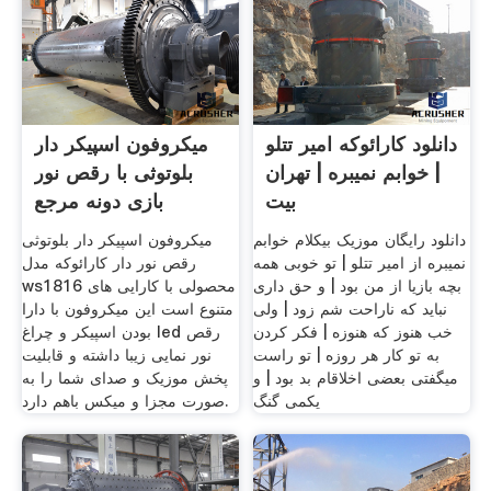
دانلود کارائوکه امیر تتلو
میکروفون اسپیکر دار
| خوابم نمیبره | تهران
بلوتوثی با رقص نور
بیت
بازی دونه مرجع
دانلود رایگان موزیک بیکلام خوابم
میکروفون اسپیکر دار بلوتوثی
نمیبره از امیر تتلو | تو خوبی همه
رقص نور دار کارائوکه مدل
بچه بازیا از من بود | و حق داری
ws1816 محصولی با کارایی های
نباید که ناراحت شم زود | ولی
متنوع است این میکروفون با دارا
خب هنوز که هنوزه | فکر کردن
بودن اسپیکر و چراغ led رقص
به تو کار هر روزه | تو راست
نور نمایی زیبا داشته و قابلیت
میگفتی بعضی اخلاقام بد بود | و
پخش موزیک و صدای شما را به
یکمی گنگ
صورت مجزا و میکس باهم دارد.