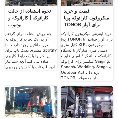
قیمت و خرید
نحوه استفاده از حالت
میکروفون کارائوکه پویا
کارائوکه | کارائوکه و
TONOR برای آواز
یوتیوب
خواندن
خرید اینترنتی میکروفون کارائوکه
چند روش مختلف برای گردهم
پویا TONOR برای آواز خواندن با
آوردن یک تجربه کارائوکه به
کابل متری XLR، میکروفون
صورت آنلاین وجود دارد ، اما
دستی فلزی سازگار با دستگاه
مشتری دسک تاپ برای Spotify
کارائوکه / بلندگو / آمپلی فایر /
این کار را با یک رابط کاربری
میکسر برای کارائوکه Singing،
ساده می کند. آنچه شما نیاز
Speech، Wedding، Stage و
دارید. لپ تاپ یا کامپیوتر رومیزی.
Outdoor Activity برند
TONOR از محصولات