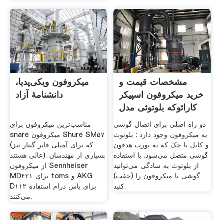
مشخصات قیمت و
میکروفون ویکی‌پدیا،
خرید میکروفون اسپیکر
دانشنامهٔ آزاد
کارائوکه بلوتوثی مدل
Q9
دو راه اصلی برای اتصال گوشی
مناسب‌ترین میکروفون برای
به میکروفون وجود دارد : بلوتوث
snare میکروفون Shure SM۵۷
و کابل با جک که به پورت هدفون
(که برای آمپلی فایر گیتار نیز
گوشی متصل می‌شود. با استفاده
عالی هستند). بسیاری از مهندسان
از بلوتوث به سادگی می‌توانید
از میکروفون Sennheiser
گوشی با میکروفون را (جفت)
MD۴۲۱ برای toms و AKG
کنید.
D۱۱۲ برای باس درام استفاده
می‌کنند.