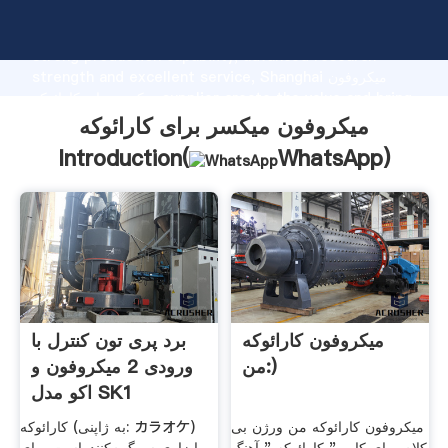
میکروفون میکسر برای کارائوکه manufacturer Grasping
strong production capability, advanced research
strength and excellent service, Shanghai میکروفون
میکسر برای کارائوکه supplier create the value and bring
values to all of customers.
میکروفون میکسر برای کارائوکه
Introduction(
WhatsApp
)
میکروفون کارائوکه
برد پری تون کنترل با
من:)
ورودی 2 میکروفون و
اکو مدل SK1
میکروفون کارائوکه من ورژن بی
کارائوکه (به ژاپنی: カラオケ)