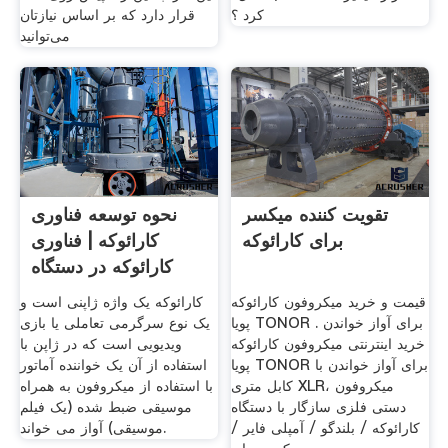
کرد ؟
قرار دارد که بر اساس نیازتان
می‌توانید
تقویت کننده میکسر
نحوه توسعه فناوری
برای کارائوکه
کارائوکه | فناوری
کارائوکه در دستگاه
های
قیمت و خرید میکروفون کارائوکه
کارائوکه یک واژه ژاپنی است و
پویا TONOR برای آواز خواندن .
یک نوع سرگرمی تعاملی یا بازی
خرید اینترنتی میکروفون کارائوکه
ویدیویی است که در ژاپن با
پویا TONOR برای آواز خواندن با
استفاده از آن یک خواننده آماتور
کابل متری XLR، میکروفون
با استفاده از میکروفون به همراه
دستی فلزی سازگار با دستگاه
موسیقی ضبط شده (یک فیلم
کارائوکه / بلندگو / آمپلی فایر /
موسیقی) آواز می خواند.