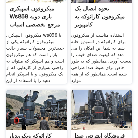
نحوه اتصال یک
میکروفون اسپیکری
میکروفون کارائوکه به
Ws858 بازی دونه
کامپیوتر
مرجع تخصصی اسباب
بازی
استفاده مناسب از میکروفون
میکروفون اسپیکری ws858 یا
برای کارائوکه در استودیو خانه
میکروفون کارائوکه یکی از
شما به شما این امکان را می
جدیدترین محصولات بسیار جالب
دهد که کیفیت صدای خوب را
بازار است که هم میکروفون
بدست آورید، همانطور که به طور
است و هم اسپیکر که میتواند به
خاص برای ضبط صدا طراحی
راحتی بسیاری از کارهایی که از
شده است. همانطور که از همه
یک میکروفون و یا اسپیکر انجام
موارد
دهید را با استفاده از این
فروشگاه اینترنتی صدا
کارائوکه ویکی‌پدیا،