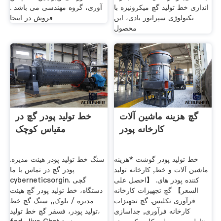
اندازی خط تولید گچ میکرونیزه با
آوری، گروه مهندسی می باشد .
تکنولوژی سپراتور بادی، این
فروش در اینجا
محصول
گچ هزینه ماشین آلات
خط تولید پودر گچ در
کارخانه پودر
مقیاس کوچک
خط تولید پودر گوشت *هزینه
سنگ خط تولید پودر هیئت مدیره.
ماشین آلات و خط, ‌کارخانه تولید
پودر گچ در تماس با ما
کننده پودر های. 【احصل على
cyberneticsorgin. گچی
السعر】 گچ تجهیزات کارخانه
دستگاه، خط تولید پودر گچ هیئت
فرآوری تکلیس. گچ تجهیزات
مدیره / بلوک,, سنگ گچ خط
کارخانه فرآوری, جداسازی
تولید پودر، فسفر گچ خط تولید،