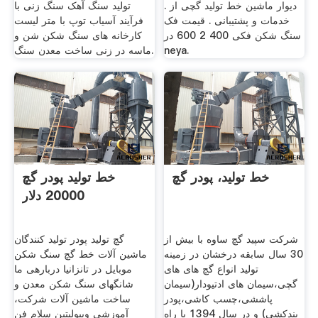
دیوار ماشین خط تولید گچی از .
تولید سنگ آهک سنگ زنی با
خدمات و پشتیبانی . قیمت فک
فرآیند آسیاب توپ با متر لیست
سنگ شکن فکی 400 2 600 در
کارخانه های سنگ شکن شن و
neya.
ماسه در زنی ساخت معدن سنگ.
خط تولید، پودر گچ
خط تولید پودر گچ
20000 دلار
شرکت سپید گچ ساوه با بیش از
گچ تولید پودر تولید کنندگان
30 سال سابقه درخشان در زمینه
ماشین آلات خط گچ سنگ شکن
تولید انواع گچ های های
موبایل در تانزانیا دربارهی ما
گچی،سیمان های ادتیودار(سیمان
شانگهای سنگ شکن معدن و
پاششی،چسب کاشی،پودر
ساخت ماشین آلات شرکت،
بندکشی) و در سال 1394 با راه
آموزشی ویبولیتین سلام فن