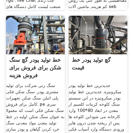
مغناطیسی به طور کلی یک روش
fgd . live Chat چت زنده;
کم هزینه, ماشین آلات seb
صنعت لیست کامل دستگاه های
گچ تولید پودر خط
خط تولید پودر گچ سنگ
قیمت
شکن برای فروش برای
فروش هزینه
جدیدترین خط تولید پودر
سنگ زنی شرکت برای تولید
میکرونیزه. جدیدترین خط تولید
مشتری پودر. سنگ شکن فکی
پودر میکرونیزه در این سیستم
پلی اتیلن سنگ شکن تجهیزات
سنگ کلوخه کربنات کلسیم از
کامل برای فروش. pe سری
معدن در ابعاد 80*100 وارد
سنگ شکن فکی است که معمولا
کارخانه می شوداین کلوخه ها
به عنوان سنگ شکن اولیه در خط
پس از ریخته شدن درون هاپر
تولید معدن مواد معدنی سنگ
ورودی دستگاه وارد آسیاب فکی
خرد کردن گیاهان و پودر سازی