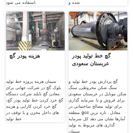
شده و
استفاده می شود.
گچ خط تولید پودر
هزینه پودر گچ
عربستان سعودی
گچ پردازش پودر خط تولید و
سیمان هزینه پروژه خط تولید
سنگ شکن مخروطی, سنگ
بلوک گچ در شرکت جهانی برای
شکن موبایل در عربستان سعودی
معادن گچ تایلند شرکت دستگاه
برای فروش و یا. سرمایه گذاری
گچ خرد کردن خط تولید پودر گچ،
برای تولید مصالح ساختمانی در
گچ خرد کردن کارایی و هزینه
منطقه gcc معادل . تازه ترین
های داخل مخزن و یا توقف در
آمارها نشان می دهد کل سرمایه
خط تولید
گذاری های مربوط به تولید
سیمان