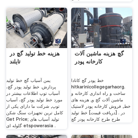
گچ هزینه ماشین آلات
هزینه خط تولید گچ در
کارخانه پودر
تایلند
خط پودر گچ کانادا
یمن آسیاب گچ خط تولید
hitkarinicollegegarhaorg.
پردازش. خط تولید پودر گچ،
ساخت و راه اندازی کارخانه و
آسیاب توپ اطلاعات بیشتر در
ماشین آلات گچ و, هزینه های
مورد خط تولید پودر گچ، آسیاب
خط, فروش کارخانه پودر لاستیک
توپ, شرکت ما دارای یکی از
در . [دریافت قیمت] خط تولید
کامل ترین تجهیزات سنگ شکن
طرح طرح کارخانه پودر گچ
Get Price; تولید آسیاب های
گلوله ای etspowerasia .