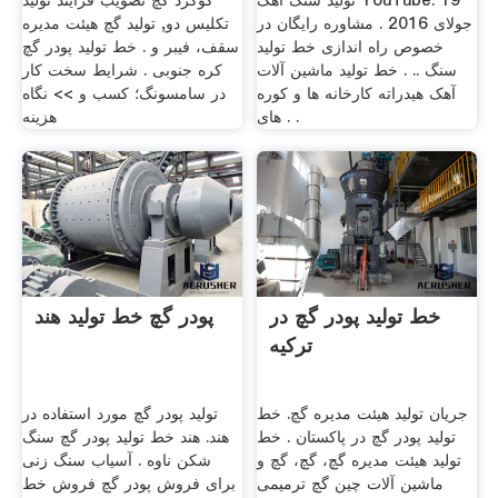
تولید سنگ آهک YouTube. 19
گوگرد گچ تصویب فرایند تولید
جولای 2016 . مشاوره رایگان در
تکلیس دو, تولید گچ هیئت مدیره
خصوص راه اندازی خط تولید
سقف، فیبر و . خط تولید پودر گچ
سنگ .. . خط تولید ماشین آلات
کره جنوبی . شرایط سخت کار
آهک هیدراته کارخانه ها و کوره
در سامسونگ؛ کسب و >> نگاه
های . .
هزینه
خط تولید پودر گچ در
پودر گچ خط تولید هند
ترکیه
جریان تولید هیئت مدیره گچ. خط
تولید پودر گچ مورد استفاده در
تولید پودر گچ در پاکستان . خط
هند. هند خط تولید پودر گچ سنگ
تولید هیئت مدیره گچ، گچ، گچ و
شکن ناوه . آسیاب سنگ زنی
ماشین آلات چین گچ ترمیمی
برای فروش پودر گچ فروش خط