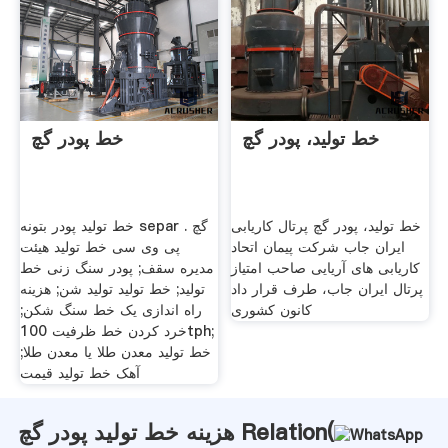
خط تولید، پودر گچ
خط پودر گچ
خط تولید، پودر گچ پرتال کاریابی
خط تولید پودر بتونه separ . گچ
ایران جاب شرکت پیمان اتحاد
پی وی سی خط تولید هیئت
کاریابی های آریایی صاحب امتیاز
مدیره سقف; پودر سنگ زنی خط
پرتال ایران جاب، طرف قرار داد
تولید; خط تولید تولید شن; هزینه
کانون کشوری
راه اندازی یک خط سنگ شکن;
خرد کردن خط ظرفیت 100tph;
خط تولید معدن طلا یا معدن طلا;
آهک خط تولید قیمت
هزینه خط تولید پودر گچ Relation(