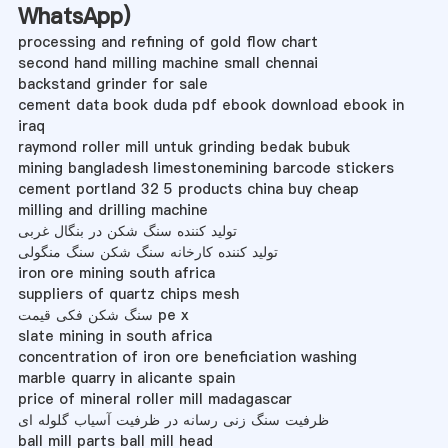
WhatsApp
)
processing and refining of gold flow chart
second hand milling machine small chennai
backstand grinder for sale
cement data book duda pdf ebook download ebook in
iraq
raymond roller mill untuk grinding bedak bubuk
mining bangladesh limestonemining barcode stickers
cement portland 32 5 products china buy cheap
milling and drilling machine
تولید کننده سنگ شکن در بنگال غربی
تولید کننده کارخانه سنگ شکن سنگ منگولی
iron ore mining south africa
suppliers of quartz chips mesh
سنگ شکن فکی قیمت pe x
slate mining in south africa
concentration of iron ore beneficiation washing
marble quarry in alicante spain
price of mineral roller mill madagascar
ظرفیت سنگ زنی رسانه در ظرفیت آسیاب گلوله ای
ball mill parts ball mill head